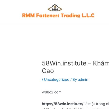
Skip
Post
to
navigation
content
58Win.institute – Khám
Cao
/
Uncategorized
/ By
admin
w88c2 com
https://58win.institute/
là một trong n