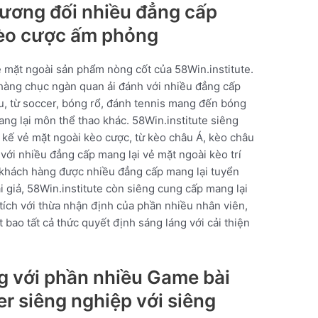
tương đối nhiều đẳng cấp
kèo cược ấm phỏng
ẻ mặt ngoài sản phẩm nòng cốt của 58Win.institute.
 hàng chục ngàn quan ải đánh với nhiều đẳng cấp
u, từ soccer, bóng rổ, đánh tennis mang đến bóng
ng lại môn thể thao khác. 58Win.institute siêng
t kế vẻ mặt ngoài kèo cược, từ kèo châu Á, kèo châu
 với nhiều đẳng cấp mang lại vẻ mặt ngoài kèo trí
i khách hàng được nhiều đẳng cấp mang lại tuyển
ại giả, 58Win.institute còn siêng cung cấp mang lại
tích với thừa nhận định của phần nhiều nhân viên,
 bao tất cả thức quyết định sáng láng với cải thiện
g với phần nhiều Game bài
ler siêng nghiệp với siêng