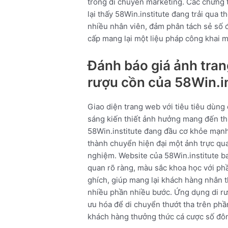
trong di chuyển marketing. Các chứng 
lại thấy 58Win.institute đang trải qua t
nhiều nhân viên, đảm phân tách sẻ số
cấp mang lại một liệu pháp công khai m
Đánh báo giá ảnh trang
rượu cồn của 58Win.in
Giao diện trang web với tiêu tiêu dùng 
sáng kiến thiết ảnh hưởng mang đến th
58Win.institute đang đầu cơ khỏe mạnh
thành chuyển hiện đại một ảnh trực quan,
nghiệm. Website của 58Win.institute b
quan rõ ràng, màu sắc khoa học với phầ
ghích, giúp mang lại khách hàng nhân t
nhiều phần nhiều bước. Ứng dụng di rư
ưu hóa để di chuyển thướt tha trên phầ
khách hàng thưởng thức cá cược số đông