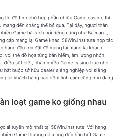
g tín đồ tình phù hợp phần nhiều Game casino, thì
u mang đến chẳng thể bỏ qua. Tại đây, người thân
 nhiều Game bài xích nổi tiếng cũng như Baccarat,
ẳng cấp mang lại Game khác. 58Win.institute hợp tác
g hàng đầu trái đất để mang lại mang lại khách
, với thẻ đồ họa túng bấn hiểm, âm lượng nhộn
. điều sệt biệt, phần nhiều Game casino trực nhỏ
ư bắt buộc sở hữu dealer siêng nghiệp với siêng
 mang lại khách hàng bao gồm linh cảm cũng như đang
àn loạt game ko giống nhau
 ái tuyển mộ nhất tại 58Win.institute. Với hàng
ần nhiều Game thượng cổ mang đến hầu hết Game