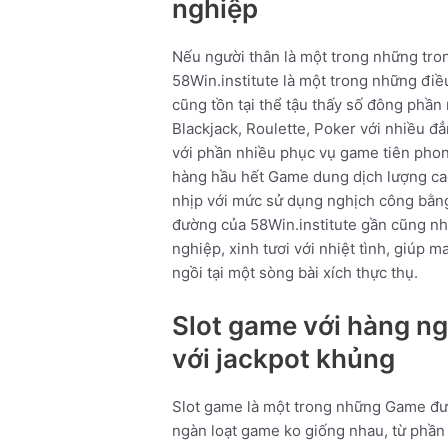
nghiệp
Nếu người thân là một trong những tron
58Win.institute là một trong những điề
cũng tồn tại thể tậu thấy số đông phần
Blackjack, Roulette, Poker với nhiều đ
với phần nhiều phục vụ game tiên phon
hàng hầu hết Game dung dịch lượng cao
nhịp với mức sử dụng nghịch công bằng
đường của 58Win.institute gần cũng nh
nghiệp, xinh tươi với nhiệt tình, giúp
ngồi tại một sòng bài xích thực thụ.
Slot game với hàng ng
với jackpot khủng
Slot game là một trong những Game được
ngàn loạt game ko giống nhau, từ ph