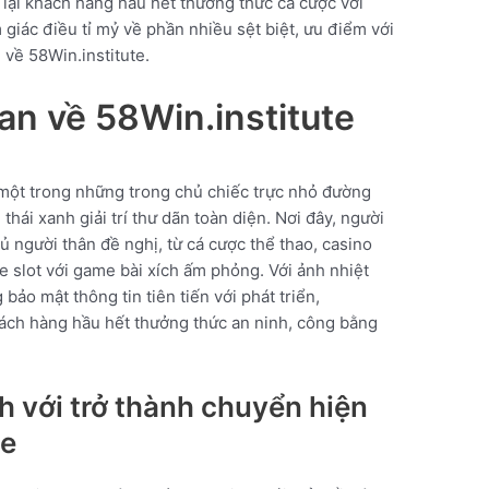
g lại khách hàng hầu hết thưởng thức cá cược với
giác điều tỉ mỷ về phần nhiều sệt biệt, ưu điểm với
về 58Win.institute.
uan về 58Win.institute
 một trong những trong chủ chiếc trực nhỏ đường
 thái xanh giải trí thư dãn toàn diện. Nơi đây, người
ủ người thân đề nghị, từ cá cược thể thao, casino
slot với game bài xích ấm phỏng. Với ảnh nhiệt
 bảo mật thông tin tiên tiến với phát triển,
hách hàng hầu hết thưởng thức an ninh, công bằng
h với trở thành chuyển hiện
te