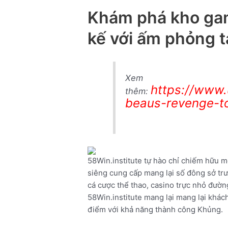
Khám phá kho gam
kế với ấm phỏng t
Xem
https://www.
thêm:
beaus-revenge-to
58Win.institute tự hào chỉ chiếm hữu m
siêng cung cấp mang lại số đông sở trư
cá cược thể thao, casino trực nhỏ đườ
58Win.institute mang lại mang lại khách
điểm với khả năng thành công Khủng.