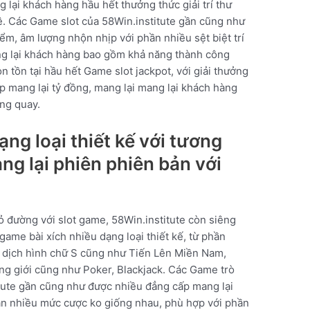
 lại khách hàng hầu hết thưởng thức giải trí thư
ê. Các Game slot của 58Win.institute gần cũng như
ểm, âm lượng nhộn nhịp với phần nhiều sệt biệt trí
ng lại khách hàng bao gồm khả năng thành công
òn tồn tại hầu hết Game slot jackpot, với giải thưởng
 mang lại tỷ đồng, mang lại mang lại khách hàng
òng quay.
ng loại thiết kế với tương
ng lại phiên phiên bản với
 đường với slot game, 58Win.institute còn siêng
game bài xích nhiều dạng loại thiết kế, từ phần
 dịch hình chữ S cũng như Tiến Lên Miền Nam,
 giới cũng như Poker, Blackjack. Các Game trò
titute gần cũng như được nhiều đẳng cấp mang lại
ần nhiều mức cược ko giống nhau, phù hợp với phần