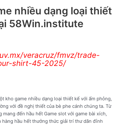
e nhiều dạng loại thiết
ại 58Win.institute
uv.mx/veracruz/fmvz/trade-
ur-shirt-45-2025/
ột kho game nhiều dạng loại thiết kế với ấm phỏng,
ờng với đề nghị thiết của bè phe cánh chúng ta. Từ
ng mang đến hầu hết Game slot với game bài xích,
 hàng hầu hết thưởng thức giải trí thư dãn đỉnh