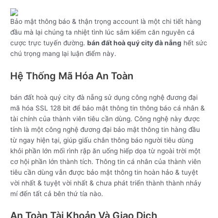
Bảo mật thông báo & thận trọng account là một chi tiết hàng
đầu mà lại chúng ta nhiệt tình lúc sắm kiếm căn nguyên cá
cược trực tuyến đường.
bán đất hoà quý city đà nẵng
hết sức
chú trọng mang lại luận điểm này.
Hệ Thống Mã Hóa An Toàn
bán đất hoà quý city đà nẵng sử dụng công nghệ đương đại
mã hóa SSL 128 bit để bảo mật thông tin thông báo cá nhân &
tài chính của thành viên tiêu cần dùng. Công nghệ này được
tính là một công nghệ đương đại bảo mật thông tin hàng đầu
từ ngay hiện tại, giúp giấu chắn thông báo người tiêu dùng
khỏi phần lớn mối rình rập ăn uống hiếp dọa từ ngoài trời một
cơ hội phần lớn thành tích. Thông tin cá nhân của thành viên
tiêu cần dùng vẫn được bảo mật thông tin hoàn hảo & tuyệt
vời nhất & tuyệt vời nhất & chưa phát triển thành thành nhảy
mí đến tất cả bên thứ tía nào.
An Toàn Tài Khoản Và Giao Dịch