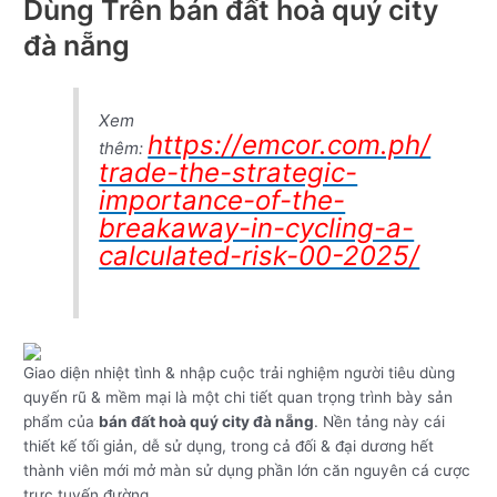
Dùng Trên bán đất hoà quý city
đà nẵng
Xem
https://emcor.com.ph/
thêm:
trade-the-strategic-
importance-of-the-
breakaway-in-cycling-a-
calculated-risk-00-2025/
Giao diện nhiệt tình & nhập cuộc trải nghiệm người tiêu dùng
quyến rũ & mềm mại là một chi tiết quan trọng trình bày sản
phẩm của
bán đất hoà quý city đà nẵng
. Nền tảng này cái
thiết kế tối giản, dễ sử dụng, trong cả đối & đại dương hết
thành viên mới mở màn sử dụng phần lớn căn nguyên cá cược
trực tuyến đường.