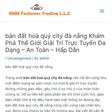
Skip
Post
Main
to
navigation
Menu
content
bán đất hoà quý city đà nẵng Khám
Phá Thế Giới Giải Trí Trực Tuyến Đa
Dạng – An Toàn – Hấp Dẫn
/
Uncategorized
/ By
admin
bán đất hoà quý city đà nẵng
Trang web
bán đất hoà quý city đà nẵng
vẫn nổi lên cũng như
một điểm mang lại sắm chọn vui chơi & giải trí trực tuyến
đường những giao diện, gây chú ý sự chú ý của hoàn toàn
chúng ta. Với sự liên kết giữa phần lớn trò chơi cuốn hút, giao
diện nhiệt tình & hệ điều hành bảo mật thông tin đương đại,
bán đất hoà quý city đà nẵng cũng vẫn cứng cáp chắn khu
vực đứng của chúng ta trên thị trường sex. Bài viết đó vẫn đi