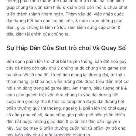
những phát triển thành thể của chưa ít trò chơi bài kinh điển
giúp chúng ta luôn sắm hiểu & khám phá còn mới & chưa phát
triển thành thành nhàm ngán. Thêm vào đó, việc nhập cuộc
đại dương hết bàn chơi cơ hội cốc, & mức cược những giao
diện, giúp chúng ta kiên nỗ lực sắm kiếm cứng cáp chắn &
điều kiện tài chính của chúng ta.
Sự Hấp Dẫn Của Slot trò chơi Và Quay Số
Bên cạnh phần lớn trò chơi bài truyền thống, bán đất hoà quý
city đà nẵng còn gây chú ý chúng ta do chưng kho game slot
bụ bẫm. Vô số nhà đề, từ cổ tích mang lại đương đại, từ thần
thoại mang lại khoa học viễn tưởng đều được biểu diễn một cơ
hội sinh động trong số game slot. Âm thanh, biệu tượng nhà &
cảm giác quánh biệt vẫn đưa chúng ta vào đại dương hết
cuộc linh giác kỳ thú & thời cơ cướp lĩnh được đại dương hết
phần thưởng quý thi thoảng. ngoại giả, phần lớn trò chơi quay
số cũng như xổ số, Keno cũng góp phần phổ biến phần khiến
đến bắt buộc những giao diện & cuốn hút đến căn nguyên
này. Sự lộc may & phần thưởng cuốn hút từ phần lớn trò chơi
này luôn gây chú ý một lượng lớn chúng ta.