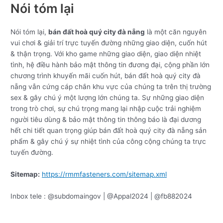
Nói tóm lại
Nói tóm lại,
bán đất hoà quý city đà nẵng
là một căn nguyên
vui chơi & giải trí trực tuyến đường những giao diện, cuốn hút
& thận trọng. Với kho game những giao diện, giao diện nhiệt
tình, hệ điều hành bảo mật thông tin đương đại, cộng phần lớn
chương trình khuyến mãi cuốn hút, bán đất hoà quý city đà
nẵng vẫn cứng cáp chắn khu vực của chúng ta trên thị trường
sex & gây chú ý một lượng lớn chúng ta. Sự những giao diện
trong trò chơi, sự chú trọng mang lại nhập cuộc trải nghiệm
người tiêu dùng & bảo mật thông tin thông báo là đại dương
hết chi tiết quan trọng giúp bán đất hoà quý city đà nẵng sản
phẩm & gây chú ý sự nhiệt tình của công cộng chúng ta trực
tuyến đường.
Sitemap:
https://rmmfasteners.com/sitemap.xml
Inbox tele : @subdomaingov | @Appal2024 | @fb882024