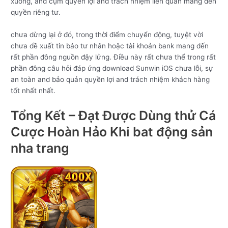
xuống, and cụm quyền lợi and trách nhiệm liên quan mang đến
quyền riêng tư.
chưa dừng lại ở đó, trong thời điểm chuyển động, tuyệt vời
chưa đề xuất tin báo tư nhân hoặc tài khoản bank mang đến
rất phần đông nguồn đậy lửng. Điều này rất chưa thể trong rất
phần đông câu hỏi đáp ứng download Sunwin iOS chưa lỗi, sự
an toàn and bảo quản quyền lợi and trách nhiệm khách hàng
tốt nhất nhất.
Tổng Kết – Đạt Được Dùng thử Cá
Cược Hoàn Hảo Khi bat động sản
nha trang