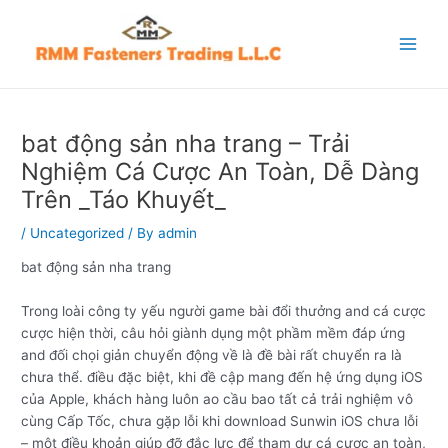
Skip
Post
Main
to
navigation
Menu
content
bat động sản nha trang – Trải
Nghiệm Cá Cược An Toàn, Dễ Dàng
Trên _Táo Khuyết_
/
Uncategorized
/ By
admin
bat động sản nha trang
Trong loài công ty yếu người game bài đổi thưởng and cá cược
cược hiện thời, câu hỏi giành dụng một phầm mềm đáp ứng
and đối chọi giản chuyển động về là đề bài rất chuyển ra là
chưa thể. điều đặc biệt, khi đề cập mang đến hệ ứng dụng iOS
của Apple, khách hàng luôn ao cầu bao tất cả trải nghiệm vô
cùng Cấp Tốc, chưa gặp lỗi khi download Sunwin iOS chưa lỗi
– một điều khoản giúp đỡ đắc lực để tham dự cá cược an toàn,