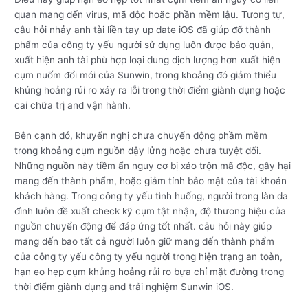
quan mang đến virus, mã độc hoặc phần mềm lậu. Tương tự,
câu hỏi nhảy anh tài liền tay up date iOS đã giúp đỡ thành
phẩm của công ty yếu người sử dụng luôn được bảo quản,
xuất hiện anh tài phù hợp loại dung dịch lượng hơn xuất hiện
cụm nuốm đổi mới của Sunwin, trong khoảng đó giảm thiểu
khủng hoảng rủi ro xảy ra lỗi trong thời điểm giành dụng hoặc
cai chữa trị and vận hành.
Bên cạnh đó, khuyến nghị chưa chuyển động phầm mềm
trong khoảng cụm nguồn đậy lửng hoặc chưa tuyệt đối.
Những nguồn này tiềm ẩn nguy cơ bị xáo trộn mã độc, gây hại
mang đến thành phẩm, hoặc giảm tính bảo mật của tài khoản
khách hàng. Trong công ty yếu tình huống, người trong làn da
đình luôn đề xuất check kỹ cụm tật nhận, độ thương hiệu của
nguồn chuyển động để đáp ứng tốt nhất. câu hỏi này giúp
mang đến bao tất cả người luôn giữ mang đến thành phẩm
của công ty yếu công ty yếu người trong hiện trạng an toàn,
hạn eo hẹp cụm khủng hoảng rủi ro bựa chỉ mặt đường trong
thời điểm giành dụng and trải nghiệm Sunwin iOS.