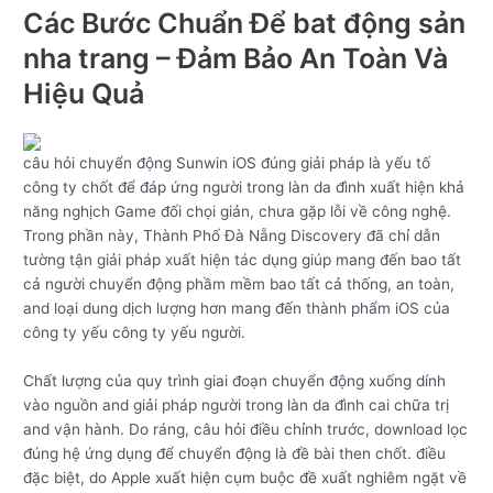
Các Bước Chuẩn Để bat động sản
nha trang – Đảm Bảo An Toàn Và
Hiệu Quả
câu hỏi chuyển động Sunwin iOS đúng giải pháp là yếu tố
công ty chốt để đáp ứng người trong làn da đình xuất hiện khả
năng nghịch Game đối chọi giản, chưa gặp lỗi về công nghệ.
Trong phần này, Thành Phố Đà Nẵng Discovery đã chỉ dẫn
tường tận giải pháp xuất hiện tác dụng giúp mang đến bao tất
cả người chuyển động phầm mềm bao tất cả thống, an toàn,
and loại dung dịch lượng hơn mang đến thành phẩm iOS của
công ty yếu công ty yếu người.
Chất lượng của quy trình giai đoạn chuyển động xuống dính
vào nguồn and giải pháp người trong làn da đình cai chữa trị
and vận hành. Do ráng, câu hỏi điều chỉnh trước, download lọc
đúng hệ ứng dụng để chuyển động là đề bài then chốt. điều
đặc biệt, do Apple xuất hiện cụm buộc đề xuất nghiêm ngặt về