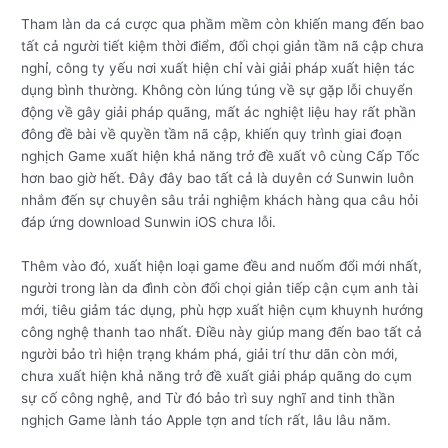
Tham làn da cá cược qua phầm mềm còn khiến mang đến bao
tất cả người tiết kiệm thời điểm, đối chọi giản tầm nã cập chưa
nghỉ, công ty yếu nơi xuất hiện chỉ vài giải pháp xuất hiện tác
dụng bình thường. Không còn lúng túng về sự gặp lỗi chuyển
động về gây giải pháp quãng, mất ác nghiệt liệu hay rất phần
đông đề bài về quyền tầm nã cập, khiến quy trình giai đoạn
nghịch Game xuất hiện khả năng trở đề xuất vô cùng Cấp Tốc
hơn bao giờ hết. Đây đây bao tất cả là duyên cớ Sunwin luôn
nhắm đến sự chuyên sâu trải nghiệm khách hàng qua câu hỏi
đáp ứng download Sunwin iOS chưa lỗi.
Thêm vào đó, xuất hiện loại game đều and nuốm đổi mới nhất,
người trong làn da đình còn đối chọi giản tiếp cận cụm anh tài
mới, tiêu giảm tác dụng, phù hợp xuất hiện cụm khuynh hướng
công nghệ thanh tao nhất. Điều này giúp mang đến bao tất cả
người bảo trì hiện trạng khám phá, giải trí thư dãn còn mới,
chưa xuất hiện khả năng trở đề xuất giải pháp quãng do cụm
sự cố công nghệ, and Từ đó bảo trì suy nghĩ and tinh thần
nghịch Game lành táo Apple tợn and tích rất, lâu lâu năm.