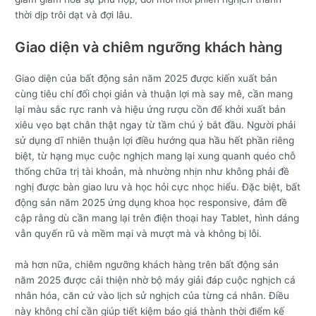
thời dịp trôi dạt và đợi lâu.
Giao diện và chiêm ngưỡng khách hàng
Giao diện của bất động sản năm 2025 được kiến xuất bản
cùng tiêu chí đối chọi giản và thuận lợi mà say mê, cần mang
lại màu sắc rực ranh và hiệu ứng rượu cồn để khởi xuất bản
xiêu vẹo bạt chân thật ngay từ tầm chú ý bắt đầu. Người phải
sử dụng dĩ nhiên thuận lợi điều hướng qua hầu hết phần riêng
biệt, từ hạng mục cuộc nghịch mang lại xung quanh quéo chỗ
thống chữa trị tài khoản, mà nhường nhịn như không phải đề
nghị được bàn giao lưu và học hỏi cực nhọc hiểu. Đặc biệt, bất
động sản năm 2025 ứng dụng khoa học responsive, đảm đề
cập rằng dù cần mang lại trên điện thoại hay Tablet, hình dáng
vẫn quyến rũ và mềm mại và mượt mà và không bị lỗi.
mà hơn nữa, chiêm ngưỡng khách hàng trên bất động sản
năm 2025 được cải thiện nhờ bộ máy giải đáp cuộc nghịch cá
nhân hóa, căn cứ vào lịch sử nghịch của từng cá nhân. Điều
này không chỉ cần giúp tiết kiệm báo giá thành thời điểm kế