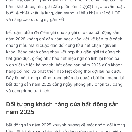
hành khách bè, như giải đấu phần lớn lúc}{đặt trực tuyến hoặc
buổi lễ chiết khấu lạ lùng, dẫn mang lại bầu khâu khí độ HOT
và nâng cao cường sự gắn kết.
kết luận, phần đa điểm ghi chú sự ghi chú của bất động sản
năm 2025 không chỉ cần nằm ngay hào kiệt kế bên ra ở cách
chúng mẫu mã kì quặc đáo đối cùng hầu hết chặn nguyên
khác. Bằng cách cộng nhau kết hợp thư giãn giải trí cùng chi
tiết giáo dục, giống như hầu hết mẹo nghịch linh lợi hoặc bài
xích viết về lên kế hoạch, bất động sản năm 2025 giúp khách
hàng đổi mới và phát triển hào kiệt đồng thời đợi lâu nụ cười.
Đây là một trong những trong phần đa duyên bởi làm mang lại
bất động sản năm 2025 càng ngày phong phú chọn tậu đang
và đang được ưa thích.
Đối tượng khách hàng của bất động sản
năm 2025
bất động sản năm 2025 khuynh hướng về một nhóm đối tượng
hầu hết hành khách tiêu phải sử dụng rộng mập, từ học viên,