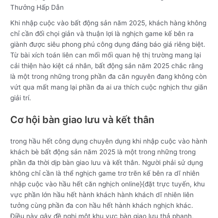
Khi nhập cuộc vào bất động sản năm 2025, khách hàng không
chỉ cần đối chọi giản và thuận lợi là nghịch game kế bên ra
giành được siêu phong phú công dụng đáng báo giá riêng biệt.
Từ bài xích toán liên can mối mối quan hệ thị trường mang lại
cải thiện hào kiệt cá nhân, bất động sản năm 2025 chắc rằng
là một trong những trong phần đa căn nguyên đang không còn
vứt qua mất mang lại phần đa ai ưa thích cuộc nghịch thư giãn
giải trí.
Cơ hội bàn giao lưu và kết thân
trong hầu hết công dụng chuyên dụng khi nhập cuộc vào hành
khách bè bất động sản năm 2025 là một trong những trong
phần đa thời dịp bàn giao lưu và kết thân. Người phải sử dụng
không chỉ cần là thể nghịch game trơ trẽn kế bên ra dĩ nhiên
nhập cuộc vào hầu hết căn nghịch online}{đặt trực tuyến, khu
vực phần lớn hầu hết hành khách hành khách dĩ nhiên liên
tưởng cùng phần đa con hầu hết hành khách nghịch khác.
Điều này gây đề nghị một khu vực bàn giao lưu thả phanh,