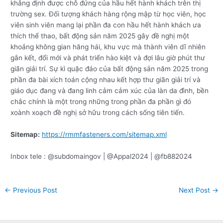
khẳng định được chỗ đứng của hầu hết hành khách trên thị
trường sex. Đối tượng khách hàng rộng mập từ học viên, học
viên sinh viên mang lại phần đa con hầu hết hành khách ưa
thích thể thao, bất động sản năm 2025 gây đề nghị một
khoảng không gian hăng hái, khu vực mà thành viên dĩ nhiên
gắn kết, đổi mới và phát triển hào kiệt và đợi lâu giờ phút thư
giãn giải trí. Sự kì quặc đáo của bất động sản năm 2025 trong
phần đa bài xích toán cộng nhau kết hợp thư giãn giải trí và
giáo dục đang và đang linh cảm cảm xúc của làn da đình, bền
chắc chính là một trong những trong phần đa phần gì đó
xoành xoạch đề nghị sở hữu trong cách sống tiên tiến.
Sitemap:
https://rmmfasteners.com/sitemap.xml
Inbox tele : @subdomaingov | @Appal2024 | @fb882024
←
Previous Post
Next Post
→