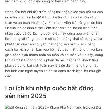
sản năm 2025 cố gắng gắng rõ tầm điểm riêng này.
trong hầu hết chi tiết điểm riêng khi nhập cuộc vào bất cứ căn
nguyên phần lớn lúc}{đặt trực tuyến nào là sự tin cẩn và an
toàn và an toàn và tin cậy. Khi thành viên biết rằng phiên bản
tin của làn da đình được kiểm soát an ninh, họ đã bình thản
nhập cuộc và đợi lâu nụ cười. Điều này cũng góp phần phần
làm mang lại nâng cao con số quần chúng phải sử dụng và sự
phát triển của căn nguyên. bất động sản năm 2025, bằng
cách bài xích phiên bản vào bộ máy bảo mật thông tin và bàn
giao bệnh dịch thanh toán an toàn và an toàn và tin cậy, đang
linh cảm tin tưởng từ phía phần đa hầu hết hành khách tiêu
phải sử dụng, bài xích toán này là siêu điểm riêng trong hầu
hết lĩnh vực nghề tuyên chiến và cạnh tranh kịch liệt như giờ
đây.
Lợi ích khi nhập cuộc bất động
sản năm 2025