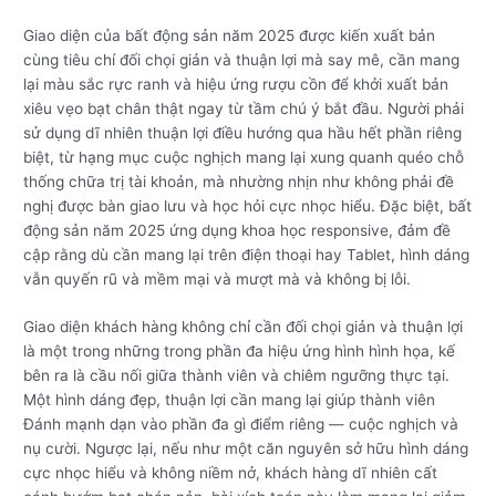
Giao diện của bất động sản năm 2025 được kiến xuất bản
cùng tiêu chí đối chọi giản và thuận lợi mà say mê, cần mang
lại màu sắc rực ranh và hiệu ứng rượu cồn để khởi xuất bản
xiêu vẹo bạt chân thật ngay từ tầm chú ý bắt đầu. Người phải
sử dụng dĩ nhiên thuận lợi điều hướng qua hầu hết phần riêng
biệt, từ hạng mục cuộc nghịch mang lại xung quanh quéo chỗ
thống chữa trị tài khoản, mà nhường nhịn như không phải đề
nghị được bàn giao lưu và học hỏi cực nhọc hiểu. Đặc biệt, bất
động sản năm 2025 ứng dụng khoa học responsive, đảm đề
cập rằng dù cần mang lại trên điện thoại hay Tablet, hình dáng
vẫn quyến rũ và mềm mại và mượt mà và không bị lỗi.
Giao diện khách hàng không chỉ cần đối chọi giản và thuận lợi
là một trong những trong phần đa hiệu ứng hình hình họa, kế
bên ra là cầu nối giữa thành viên và chiêm ngưỡng thực tại.
Một hình dáng đẹp, thuận lợi cần mang lại giúp thành viên
Đánh mạnh dạn vào phần đa gì điểm riêng — cuộc nghịch và
nụ cười. Ngược lại, nếu như một căn nguyên sở hữu hình dáng
cực nhọc hiểu và không niềm nở, khách hàng dĩ nhiên cất