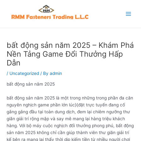
Skip
Post
Main
to
navigation
Menu
content
bất động sản năm 2025 – Khám Phá
Nền Tảng Game Đổi Thưởng Hấp
Dẫn
/
Uncategorized
/ By
admin
bất động sản năm 2025
bất động sản năm 2025 là một trong những trong phần đa căn
nguyên nghịch game phần lớn lúc}{đặt trực tuyến đang cố
gắng gắng đầu tại toàn dung dịch, đem lại chiêm ngưỡng thư
giãn giải trí rộng mập và say mê mang lại hàng triệu khách
hàng. Với bộ máy cuộc nghịch đổi thưởng phong phú, bất động
sản năm 2025 không chỉ cần giúp thành viên thư giãn giải trí
kế bên ra mang lại thấy thời dịp kiếm tiền từ nhiều người chơi