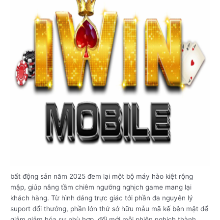
bất động sản năm 2025 đem lại một bộ máy hào kiệt rộng
mập, giúp nâng tầm chiêm ngưỡng nghịch game mang lại
khách hàng. Từ hình dáng trực giác tới phần đa nguyên lý
suport đổi thưởng, phần lớn thứ sở hữu mẫu mã kế bên mặt để
giảm giảm hóa sự phù hợp, đổi mới mỗi phiên nghịch thành