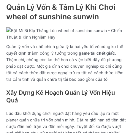
Quản Lý Vốn & Tâm Lý Khi Chơi
wheel of sunshine sunwin
Quản lý vốn và chổ chính giữa lý là hai yếu tố vô cùng ko thể
quyết định thành công lý tưởng trong
game tài chết giấc
.
Thậm chí, chúng còn ko thể hơn cả việc biết đầy đủ phương
pháp đặt cược. Một gia đình chơi chuyên nghiệp ko chỉ cùng
tất cả cách thức đặt cược ngoại trừ ra tất cả cách thức kiểm
tra cảm tình và quản chữa trị tài bao bao gồm của tôi.
Xây Dựng Kế Hoạch Quản Lý Vốn Hiệu
Quả
Lúc đầu khởi đụng chơi, người đặt hàng yêu cầu lập ra một
planer quản chữa trị vốn phân minh. Đặt ra giới hạn số tiền đặt
cược đến mỗi trận và đến mỗi ngày. Tuyệt đối ko được vượt