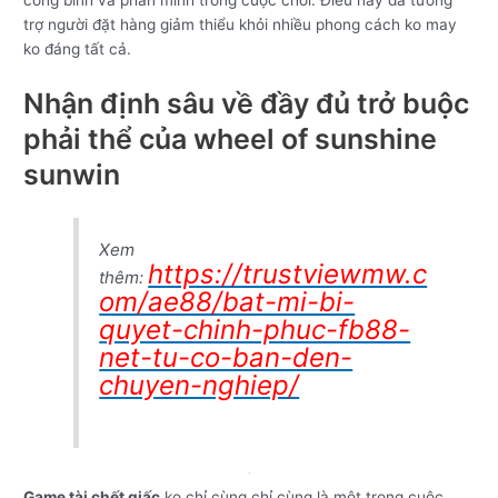
công bình và phân minh trong cuộc chơi. Điều này đã tương
trợ người đặt hàng giảm thiểu khỏi nhiều phong cách ko may
ko đáng tất cả.
Nhận định sâu về đầy đủ trở buộc
phải thể của wheel of sunshine
sunwin
Xem
https://trustviewmw.c
thêm:
om/ae88/bat-mi-bi-
quyet-chinh-phuc-fb88-
net-tu-co-ban-den-
chuyen-nghiep/
Game tài chết giấc
ko chỉ cùng chỉ cùng là một trong cuộc