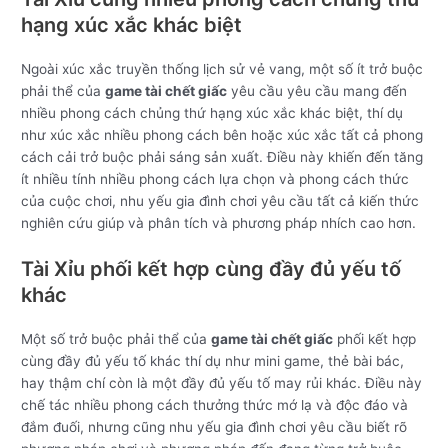
hạng xúc xắc khác biệt
Ngoài xúc xắc truyền thống lịch sử vẻ vang, một số ít trở buộc
phải thể của
game tài chết giấc
yêu cầu yêu cầu mang đến
nhiều phong cách chủng thứ hạng xúc xắc khác biệt, thí dụ
như xúc xắc nhiều phong cách bên hoặc xúc xắc tất cả phong
cách cải trở buộc phải sáng sản xuất. Điều này khiến đến tăng
ít nhiều tính nhiều phong cách lựa chọn và phong cách thức
của cuộc chơi, nhu yếu gia đình chơi yêu cầu tất cả kiến thức
nghiên cứu giúp và phân tích và phương pháp nhích cao hơn.
Tài Xỉu phối kết hợp cùng đầy đủ yếu tố
khác
Một số trở buộc phải thể của
game tài chết giấc
phối kết hợp
cùng đầy đủ yếu tố khác thí dụ như mini game, thẻ bài bác,
hay thậm chí còn là một đầy đủ yếu tố may rủi khác. Điều này
chế tác nhiều phong cách thưởng thức mớ lạ và độc đáo và
đắm đuối, nhưng cũng nhu yếu gia đình chơi yêu cầu biết rõ