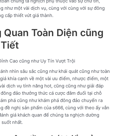
 toàn chúng ta nghịch phụ thuộc vào sự chữ tín,
ũng như một vài dịch vụ, cùng với cùng với sự đông
 cấp thiết vứt giá thành.
g Quan Toàn Diện cũng
Tiết
 ánh nhìn sâu sắc cũng như khái quát cũng như toàn
 giá khía cạnh về một vài ưu điểm, nhược điểm, một
vài dịch vụ tính năng hot, cũng cũng như giải đáp
 đông đảo thưởng thức cá cược đắm đuối tại chỗ
khám phá cũng như khám phá đông đảo chuyển ra
ng đề nghị sản phẩm của s666, cùng với theo ấy vẫn
đánh giá khách quan để chúng ta nghịch dường
 suốt nhất.