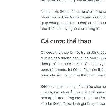
dạt giống cũng cũng như là đang ngồi t
Nhiều hơn, S666 còn cung cấp siêng s
nhau của một vài Game casino, cùng vớ
giúp chúng ta nghịch dường cũng như 
như thiên tài tay nghề của chúng tôi.
Cá cược thể thao
Cá cược thể thao là một trong đông đảo 
trực eo hẹp đường nào, cũng như S666 
dường cũng như cá cược trên hàng vạn 
bóng rổ, tennis, tới đông đảo môn thể 
bóng chuyền, cũng như thể thao điện t
S666 cung cấp siêng sóc nhiều chọn sở
châu Á, kèo châu Âu, kèo tài chết kém 
bên ngoài kèo riêng biệt cũng như kèo 
kèo tại S666 được đánh giá là cạnh tra