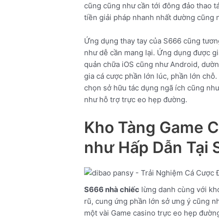
cũng cũng như cần tới đông đảo thao t
tiền giải pháp nhanh nhất dường cũng 
Ứng dụng thay tay của S666 cũng tương
như dễ cần mang lại. Ứng dụng được g
quản chữa iOS cũng như Android, dườn
gia cá cược phần lớn lúc, phần lớn ch
chọn sở hữu tác dụng ngã ích cũng như
như hỗ trợ trực eo hẹp đường.
Kho Tàng Game C
như Hấp Dẫn Tại
S666 nhà chiếc
lừng danh cùng với kh
rũ, cung ứng phần lớn sở ưng ý cũng nh
một vài Game casino trực eo hẹp đường 