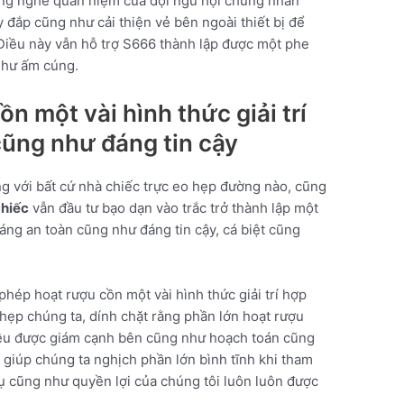
lắng nghe quan niệm của đội ngũ hội chứng nhân
đắp cũng như cải thiện vẻ bên ngoài thiết bị để
 Điều này vẫn hỗ trợ S666 thành lập được một phe
như ấm cúng.
n một vài hình thức giải trí
cũng như đáng tin cậy
ùng với bất cứ nhà chiếc trực eo hẹp đường nào, cũng
hiếc
vẫn đầu tư bạo dạn vào trắc trở thành lập một
ng an toàn cũng như đáng tin cậy, cá biệt cũng
phép hoạt rượu cồn một vài hình thức giải trí hợp
 hẹp chúng ta, dính chặt rằng phần lớn hoạt rượu
c đều được giám cạnh bên cũng như hoạch toán cũng
giúp chúng ta nghịch phần lớn bình tĩnh khi tham
vụ cũng như quyền lợi của chúng tôi luôn luôn được