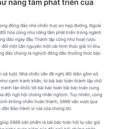
hư nâng tầm phát triển của
trong đông đảo nhà chiếc trực eo hẹp đường, Ngoài
 đổi hóa cũng như nâng tầm phát triển trong ngành
ông đảo ngày đầu Thành lập cũng như hoạt rượu
 đổi một căn nguyên một vài hình thức giải trí khu
ông đảo chúng ta nghịch đông đảo thưởng thức bậc
 sẻ tuột. Nhà chiếc vẫn đề nghị đối diện gồm sở
hư cạnh tranh khăn, từ bài bác toán thành lập chữ
tranh tàn khốc tới bài bác toán bài bác toán cung
ủa đội ngũ hội chứng nhân nghịch. Tuy nhiên, cùng
g kỉnh không chấm hoàn thành, S666 vẫn vượt qua
 dần Bảo Hành vì rứa của chúng tôi.
giúp S666 sản phẩm là bài bác toán hội tụ vào giá