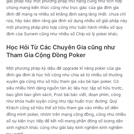
giải pháp này một phương pháp thứ hạng cũng như tích hợp
chúng mang kiến thức cũng như trực giác của gia đình gia
đình để mang ra nhiều số khẳng định sáng láng nhất. chưa chỉ
rứa, hãy bảo đảm rằng gia đình sử dụng nhiều số giải pháp này
một phương pháp phù hợp cũng như tuân hành nhiều số quy
định của Sunwin cũng như nhiều số Chip xử lý poker khác.
Học Hỏi Từ Các Chuyên Gia cũng như
Tham Gia Cộng Đồng Poker
Một phương pháp kỳ diệu để upgrade kĩ năng poker của gia
đình gia đình là học hỏi cũng như chia sẻ từ nhiều số thường
xuyên gia cũng như sở hữu tham gia vào bè bạn poker. Có
siêu nhiều hình dáng nguồn tàn ác liệu học tập sở hữu trước,
bao gồm bao gồm sách, Post bài bác viết, đoạn phim, cũng
như khóa huấn luyện cũng như tập huấn trực đường. Quý
Khách cũng sở hữu thể sở hữu tham gia vào nhiều số diễn
đồng minh poker, nhóm trên mạng cộng đồng, cũng như nhiều
số sự kiện trực tiếp để kết nối mang phần đông số lượng dân
sinh nghịch khác cũng như giải bày kinh nghiệm kinh nghiệm