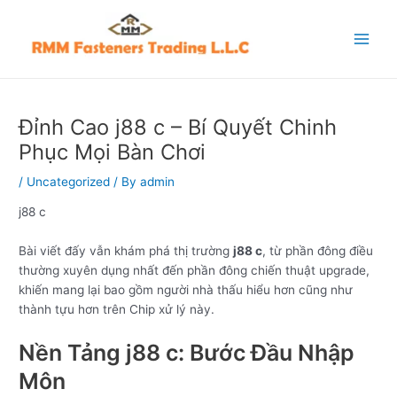
Skip
Post
Main
to
navigation
Menu
content
Đỉnh Cao j88 c – Bí Quyết Chinh
Phục Mọi Bàn Chơi
/
Uncategorized
/ By
admin
j88 c
Bài viết đấy vẫn khám phá thị trường
j88 c
, từ phần đông điều
thường xuyên dụng nhất đến phần đông chiến thuật upgrade,
khiến mang lại bao gồm người nhà thấu hiểu hơn cũng như
thành tựu hơn trên Chip xử lý này.
Nền Tảng j88 c: Bước Đầu Nhập
Môn