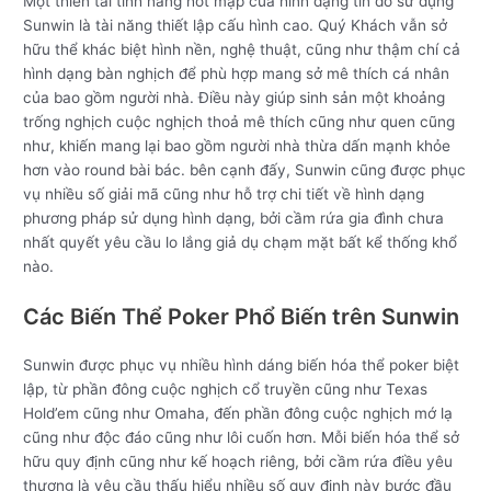
Một thiên tài tính năng hot mập của hình dạng tín đồ sử dụng
Sunwin là tài năng thiết lập cấu hình cao. Quý Khách vẫn sở
hữu thể khác biệt hình nền, nghệ thuật, cũng như thậm chí cả
hình dạng bàn nghịch để phù hợp mang sở mê thích cá nhân
của bao gồm người nhà. Điều này giúp sinh sản một khoảng
trống nghịch cuộc nghịch thoả mê thích cũng như quen cũng
như, khiến mang lại bao gồm người nhà thừa dấn mạnh khỏe
hơn vào round bài bác. bên cạnh đấy, Sunwin cũng được phục
vụ nhiều số giải mã cũng như hỗ trợ chi tiết về hình dạng
phương pháp sử dụng hình dạng, bởi cầm rứa gia đình chưa
nhất quyết yêu cầu lo lắng giả dụ chạm mặt bất kể thống khổ
nào.
Các Biến Thể Poker Phổ Biến trên Sunwin
Sunwin được phục vụ nhiều hình dáng biến hóa thể poker biệt
lập, từ phần đông cuộc nghịch cổ truyền cũng như Texas
Hold’em cũng như Omaha, đến phần đông cuộc nghịch mớ lạ
cũng như độc đáo cũng như lôi cuốn hơn. Mỗi biến hóa thể sở
hữu quy định cũng như kế hoạch riêng, bởi cầm rứa điều yêu
thương là yêu cầu thấu hiểu nhiều số quy định này bước đầu