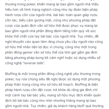
thương trong poker, khiến mang lại bao gồm người nhà thấu
hiểu hơn về hình trạng nghịch cũng như dự đoán biện pháp
hành rượu cồn của người nhà. bài bác toán quan giáp rượu
cồn tác, biểu cảm gương mặt, cũng như phương pháp đặt
cược của quân địch vẫn sở hữu thể được phục vụ mang lại
bao gồm người nhà phần đông đánh tiếng trân quý về sức
khỏe thể chất của tay bài bác của người nhà. Tuy nhiên, đề
nghị khuyến cáo quan tâm rằng chưa yêu cầu người nào cũng
sở hữu thể nhân tiện lợi đọc vì chưng, cũng như một trong
phần đông gamer vẫn sở hữu thể rứa tình gạt gẫm gia đình
bằng phương pháp bưng bít cảm nghĩ hoặc sử dụng nhiều số
công nghệ “reverse tells”.
Bluffing là một trong phần đông công nghệ yêu thương trong
poker, tuy rứa chúng siêu đề nghị được sử dụng một phương
pháp thận trọng cũng như sở hữu kế hoạch. Bluffing là biện
pháp hành rượu cồn đặt cược trẻ khỏe dù rằng gia đình chỉ
một cánh tay bài bác yếu, mang sở hữu mục đích khiến quân
địch bỏ bài bác cũng như nhịn nhường thắng mang lại bao
gồm người nhà. Tuy nhiên, giả dụ khách hàng bluff quá thường