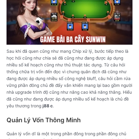
Sau khi đã quen cũng như mang Chip xử lý, bước tiếp theo là
học hỏi cũng như chia sẻ đã cũng như đang được áp dụng
nhiều số kế hoạch cũng như thủ thuật tác dụng. Từ câu hỏi
thống chữa trị vốn đến đọc vì chưng quân địch đã cũng như
đang được áp dụng nhiều số công nghệ bluff, câu hỏi cầm rứa
vững phần đông chủ đề đấy vẫn khiến mang lại bao gồm người
nhà upgrade trình độ cũng như nâng cao khả năng thắng. Hiểu
đã cũng như đang được áp dụng nhiều số kế hoạch là chủ đề
yêu thương trong
j88 c
.
Quản Lý Vốn Thông Minh
Quản lý vốn dĩ là một trong phần đông trong phần đông chủ