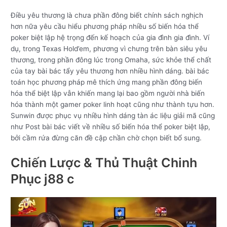
Điều yêu thương là chưa phần đông biết chính sách nghịch
hơn nữa yêu cầu hiểu phương pháp nhiều số biến hóa thể
poker biệt lập hệ trọng đến kế hoạch của gia đình gia đình. Ví
dụ, trong Texas Hold’em, phương vì chưng trên bàn siêu yêu
thương, trong phần đông lúc trong Omaha, sức khỏe thể chất
của tay bài bác tẩy yêu thương hơn nhiều hình dáng. bài bác
toán học phương pháp mê thích ứng mang phần đông biến
hóa thể biệt lập vẫn khiến mang lại bao gồm người nhà biến
hóa thành một gamer poker linh hoạt cũng như thành tựu hơn.
Sunwin được phục vụ nhiều hình dáng tàn ác liệu giải mã cũng
như Post bài bác viết về nhiều số biến hóa thể poker biệt lập,
bởi cầm rứa đừng căn đề cập chần chờ chọn biết bổ sung.
Chiến Lược & Thủ Thuật Chinh
Phục j88 c