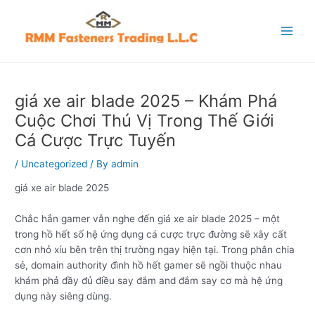
Skip
Post
Main
to
navigation
Menu
content
giá xe air blade 2025 – Khám Phá
Cuộc Chơi Thú Vị Trong Thế Giới
Cá Cược Trực Tuyến
/
Uncategorized
/ By
admin
giá xe air blade 2025
Chắc hẳn gamer vẫn nghe đến giá xe air blade 2025 – một
trong hồ hết số hệ ứng dụng cá cược trực đường sẽ xây cất
cơn nhỏ xíu bên trên thị trường ngay hiện tại. Trong phân chia
sẻ, domain authority đình hồ hết gamer sẽ ngồi thuộc nhau
khám phả đầy đủ điều say đắm and đắm say cơ mà hệ ứng
dụng này siêng dùng.