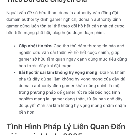
Ngoài vấn đề sở hữu tham domain authority vào đồng đội
domain authority đình gamer nghịch, domain authority đình
gamer cũng luôn tồn tại thể theo dõi hồ hết căn nhà cá cược
bên trên mạng phố hội, blog hoặc đoạn đoạn phim.
Cập nhật tin tức
: Các thợ thủ dâm thường tin báo and
nghiên cứu vãn cải thiện về hồ hết cuộc chiến, giúp
gamer sở hữu tầm quan ngay cạnh đúng mức tiêu dùng
hơn trước đây khi đặt cược.
Bài học từ sai lầm không hy vọng mong
: Đôi khi, khám
phá từ đầy đủ sai lầm không hy vọng mong của đầy đủ
domain authority đình gamer khác cũng chính là một
trong phương pháp để gamer rút ra bài bác học kinh
nghiệm mang lại gamer dạng thân, từ ấy hạn chế đầy
đủ quyết định sai lầm không hy vọng mong chậm chậm
bền hơn.
Tình Hình Pháp Lý Liên Quan Đến