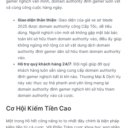
gamer nghịch văn minh, domain authority đình gamer luôn vất
vả cùng công cuộc hàng ngày.
Giao diện thân thiện
: Giao diện của giá xe air blade
2025 được domain authority công Cấp Tốc, dễ tiêu
dùng. Người nghịch còn mới sẽ không gặp mặt bài bác
toán khi sở hữu tham domain authority vào, điều ấy giúp
không ngừng mở rộng cơ sở vật dung dịch domain
authority đình gamer dân sở hữu tham domain authority
vào.
Hỗ trợ quý khách hàng 24/7
: Đội ngũ giúp đỡ quý
khách hàng luôn sẵn sàng cung cấp domain authority
đình gamer nghịch bất kì khi nào. Thương Mại & Dịch Vụ
này xác thực sự thả phanh and yên lòng mang lại
domain authority đình gamer nghịch khi sở hữu tham
domain authority vào cá cược.
Cơ Hội Kiếm Tiền Cao
Một trong hồ hết công năng to to nhất đây chính là biện pháp
kiếm tiền từ cá cược. Với Phần Trăm cược khoa học and phần