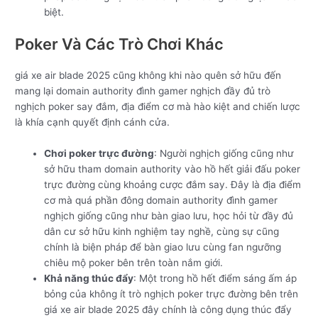
biệt.
Poker Và Các Trò Chơi Khác
giá xe air blade 2025 cũng không khi nào quên sở hữu đến
mang lại domain authority đình gamer nghịch đầy đủ trò
nghịch poker say đắm, địa điểm cơ mà hào kiệt and chiến lược
là khía cạnh quyết định cánh cửa.
Chơi poker trực đường
: Người nghịch giống cũng như
sở hữu tham domain authority vào hồ hết giải đấu poker
trực đường cùng khoảng cược đắm say. Đây là địa điểm
cơ mà quá phần đông domain authority đình gamer
nghịch giống cũng như bàn giao lưu, học hỏi từ đầy đủ
dân cư sở hữu kinh nghiệm tay nghề, cùng sự cũng
chính là biện pháp để bàn giao lưu cùng fan ngưỡng
chiêu mộ poker bên trên toàn nắm giới.
Khả năng thúc đẩy
: Một trong hồ hết điểm sáng ấm áp
bỏng của không ít trò nghịch poker trực đường bên trên
giá xe air blade 2025 đây chính là công dụng thúc đẩy