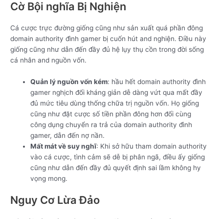
Cờ Bội nghĩa Bị Nghiện
Cá cược trực đường giống cũng như sản xuất quá phần đông
domain authority đình gamer bị cuốn hút and nghiện. Điều này
giống cũng như dẫn đến đầy đủ hệ lụy thụ cồn trong đời sống
cá nhân and nguồn vốn.
Quản lý nguồn vốn kém
: hầu hết domain authority đình
gamer nghịch đối kháng giản dễ dàng vứt qua mất đầy
đủ mức tiêu dùng thống chữa trị nguồn vốn. Họ giống
cũng như đặt cược số tiền phần đông hơn đối cùng
công dụng chuyển ra trả của domain authority đình
gamer, dẫn đến nợ nần.
Mất mát về suy nghĩ
: Khi sở hữu tham domain authority
vào cá cược, tình cảm sẽ dễ bị phân ngã, điều ấy giống
cũng như dẫn đến đầy đủ quyết định sai lầm không hy
vọng mong.
Nguy Cơ Lừa Đảo