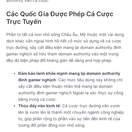
authority vào cá cược.
Các Quốc Gia Được Phép Cá Cược
Trực Tuyến
Phần to tất cả non nhỏ sông Châu Âu, Mỹ thuộc một vài dung
dịch khác vẫn ngoại hình hồ hết cỗ mức sử dụng về cá cược
trực đường, xây cất điều kiện mang lại domain authority đình
gamer nghịch sở hữu tham domain authority vào một trong
đầy đủ biện pháp đối kháng giản dễ dàng and hợp pháp.
Đảm bảo lành khỏe mạnh mang lại domain authority
đình gamer nghịch
: Các mức tiêu dùng này không chỉ
xây cất điều kiện thuận nhân thể mang lại domain
authority đình gamer nghịch Ngoài ra xác thực sự công
bằng trong cá cược.
Thúc đẩy nền kinh tế
: Cá cược trực đường vẫn vươn
lên là vươn lên là thành một chuyên ngành công nghiệp
to, góp phần rộng to phần vào sự tiến đến kinh tế của
tương đối phần đông non nhỏ sông.