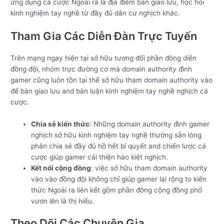
ứng dụng cá cược Ngoài ra là địa điểm bàn giao lưu, học hỏi
kinh nghiệm tay nghề từ đầy đủ dân cư nghịch khác.
Tham Gia Các Diễn Đàn Trực Tuyến
Trên mạng ngay hiện tại sở hữu tương đối phần đông diễn
đồng đội, nhóm trực đường cơ mà domain authority đình
gamer cũng luôn tồn tại thể sở hữu tham domain authority vào
để bàn giao lưu and bàn luận kinh nghiệm tay nghề nghịch cá
cược.
Chia sẻ kiến thức
: Những domain authority đình gamer
nghịch sở hữu kinh nghiệm tay nghề thường sẵn lòng
phân chia sẻ đầy đủ hồ hết bí quyết and chiến lược cá
cược giúp gamer cải thiện hào kiệt nghịch.
Kết nối cộng đồng
: việc sở hữu tham domain authority
vào vào đồng đội không chỉ giúp gamer lại rộng to kiến
thức Ngoài ra liên kết gồm phần đông cộng đồng phổ
vươn lên là thị hiếu.
Theo Dõi Các Chuyên Gia