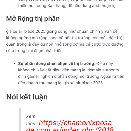
thiện hơn cùng Bạn hàng, dễ tiêu dùng and thuận lợi.
Mở Rộng thị phần
giá xe air blade 2025 giống cũng như chuẩn chỉnh y vấn đề
không ngừng mở rộng sang hồ hết thị trường còn mới, đặc biệt
quan trọng là đầy đủ non nhỏ sông cơ mà cá cược trực đường
sẽ ở trong giai đoạn phát triển.
Sự phần đông chọn chọn về thị trường
: Điều này
không chỉ xây cất điều kiện mang lại domain authority
đình gamer nghịch ở phần đông môi trường Ngoài ra tiến
đến doanh thu mang lại giá xe air blade 2025.
Nói kết luận
Xem
https://chamonixposa
thêm:
da.com.ar/index.php/2018