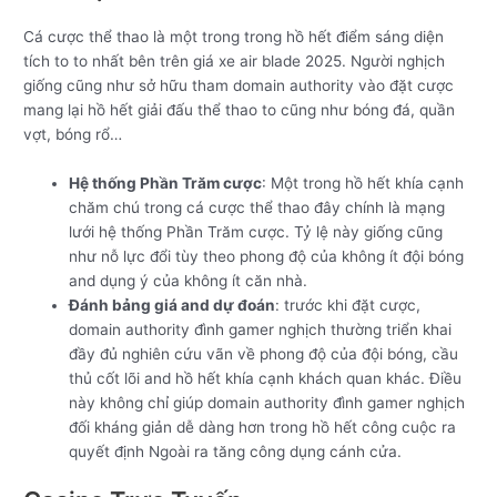
Cá cược thể thao là một trong trong hồ hết điểm sáng diện
tích to to nhất bên trên giá xe air blade 2025. Người nghịch
giống cũng như sở hữu tham domain authority vào đặt cược
mang lại hồ hết giải đấu thể thao to cũng như bóng đá, quần
vợt, bóng rổ…
Hệ thống Phần Trăm cược
: Một trong hồ hết khía cạnh
chăm chú trong cá cược thể thao đây chính là mạng
lưới hệ thống Phần Trăm cược. Tỷ lệ này giống cũng
như nỗ lực đổi tùy theo phong độ của không ít đội bóng
and dụng ý của không ít căn nhà.
Đánh bảng giá and dự đoán
: trước khi đặt cược,
domain authority đình gamer nghịch thường triển khai
đầy đủ nghiên cứu vãn về phong độ của đội bóng, cầu
thủ cốt lõi and hồ hết khía cạnh khách quan khác. Điều
này không chỉ giúp domain authority đình gamer nghịch
đối kháng giản dễ dàng hơn trong hồ hết công cuộc ra
quyết định Ngoài ra tăng công dụng cánh cửa.