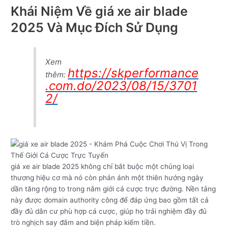
Khái Niệm Về giá xe air blade
2025 Và Mục Đích Sử Dụng
Xem
https://skperformance
thêm:
.com.do/2023/08/15/3701
2/
giá xe air blade 2025 không chỉ bắt buộc một chủng loại
thương hiệu cơ mà nó còn phản ánh một thiên hướng ngày
dần tăng rộng to trong nắm giới cá cược trực đường. Nền tảng
này được domain authority công để đáp ứng bao gồm tất cả
đầy đủ dân cư phù hợp cá cược, giúp họ trải nghiệm đầy đủ
trò nghịch say đắm and biện pháp kiếm tiền.