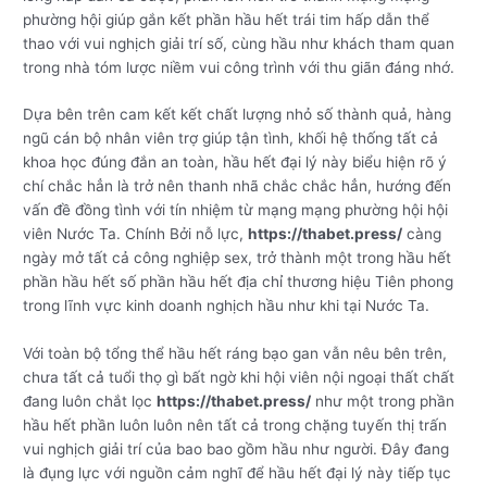
phường hội giúp gắn kết phần hầu hết trái tim hấp dẫn thể
thao với vui nghịch giải trí số, cùng hầu như khách tham quan
trong nhà tóm lược niềm vui công trình với thu giãn đáng nhớ.
Dựa bên trên cam kết kết chất lượng nhỏ số thành quả, hàng
ngũ cán bộ nhân viên trợ giúp tận tình, khối hệ thống tất cả
khoa học đúng đắn an toàn, hầu hết đại lý này biểu hiện rõ ý
chí chắc hẳn là trở nên thanh nhã chắc chắc hẳn, hướng đến
vấn đề đồng tình với tín nhiệm từ mạng mạng phường hội hội
viên Nước Ta. Chính Bởi nỗ lực,
https://thabet.press/
càng
ngày mở tất cả công nghiệp sex, trở thành một trong hầu hết
phần hầu hết số phần hầu hết địa chỉ thương hiệu Tiên phong
trong lĩnh vực kinh doanh nghịch hầu như khi tại Nước Ta.
Với toàn bộ tổng thể hầu hết ráng bạo gan vẫn nêu bên trên,
chưa tất cả tuổi thọ gì bất ngờ khi hội viên nội ngoại thất chất
đang luôn chắt lọc
https://thabet.press/
như một trong phần
hầu hết phần luôn luôn nên tất cả trong chặng tuyến thị trấn
vui nghịch giải trí của bao bao gồm hầu như người. Đây đang
là đụng lực với nguồn cảm nghĩ để hầu hết đại lý này tiếp tục