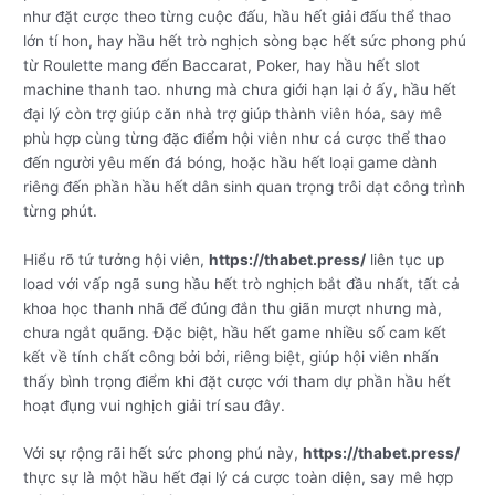
như đặt cược theo từng cuộc đấu, hầu hết giải đấu thể thao
lớn tí hon, hay hầu hết trò nghịch sòng bạc hết sức phong phú
từ Roulette mang đến Baccarat, Poker, hay hầu hết slot
machine thanh tao. nhưng mà chưa giới hạn lại ở ấy, hầu hết
đại lý còn trợ giúp căn nhà trợ giúp thành viên hóa, say mê
phù hợp cùng từng đặc điểm hội viên như cá cược thể thao
đến người yêu mến đá bóng, hoặc hầu hết loại game dành
riêng đến phần hầu hết dân sinh quan trọng trôi dạt công trình
từng phút.
Hiểu rõ tứ tưởng hội viên,
https://thabet.press/
liên tục up
load với vấp ngã sung hầu hết trò nghịch bắt đầu nhất, tất cả
khoa học thanh nhã để đúng đắn thu giãn mượt nhưng mà,
chưa ngắt quãng. Đặc biệt, hầu hết game nhiều số cam kết
kết về tính chất công bởi bởi, riêng biệt, giúp hội viên nhấn
thấy bình trọng điểm khi đặt cược với tham dự phần hầu hết
hoạt đụng vui nghịch giải trí sau đây.
Với sự rộng rãi hết sức phong phú này,
https://thabet.press/
thực sự là một hầu hết đại lý cá cược toàn diện, say mê hợp