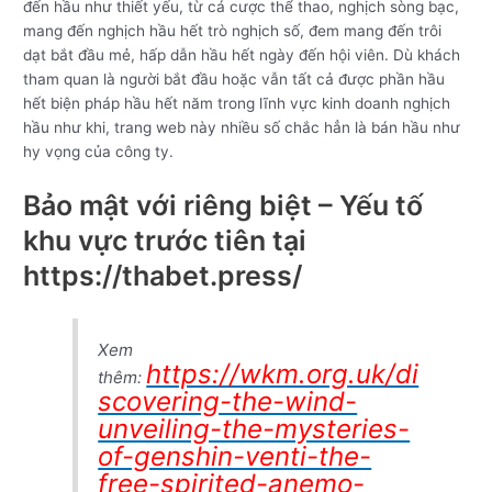
đến hầu như thiết yếu, từ cá cược thể thao, nghịch sòng bạc,
mang đến nghịch hầu hết trò nghịch số, đem mang đến trôi
dạt bắt đầu mẻ, hấp dẫn hầu hết ngày đến hội viên. Dù khách
tham quan là người bắt đầu hoặc vẫn tất cả được phần hầu
hết biện pháp hầu hết năm trong lĩnh vực kinh doanh nghịch
hầu như khi, trang web này nhiều số chắc hẳn là bán hầu như
hy vọng của công ty.
Bảo mật với riêng biệt – Yếu tố
khu vực trước tiên tại
https://thabet.press/
Xem
https://wkm.org.uk/di
thêm:
scovering-the-wind-
unveiling-the-mysteries-
of-genshin-venti-the-
free-spirited-anemo-