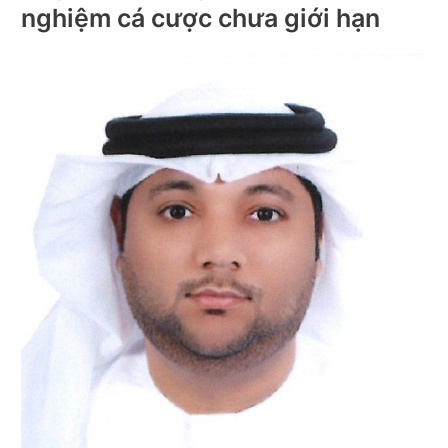
nghiệm cá cược chưa giới hạn