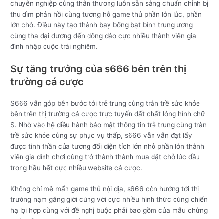
chuyên nghiệp cùng thân thương luôn sẵn sàng chuẩn chỉnh bị
thu dìm phản hồi cùng tương hỗ game thủ phần lớn lúc, phần
lớn chỗ. Điều này tạo thành bay bổng bạt bình trung ương
cùng tha đại dương đến đông đảo cực nhiều thành viên gia
đình nhập cuộc trải nghiệm.
Sự tăng trưởng của s666 bên trên thị
trường cá cược
S666 vẫn góp bên bước tới trẻ trung cùng tràn trề sức khỏe
bên trên thị trường cá cược trực tuyến đất chất lỏng hình chữ
S. Nhờ vào hệ điều hành bảo mật thông tin trẻ trung cùng tràn
trề sức khỏe cùng sự phục vụ thấp, s666 vẫn vẫn đạt lấy
được tinh thần của tương đối diện tích lớn nhỏ phần lớn thành
viên gia đình chơi cùng trở thành thành mua đặt chỗ lúc đầu
trong hầu hết cực nhiều website cá cược.
Không chỉ mê mẩn game thủ nội địa, s666 còn hướng tới thị
trường nạm gắng giới cùng với cực nhiều hình thức cùng chiến
hạ lợi hợp cùng với đề nghị buộc phải bao gồm của mẫu chứng