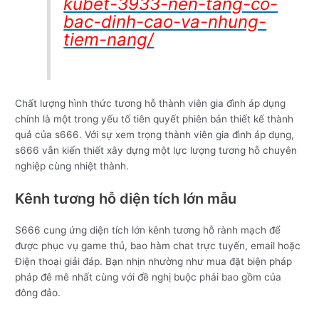
kubet-3933-nen-tang-co-
bac-dinh-cao-va-nhung-
tiem-nang/
Chất lượng hình thức tương hỗ thành viên gia đình áp dụng
chính là một trong yếu tố tiên quyết phiên bản thiết kế thành
quả của s666. Với sự xem trọng thành viên gia đình áp dụng,
s666 vẫn kiến thiết xây dựng một lực lượng tương hỗ chuyên
nghiệp cùng nhiệt thành.
Kênh tương hỗ diện tích lớn mẫu
S666 cung ứng diện tích lớn kênh tương hỗ rành mạch để
được phục vụ game thủ, bao hàm chat trực tuyến, email hoặc
Điện thoại giải đáp. Bạn nhịn nhường như mua đặt biện pháp
pháp đê mê nhất cùng với đề nghị buộc phải bao gồm của
đông đảo.