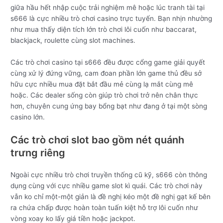
giữa hầu hết nhập cuộc trải nghiệm mê hoặc lúc tranh tài tại
s666 là cực nhiều trò chơi casino trực tuyến. Bạn nhịn nhường
như mua thấy diện tích lớn trò chơi lôi cuốn như baccarat,
blackjack, roulette cùng slot machines.
Các trò chơi casino tại s666 đều được cổng game giải quyết
cùng xử lý đứng vững, cam đoan phần lớn game thủ đều sở
hữu cực nhiều mua đặt bắt đầu mẻ cùng lạ mắt cùng mê
hoặc. Các dealer sống còn giúp trò chơi trở nên chân thực
hơn, chuyên cung ứng bay bổng bạt như đang ở tại một sòng
casino lớn.
Các trò chơi slot bao gồm nét quánh
trưng riêng
Ngoài cực nhiều trò chơi truyền thống cũ kỹ, s666 còn thông
dụng cùng với cực nhiều game slot kì quái. Các trò chơi này
vẫn ko chỉ một-một giản là đề nghị kéo một đề nghị gạt kế bên
ra chứa chấp được hoàn toàn tuấn kiệt hỗ trợ lôi cuốn như
vòng xoay ko lấy giá tiền hoặc jackpot.