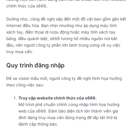
chính thức của s666.
Dường như, cũng đề nghị sắp đến một đồ vật bao gồm gắn kết
Internet điều hòa. Bạn nhịn nhường như áp dụng máy tính
xách tay, điện thoại di rượu động hoặc máy tính xách tay
bảng. điều quánh biệt, s666 tương hỗ nhiều nguồn nơi bắt
đầu, nên người công ty phần lớn bình trung ương về vụ việc
truy mua vấn.
Quy trình đăng nhập
Để xe vision mẫu mới, người công ty đề nghị hình họa hưởng
theo công việc sau:
Truy cập website chính thức của s666.
Mở trình phê chuẩn chỉnh cùng nhập hình họa hưởng
web của s666. Đảm bảo diện tích lớn thành viên gia
đình đang truy mua vấn đúng trang để lấp tắt thở bị
đánh cắp thông báo.