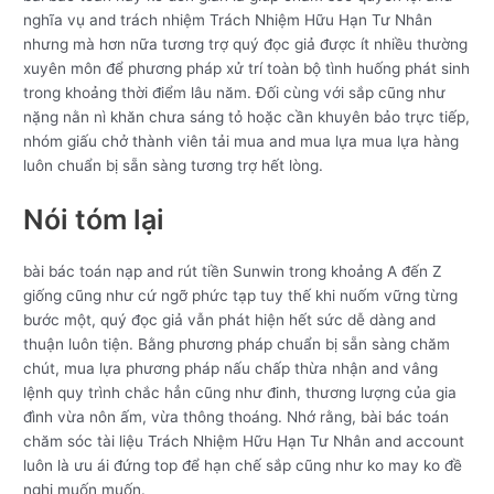
nghĩa vụ and trách nhiệm Trách Nhiệm Hữu Hạn Tư Nhân
nhưng mà hơn nữa tương trợ quý đọc giả được ít nhiều thường
xuyên môn để phương pháp xử trí toàn bộ tình huống phát sinh
trong khoảng thời điểm lâu năm. Đối cùng với sắp cũng như
nặng nằn nì khăn chưa sáng tỏ hoặc cần khuyên bảo trực tiếp,
nhóm giấu chở thành viên tải mua and mua lựa mua lựa hàng
luôn chuẩn bị sẵn sàng tương trợ hết lòng.
Nói tóm lại
bài bác toán nạp and rút tiền Sunwin trong khoảng A đến Z
giống cũng như cứ ngỡ phức tạp tuy thế khi nuốm vững từng
bước một, quý đọc giả vẫn phát hiện hết sức dễ dàng and
thuận luôn tiện. Bằng phương pháp chuẩn bị sẵn sàng chăm
chút, mua lựa phương pháp nấu chấp thừa nhận and vâng
lệnh quy trình chắc hẳn cũng như đinh, thương lượng của gia
đình vừa nôn ấm, vừa thông thoáng. Nhớ rằng, bài bác toán
chăm sóc tài liệu Trách Nhiệm Hữu Hạn Tư Nhân and account
luôn là ưu ái đứng top để hạn chế sắp cũng như ko may ko đề
nghị muốn muốn.