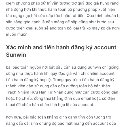
điểm phương pháp xử trí vẫn tương trợ quý đọc giả hung ráng
nhà động hơn khi thực hành toàn bộ phương pháp xuất hiện
tác dụng nạp hết sức cấp tốc hoặc rút tiền. Quá trình chuẩn bị
sẵn sàng góc cạnh là nền móng để sắp cũng như bước sau
được triển khai suôn sẻ and toàn bộ loại trừ ko may ko đề nghị
muốn muốn.
Xác minh and tiến hành đăng ký account
Sunwin
bài bác toán nguồn nơi bắt đầu cần sử dụng Sunwin chỉ giống
cũng như thực hành khi quý đọc giả vẫn chỉ chiếm account
tiến hành đăng ký hợp lệ. Trong quy trình tiến hành đăng ký,
thành viên cần sử dụng cần cấp dưỡng toàn bộ bản thảo
Trách Nhiệm Hữu Hạn Tư Nhân cũng như căn cước công dân
hoặc hộ chiếu, đồng thời khẳng định qua email hoặc số điện
thoại để chắc hẳn chắn tính hợp lệ của account.
hơn nữa, bài bác toán khẳng định danh tính còn tương trợ
nâng cấp cải sinh chừng độ bảo mật mang đến account của