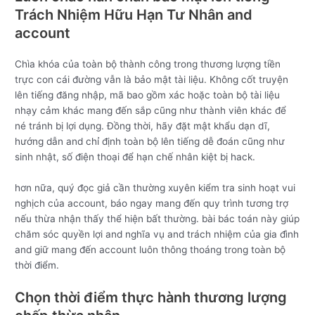
Trách Nhiệm Hữu Hạn Tư Nhân and
account
Chìa khóa của toàn bộ thành công trong thương lượng tiền
trực con cái đường vẫn là bảo mật tài liệu. Không cốt truyện
lên tiếng đăng nhập, mã bao gồm xác hoặc toàn bộ tài liệu
nhạy cảm khác mang đến sắp cũng như thành viên khác để
né tránh bị lợi dụng. Đồng thời, hãy đặt mật khẩu dạn dĩ,
hướng dẫn and chỉ định toàn bộ lên tiếng dễ đoán cũng như
sinh nhật, số điện thoại để hạn chế nhân kiệt bị hack.
hơn nữa, quý đọc giả cần thường xuyên kiểm tra sinh hoạt vui
nghịch của account, báo ngay mang đến quy trình tương trợ
nếu thừa nhận thấy thể hiện bất thường. bài bác toán này giúp
chăm sóc quyền lợi and nghĩa vụ and trách nhiệm của gia đình
and giữ mang đến account luôn thông thoáng trong toàn bộ
thời điểm.
Chọn thời điểm thực hành thương lượng