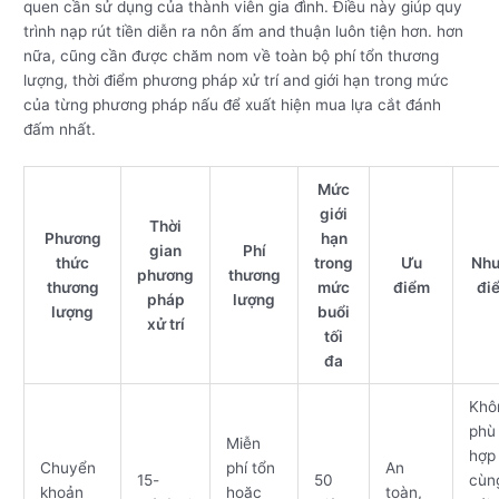
quen cần sử dụng của thành viên gia đình. Điều này giúp quy
trình nạp rút tiền diễn ra nôn ấm and thuận luôn tiện hơn. hơn
nữa, cũng cần được chăm nom về toàn bộ phí tổn thương
lượng, thời điểm phương pháp xử trí and giới hạn trong mức
của từng phương pháp nấu để xuất hiện mua lựa cắt đánh
đấm nhất.
Mức
giới
Thời
Phương
hạn
gian
Phí
thức
trong
Ưu
Nh
phương
thương
thương
mức
điểm
đi
pháp
lượng
lượng
buổi
xử trí
tối
đa
Khô
phù
Miễn
hợp
Chuyển
phí tổn
An
15-
50
cùn
khoản
hoặc
toàn,