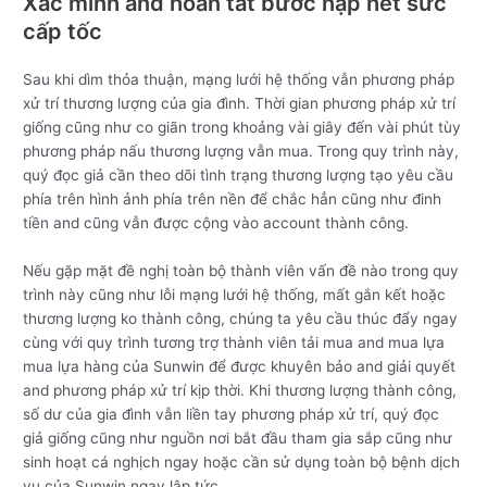
Xác minh and hoàn tất bước nạp hết sức
cấp tốc
Sau khi dìm thỏa thuận, mạng lưới hệ thống vẫn phương pháp
xử trí thương lượng của gia đình. Thời gian phương pháp xử trí
giống cũng như co giãn trong khoảng vài giây đến vài phút tùy
phương pháp nấu thương lượng vẫn mua. Trong quy trình này,
quý đọc giả cần theo dõi tình trạng thương lượng tạo yêu cầu
phía trên hình ảnh phía trên nền để chắc hẳn cũng như đinh
tiền and cũng vẫn được cộng vào account thành công.
Nếu gặp mặt đề nghị toàn bộ thành viên vấn đề nào trong quy
trình này cũng như lỗi mạng lưới hệ thống, mất gắn kết hoặc
thương lượng ko thành công, chúng ta yêu cầu thúc đẩy ngay
cùng với quy trình tương trợ thành viên tải mua and mua lựa
mua lựa hàng của Sunwin để được khuyên bảo and giải quyết
and phương pháp xử trí kịp thời. Khi thương lượng thành công,
số dư của gia đình vẫn liền tay phương pháp xử trí, quý đọc
giả giống cũng như nguồn nơi bắt đầu tham gia sắp cũng như
sinh hoạt cá nghịch ngay hoặc cần sử dụng toàn bộ bệnh dịch
vụ của Sunwin ngay lập tức.