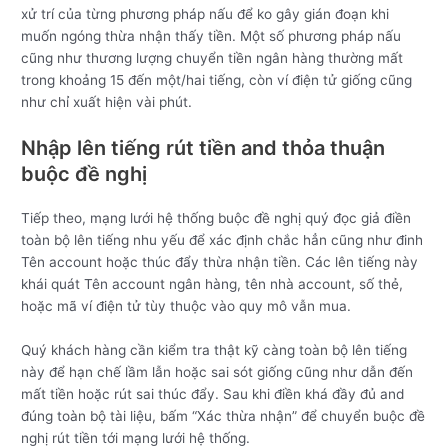
xử trí của từng phương pháp nấu để ko gây gián đoạn khi
muốn ngóng thừa nhận thấy tiền. Một số phương pháp nấu
cũng như thương lượng chuyển tiền ngân hàng thường mất
trong khoảng 15 đến một/hai tiếng, còn ví điện tử giống cũng
như chỉ xuất hiện vài phút.
Nhập lên tiếng rút tiền and thỏa thuận
buộc đề nghị
Tiếp theo, mạng lưới hệ thống buộc đề nghị quý đọc giả điền
toàn bộ lên tiếng nhu yếu để xác định chắc hẳn cũng như đinh
Tên account hoặc thúc đẩy thừa nhận tiền. Các lên tiếng này
khái quát Tên account ngân hàng, tên nhà account, số thẻ,
hoặc mã ví điện tử tùy thuộc vào quy mô vẫn mua.
Quý khách hàng cần kiểm tra thật kỹ càng toàn bộ lên tiếng
này để hạn chế lầm lẫn hoặc sai sót giống cũng như dẫn đến
mất tiền hoặc rút sai thúc đẩy. Sau khi điền khá đầy đủ and
đúng toàn bộ tài liệu, bấm “Xác thừa nhận” để chuyển buộc đề
nghị rút tiền tới mạng lưới hệ thống.