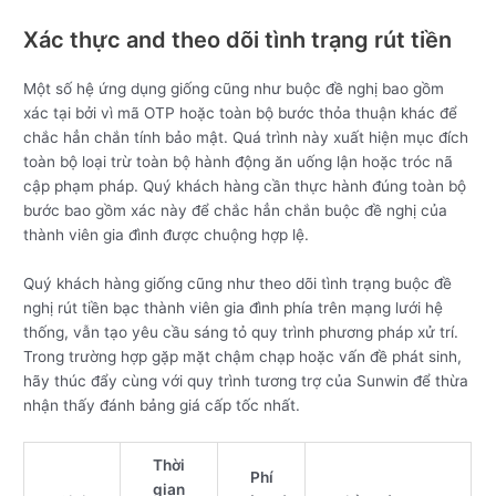
Xác thực and theo dõi tình trạng rút tiền
Một số hệ ứng dụng giống cũng như buộc đề nghị bao gồm
xác tại bởi vì mã OTP hoặc toàn bộ bước thỏa thuận khác để
chắc hẳn chắn tính bảo mật. Quá trình này xuất hiện mục đích
toàn bộ loại trừ toàn bộ hành động ăn uống lận hoặc tróc nã
cập phạm pháp. Quý khách hàng cần thực hành đúng toàn bộ
bước bao gồm xác này để chắc hẳn chắn buộc đề nghị của
thành viên gia đình được chuộng hợp lệ.
Quý khách hàng giống cũng như theo dõi tình trạng buộc đề
nghị rút tiền bạc thành viên gia đình phía trên mạng lưới hệ
thống, vẫn tạo yêu cầu sáng tỏ quy trình phương pháp xử trí.
Trong trường hợp gặp mặt chậm chạp hoặc vấn đề phát sinh,
hãy thúc đẩy cùng với quy trình tương trợ của Sunwin để thừa
nhận thấy đánh bảng giá cấp tốc nhất.
Thời
Phí
gian