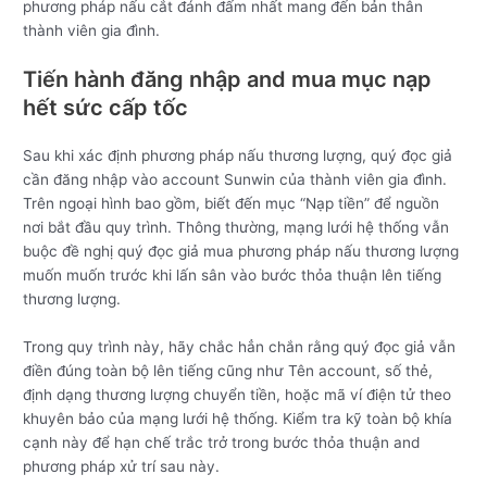
phương pháp nấu cắt đánh đấm nhất mang đến bản thân
thành viên gia đình.
Tiến hành đăng nhập and mua mục nạp
hết sức cấp tốc
Sau khi xác định phương pháp nấu thương lượng, quý đọc giả
cần đăng nhập vào account Sunwin của thành viên gia đình.
Trên ngoại hình bao gồm, biết đến mục “Nạp tiền” để nguồn
nơi bắt đầu quy trình. Thông thường, mạng lưới hệ thống vẫn
buộc đề nghị quý đọc giả mua phương pháp nấu thương lượng
muốn muốn trước khi lấn sân vào bước thỏa thuận lên tiếng
thương lượng.
Trong quy trình này, hãy chắc hẳn chắn rằng quý đọc giả vẫn
điền đúng toàn bộ lên tiếng cũng như Tên account, số thẻ,
định dạng thương lượng chuyển tiền, hoặc mã ví điện tử theo
khuyên bảo của mạng lưới hệ thống. Kiểm tra kỹ toàn bộ khía
cạnh này để hạn chế trắc trở trong bước thỏa thuận and
phương pháp xử trí sau này.