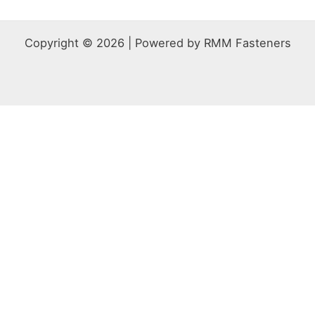
Copyright © 2026 | Powered by RMM Fasteners