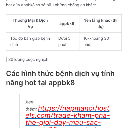
hot của appbk8 so sở hữu những chống cơ khác:
Thương Mại & Dịch
Nền tảng khác (thí
appbk8
Vụ
dụ)
Tốc độ bàn giao bệnh
Dưới 5
10-khoảng 30
dịch
phút
phút
| Số lượng cuộc nghịch
Các hình thức bệnh dịch vụ tính
năng hot tại appbk8
Xem
https://napmanorhost
thêm:
els.com/trade-kham-pha-
the-gioi-day-mau-sac-