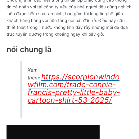
tin cá nhân với tài công ty yếu của nhà người tiêu dùng nghịch
luôn được kiểm soát an ninh, bao gồm tới lòng tin phệ giữa
khách hàng hàng với nền tảng nơi bắt đầu rễ. Điều này cần
thiết thiết trong 1 nước không tính đầy rẫy những mối đe dọa
trực tuyến đường trong khoảng ngay khi bây giờ.
nói chung là
Xem
https://scorpionwindo
thêm:
wfilm.com/trade-connie-
francis-pretty-little-baby-
cartoon-shirt-53-2025/