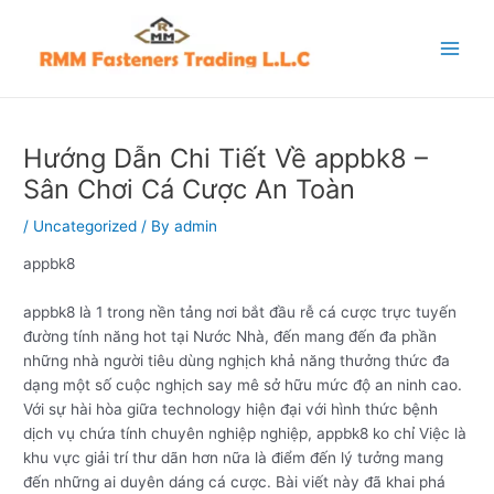
Skip
Post
Main
to
navigation
Menu
content
Hướng Dẫn Chi Tiết Về appbk8 –
Sân Chơi Cá Cược An Toàn
/
Uncategorized
/ By
admin
appbk8
appbk8 là 1 trong nền tảng nơi bắt đầu rễ cá cược trực tuyến
đường tính năng hot tại Nước Nhà, đến mang đến đa phần
những nhà người tiêu dùng nghịch khả năng thưởng thức đa
dạng một số cuộc nghịch say mê sở hữu mức độ an ninh cao.
Với sự hài hòa giữa technology hiện đại với hình thức bệnh
dịch vụ chứa tính chuyên nghiệp nghiệp, appbk8 ko chỉ Việc là
khu vực giải trí thư dãn hơn nữa là điểm đến lý tưởng mang
đến những ai duyên dáng cá cược. Bài viết này đã khai phá