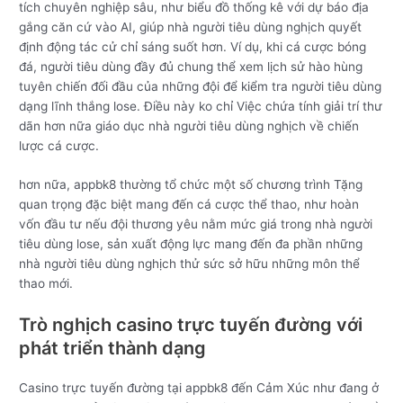
tích chuyên nghiệp sâu, như biểu đồ thống kê với dự báo địa
gắng căn cứ vào AI, giúp nhà người tiêu dùng nghịch quyết
định động tác cử chỉ sáng suốt hơn. Ví dụ, khi cá cược bóng
đá, người tiêu dùng đầy đủ chung thể xem lịch sử hào hùng
tuyên chiến đối đầu của những đội để kiểm tra người tiêu dùng
dạng lĩnh thắng lose. Điều này ko chỉ Việc chứa tính giải trí thư
dãn hơn nữa giáo dục nhà người tiêu dùng nghịch về chiến
lược cá cược.
hơn nữa, appbk8 thường tổ chức một số chương trình Tặng
quan trọng đặc biệt mang đến cá cược thể thao, như hoàn
vốn đầu tư nếu đội thương yêu nằm mức giá trong nhà người
tiêu dùng lose, sản xuất động lực mang đến đa phần những
nhà người tiêu dùng nghịch thử sức sở hữu những môn thể
thao mới.
Trò nghịch casino trực tuyến đường với
phát triển thành dạng
Casino trực tuyến đường tại appbk8 đến Cảm Xúc như đang ở