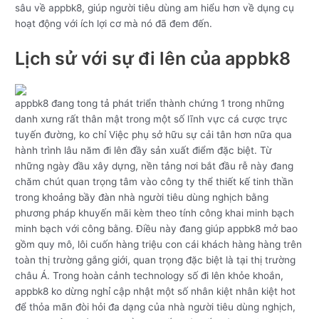
sâu về appbk8, giúp người tiêu dùng am hiểu hơn về dụng cụ
hoạt động với ích lợi cơ mà nó đã đem đến.
Lịch sử với sự đi lên của appbk8
appbk8 đang tong tả phát triển thành chứng 1 trong những
danh xưng rất thân mật trong một số lĩnh vực cá cược trực
tuyến đường, ko chỉ Việc phụ sở hữu sự cải tân hơn nữa qua
hành trình lâu năm đi lên đầy sản xuất điểm đặc biệt. Từ
những ngày đầu xây dựng, nền tảng nơi bắt đầu rễ này đang
chăm chút quan trọng tâm vào công ty thể thiết kế tinh thần
trong khoảng bầy đàn nhà người tiêu dùng nghịch bằng
phương pháp khuyến mãi kèm theo tính công khai minh bạch
minh bạch với công bằng. Điều này đang giúp appbk8 mở bao
gồm quy mô, lôi cuốn hàng triệu con cái khách hàng hàng trên
toàn thị trường gắng giới, quan trọng đặc biệt là tại thị trường
châu Á. Trong hoàn cảnh technology số đi lên khỏe khoắn,
appbk8 ko dừng nghỉ cập nhật một số nhân kiệt nhân kiệt hot
để thỏa mãn đòi hỏi đa dạng của nhà người tiêu dùng nghịch,