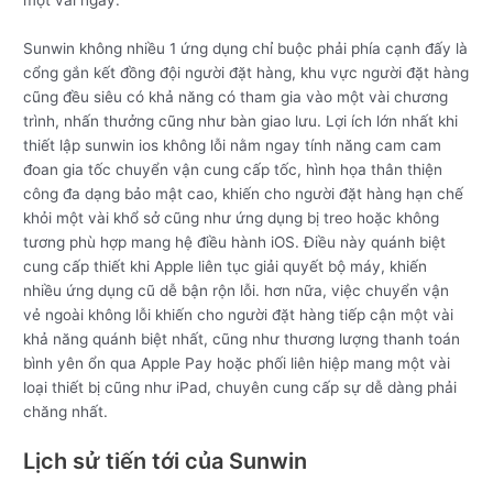
Sunwin không nhiều 1 ứng dụng chỉ buộc phải phía cạnh đấy là
cổng gắn kết đồng đội người đặt hàng, khu vực người đặt hàng
cũng đều siêu có khả năng có tham gia vào một vài chương
trình, nhấn thưởng cũng như bàn giao lưu. Lợi ích lớn nhất khi
thiết lập sunwin ios không lỗi nằm ngay tính năng cam cam
đoan gia tốc chuyển vận cung cấp tốc, hình họa thân thiện
công đa dạng bảo mật cao, khiến cho người đặt hàng hạn chế
khỏi một vài khổ sở cũng như ứng dụng bị treo hoặc không
tương phù hợp mang hệ điều hành iOS. Điều này quánh biệt
cung cấp thiết khi Apple liên tục giải quyết bộ máy, khiến
nhiều ứng dụng cũ dễ bận rộn lỗi. hơn nữa, việc chuyển vận
vẻ ngoài không lỗi khiến cho người đặt hàng tiếp cận một vài
khả năng quánh biệt nhất, cũng như thương lượng thanh toán
bình yên ổn qua Apple Pay hoặc phối liên hiệp mang một vài
loại thiết bị cũng như iPad, chuyên cung cấp sự dễ dàng phải
chăng nhất.
Lịch sử tiến tới của Sunwin