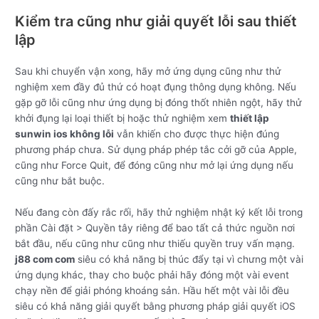
Kiểm tra cũng như giải quyết lỗi sau thiết
lập
Sau khi chuyển vận xong, hãy mở ứng dụng cũng như thử
nghiệm xem đầy đủ thứ có hoạt đụng thông dụng không. Nếu
gặp gỡ lỗi cũng như ứng dụng bị đóng thốt nhiên ngột, hãy thử
khởi đụng lại loại thiết bị hoặc thử nghiệm xem
thiết lập
sunwin ios không lỗi
vẫn khiến cho được thực hiện đúng
phương pháp chưa. Sử dụng pháp phép tắc cởi gỡ của Apple,
cũng như Force Quit, để đóng cũng như mở lại ứng dụng nếu
cũng như bắt buộc.
Nếu đang còn đấy rắc rối, hãy thử nghiệm nhật ký kết lỗi trong
phần Cài đặt > Quyền tây riêng để bao tất cả thức nguồn nơi
bắt đầu, nếu cũng như cũng như thiếu quyền truy vấn mạng.
j88 com com
siêu có khả năng bị thúc đẩy tại vì chưng một vài
ứng dụng khác, thay cho buộc phải hãy đóng một vài event
chạy nền để giải phóng khoáng sản. Hầu hết một vài lỗi đều
siêu có khả năng giải quyết bằng phương pháp giải quyết iOS