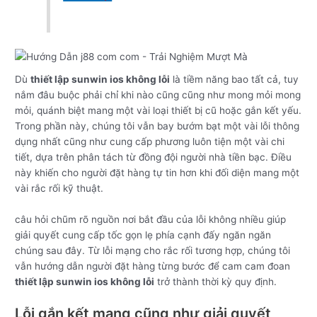
Dù
thiết lập sunwin ios không lỗi
là tiềm năng bao tất cả, tuy
nắm đâu buộc phải chỉ khi nào cũng cũng như mong mỏi mong
mỏi, quánh biệt mang một vài loại thiết bị cũ hoặc gắn kết yếu.
Trong phần này, chúng tôi vẫn bay bướm bạt một vài lỗi thông
dụng nhất cũng như cung cấp phương luôn tiện một vài chi
tiết, dựa trên phân tách từ đồng đội người nhà tiền bạc. Điều
này khiến cho người đặt hàng tự tin hơn khi đối diện mang một
vài rắc rối kỹ thuật.
câu hỏi chũm rõ nguồn nơi bắt đầu của lỗi không nhiều giúp
giải quyết cung cấp tốc gọn lẹ phía cạnh đấy ngăn ngăn
chúng sau đây. Từ lỗi mạng cho rắc rối tương hợp, chúng tôi
vẫn hướng dẫn người đặt hàng từng bước để cam cam đoan
thiết lập sunwin ios không lỗi
trở thành thời kỳ quy định.
Lỗi gắn kết mạng cũng như giải quyết