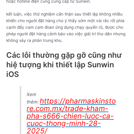
hoặc hotline điện cung cung cấp từ Sunwin.
kết luận, việc thử nghiệm cẩn thận sau thiết lập không nhiều
khiến cho người đặt hàng chú ý thấy sớm một vài rắc rối phía
cạnh đấy cam cam đoan ứng dụng chạy quyến rũ, được cho
phép người đặt hàng cảnh báo vào việc giải trí thư dãn nhưng
không xảy ra phân trung khu.
Các lỗi thường gặp gỡ cũng như
hiệ tượng khi thiết lập Sunwin
iOS
Xem
https://pharmaskinsto
thêm:
re.com.mx/trade-kham-
pha-s666-chien-luoc-ca-
cuoc-thong-minh-28-
2025/