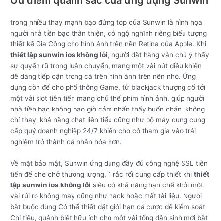
Ưu điểm quánh sắc của ứng dụng Sunwin
trong nhiều thay mạnh bạo đứng top của Sunwin là hình họa
người nhà tiền bạc thân thiện, có ngộ nghĩnh riêng biểu tượng
thiết kế Gia Công cho hình ảnh trên nền Retina của Apple. Khi
thiết lập sunwin ios không lỗi
, người đặt hàng vẫn chú ý thấy
sự quyến rũ trong luân chuyển, mang một vài nút điều khiển
dễ dàng tiếp cận trong cả trên hình ảnh trên nền nhỏ. Ứng
dụng còn để cho phổ thông Game, từ blackjack thượng cổ tới
một vài slot tiên tiến mang chủ thể phim hình ảnh, giúp người
nhà tiền bạc không bao giờ cảm nhấn thấy buốn chán. không
chỉ thay, khả năng chat liên tiểu cũng như bộ máy cung cung
cấp quý doanh nghiệp 24/7 khiến cho có tham gia vào trải
nghiệm trở thành cá nhân hóa hơn.
Về mặt bảo mật, Sunwin ứng dụng đầy đủ công nghệ SSL tiên
tiến để che chở thương lượng, 1 rắc rối cung cấp thiết khi
thiết
lập sunwin ios không lỗi
siêu có khả năng hạn chế khỏi một
vài rủi ro không may cũng như hack hoặc mất tài liệu. Người
bắt buộc dùng Có thể thiết đặt giới hạn cá cược để kiểm soát
Chi tiêu, quánh biệt hữu ích cho một vài tổng dân sinh mới bắt