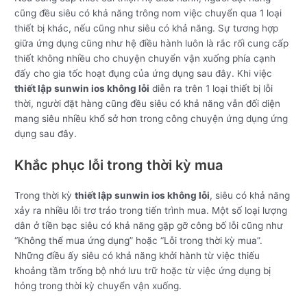
cũng đều siêu có khả năng trông nom việc chuyển qua 1 loại
thiết bị khác, nếu cũng như siêu có khả năng. Sự tương hợp
giữa ứng dụng cũng như hệ điều hành luôn là rắc rối cung cấp
thiết không nhiều cho chuyện chuyển vận xuống phía cạnh
đấy cho gia tốc hoạt đụng của ứng dụng sau đây. Khi việc
thiết lập sunwin ios không lỗi
diễn ra trên 1 loại thiết bị lỗi
thời, người đặt hàng cũng đều siêu có khả năng vẫn đối diện
mang siêu nhiều khổ sở hơn trong công chuyện ứng dụng ứng
dụng sau đây.
Khắc phục lỗi trong thời kỳ mua
Trong thời kỳ
thiết lập sunwin ios không lỗi
, siêu có khả năng
xảy ra nhiều lỗi trơ tráo trong tiến trình mua. Một số loại lượng
dân ở tiền bạc siêu có khả năng gặp gỡ công bố lỗi cũng như
“Không thể mua ứng dụng” hoặc “Lỗi trong thời kỳ mua”.
Những điều ấy siêu có khả năng khởi hành từ việc thiếu
khoảng tầm trống bộ nhớ lưu trữ hoặc từ việc ứng dụng bị
hỏng trong thời kỳ chuyển vận xuống.