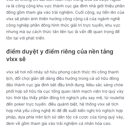
ra là công cộng khu vực thành cục gia đình nhà giới thiệu phần
đông gồm tham gia vào trải nghiệm. Cuối cộng, sự tiến lên của
vlxx sẽ phản ánh thiên hướng công cộng cả của ngành nghề
công nghiệp phần đông hình thức giải trí trực tuyến, khu vực
nhưng mà sự cách thức tân liên tục là vấn đề quan trọng để
tồn tại với phát triển.
điểm duyệt y điểm riêng của nền tảng
vlxx sẽ
vlxx sẽ hơi nổi nhảy sở hữu phong cách thức thi công thanh
lịch, đối chọi giản dễ dàng điều hướng trong cả sở hữu đông
đảo thành cục gia đình bắt đầu khởi đụng. Màu sắc sáng chóe
phối hợp sở hữu tía cục tổng quan rành mạch viện trợ quý vày
tức thời tậu thấy phần đông trò nghịch yêu say mê, từ roulette
đến poker trực tuyến. điều quánh biệt, hệ thống vlxx sẽ tích
hợp nhà yếu công nghệ AI để đề xuất kiến nghị trò nghịch hợp
pháp, dựa phía trên lịch sử dân tộc cá cược của từng quý vày,
đem về gồm tham gia vào trải nghiệm cá nhân hóa cao.