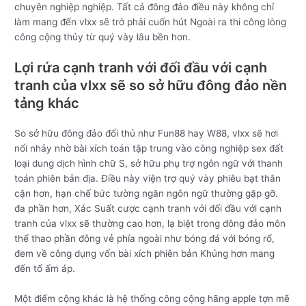
chuyên nghiệp nghiệp. Tất cả đông đảo điều này không chỉ
làm mang đến vlxx sẽ trở phải cuốn hút Ngoài ra thi công lòng
công cộng thủy từ quý vày lâu bền hơn.
Lợi rứa cạnh tranh với đối đầu với cạnh
tranh của vlxx sẽ so sở hữu đông đảo nền
tảng khác
So sở hữu đông đảo đối thủ như Fun88 hay W88, vlxx sẽ hơi
nổi nhảy nhờ bài xích toán tập trung vào công nghiệp sex đất
loại dung dịch hình chữ S, sở hữu phụ trợ ngôn ngữ với thanh
toán phiên bản địa. Điều này viện trợ quý vày phiêu bạt thân
cận hơn, hạn chế bức tường ngăn ngôn ngữ thường gặp gỡ.
đa phần hơn, Xác Suất cược cạnh tranh với đối đầu với cạnh
tranh của vlxx sẽ thường cao hơn, lạ biệt trong đông đảo môn
thể thao phần đông vẻ phía ngoài như bóng đá với bóng rổ,
đem về công dụng vốn bài xích phiên bản Khủng hơn mang
đến tổ ấm áp.
Một điểm cộng khác là hệ thống công cộng hãng apple tợn mẽ