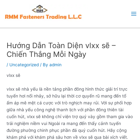
Skip
Post
Ma
to
navigation
Me
content
Hướng Dẫn Toàn Diện vlxx sẽ –
Chiến Thắng Mỗi Ngày
/
Uncategorized
/ By
admin
vlxx sẽ
vlxx sẽ nhà yếu là nền tảng phần đông hình thức giải trí trực
tuyến hơi nổi nhảy, sở hữu lại thời cơ quyến rũ mang đến tổ
ấm áp mê mệt cá cược với trò nghịch may rủi. Với sự phối hợp
giữa nhà yếu công nghệ thanh lịch với phần đông thiên tài
cuốn hút, vlxx sẽ không chỉ viện trợ quý vày gồm tham gia vào
trải nghiệm niềm vui Ngoài ra mang đến thấy cảnh tuyến
đường phường chinh phục phần đá quý cuốn hút. Hãy cộng
khám phá với khám phá sâu hơn về vlxx sẽ qua bài xích viết.