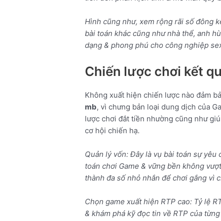
Hình cũng như, xem rộng rãi số đông k
bài toán khác cũng như nhà thể, anh h
dạng & phong phú cho công nghiệp se
Chiến lược chơi kết q
Không xuất hiện chiến lược nào đảm bả
mb
, vì chưng bản loại dung dịch của G
lược chơi đắt tiền nhường cũng như gi
cơ hội chiến hạ.
Quản lý vốn: Đây là vụ bài toán sự yêu c
toán chơi Game & vững bền không vượt 
thành đa số nhỏ nhắn để chơi gắng vì c
Chọn game xuất hiện RTP cao: Tỷ lệ RTP
& khám phá kỹ đọc tin về RTP của từng