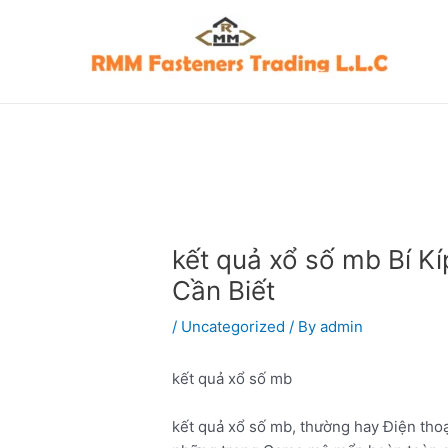
Skip
Post
to
navigation
content
kết quả xổ số mb Bí K
Cần Biết
/
Uncategorized
/ By
admin
kết quả xổ số mb
kết quả xổ số mb, thường hay Điện thoạ