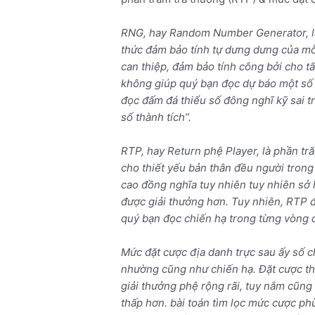
RNG, hay Random Number Generator, là
thức đảm bảo tính tự dưng dưng của mỗ
can thiệp, đảm bảo tính công bởi cho t
không giúp quý bạn đọc dự báo một số 
đọc đấm đá thiểu số đông nghĩ kỹ sai tr
số thành tích”.
RTP, hay Return phệ Player, là phần tră
cho thiết yếu bản thân đều người trong
cao đồng nghĩa tuy nhiên tuy nhiên sở 
được giải thưởng hơn. Tuy nhiên, RTP đ
quý bạn đọc chiến hạ trong từng vòng q
Mức đặt cược địa danh trực sau ấy số c
nhường cũng như chiến hạ. Đặt cược t
giải thưởng phệ rộng rãi, tuy nắm cũng
thấp hơn. bài toán tìm lọc mức cược ph