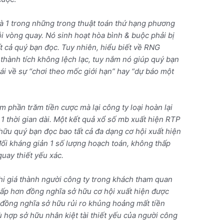
 1 trong những trong thuật toán thứ hạng phương
i vòng quay. Nó sinh hoạt hòa bình & buộc phải bị
ất cả quý bạn đọc. Tuy nhiên, hiểu biết về RNG
thành tích không lệch lạc, tuy nắm nó giúp quý bạn
ái về sự “chơi theo mốc giới hạn” hay “dự báo một
m phần trăm tiền cược mà lại công ty loại hoàn lại
 1 thời gian dài. Một kết quả xổ số mb xuất hiện RTP
hữu quý bạn đọc bao tất cả đa dạng cơ hội xuất hiện
ối kháng giản 1 số lượng hoạch toán, không thấp
uay thiết yếu xác.
hi giá thành người công ty trong khách tham quan
hấp hơn đồng nghĩa sở hữu cơ hội xuất hiện được
 đồng nghĩa sở hữu rủi ro khủng hoảng mất tiền
ù hợp sở hữu nhân kiệt tài thiết yếu của người công