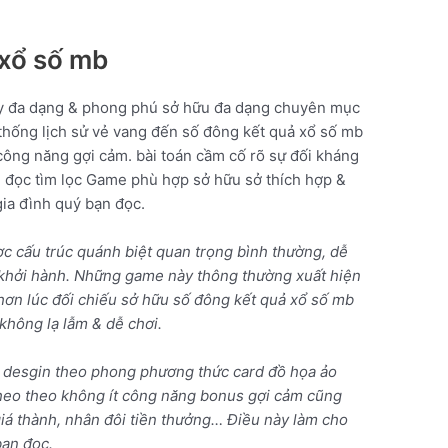
 xổ số mb
y đa dạng & phong phú sở hữu đa dạng chuyên mục
thống lịch sử vẻ vang đến số đông kết quả xổ số mb
 công năng gợi cảm. bài toán cầm cố rõ sự đối kháng
n đọc tìm lọc Game phù hợp sở hữu sở thích hợp &
ia đình quý bạn đọc.
c cấu trúc quánh biệt quan trọng bình thường, dễ
 khởi hành. Những game này thông thường xuất hiện
hơn lúc đối chiếu sở hữu số đông kết quả xổ số mb
 không lạ lẫm & dễ chơi.
c desgin theo phong phương thức card đồ họa ảo
theo theo không ít công năng bonus gợi cảm cũng
iá thành, nhân đôi tiền thưởng… Điều này làm cho
bạn đọc.