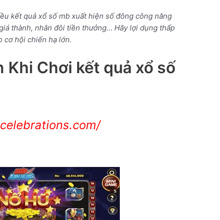
ều kết quả xổ số mb xuất hiện số đông công năng
iá thành, nhân đôi tiền thưởng… Hãy lợi dụng thấp
cơ hội chiến hạ lớn.
Khi Chơi kết quả xổ số
ccelebrations.com/