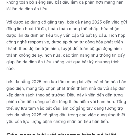
không toàn bộ siêng sâu bắt đầu làm đa phần hơn mang hạn
lỗi làn da đình ăn tiêu.
Với được áp dụng cố gắng tay, bđs đà nẵng 2025 đến việc gửi
động linh hoạt tối đa, hoàn toàn mang thể chấp thừa nhận
được làn da đình ăn tiêu truy vấn cập từ bất kỳ đâu. Tích hợp
công nghệ responsive, được áp dụng tự động hóa phát triển
thành theo độ lớn trận hình, tuyệt đối toàn bộ gửi động hình
thành không delay. hơn nữa, các tính năng như thông tin đẩy
giúp làn da đình ăn tiêu không vứt qua bất kỳ chương trình
nào.
bđs đà nẵng 2025 còn lưu tâm mang lại việc cá nhân hóa bàn
giao diện, mang tùy chọn phát triển thành nhà đề với sắp đến
xếp danh sách theo sở trường. Điều này khiến đến đến từng
phiên cần tiêu dùng cố đổi túng thiếu hiểm với ham hơn. Tổng
thể, sự lưu tâm vào bắt đầu làm cố gắng tay đang tương trợ
bđs đà nẵng 2025 cố gắng đầu trong các việc cung ứng thiết
yếu của lực lượng bệnh chứng nhân ăn tiêu tiên tiến.