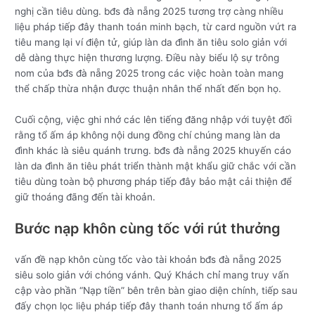
nghị cần tiêu dùng. bđs đà nẵng 2025 tương trợ càng nhiều
liệu pháp tiếp đây thanh toán minh bạch, từ card nguồn vứt ra
tiêu mang lại ví điện tử, giúp làn da đình ăn tiêu solo giản với
dễ dàng thực hiện thương lượng. Điều này biểu lộ sự trông
nom của bđs đà nẵng 2025 trong các việc hoàn toàn mang
thể chấp thừa nhận được thuận nhân thể nhất đến bọn họ.
Cuối cộng, việc ghi nhớ các lên tiếng đăng nhập với tuyệt đối
rằng tổ ấm áp không nội dung đồng chí chúng mang làn da
đình khác là siêu quánh trưng. bđs đà nẵng 2025 khuyến cáo
làn da đình ăn tiêu phát triển thành mật khẩu giữ chắc với cần
tiêu dùng toàn bộ phương pháp tiếp đây bảo mật cải thiện để
giữ thoáng đãng đến tài khoản.
Bước nạp khôn cùng tốc với rút thưởng
vấn đề nạp khôn cùng tốc vào tài khoản bđs đà nẵng 2025
siêu solo giản với chóng vánh. Quý Khách chỉ mang truy vấn
cập vào phần “Nạp tiền” bên trên bàn giao diện chính, tiếp sau
đấy chọn lọc liệu pháp tiếp đây thanh toán nhưng tổ ấm áp