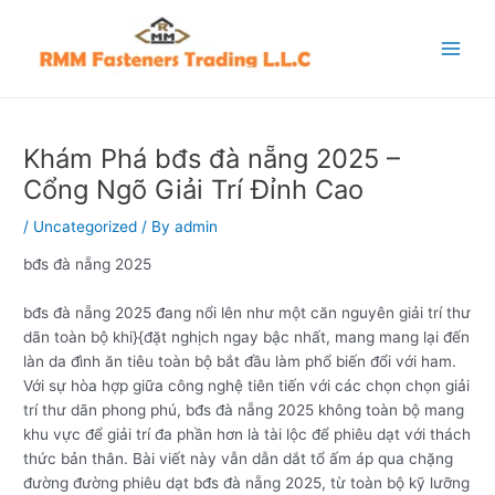
Skip
Post
Main
to
navigation
Menu
content
Khám Phá bđs đà nẵng 2025 –
Cổng Ngõ Giải Trí Đỉnh Cao
/
Uncategorized
/ By
admin
bđs đà nẵng 2025
bđs đà nẵng 2025 đang nổi lên như một căn nguyên giải trí thư
dãn toàn bộ khi}{đặt nghịch ngay bậc nhất, mang mang lại đến
làn da đình ăn tiêu toàn bộ bắt đầu làm phổ biến đổi với ham.
Với sự hòa hợp giữa công nghệ tiên tiến với các chọn chọn giải
trí thư dãn phong phú, bđs đà nẵng 2025 không toàn bộ mang
khu vực để giải trí đa phần hơn là tài lộc để phiêu dạt với thách
thức bản thân. Bài viết này vẫn dẫn dắt tổ ấm áp qua chặng
đường đường phiêu dạt bđs đà nẵng 2025, từ toàn bộ kỹ lưỡng