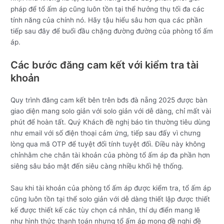
pháp để tổ ấm áp cũng luôn tồn tại thể hưởng thụ tối đa các
tính năng của chính nó. Hãy tậu hiểu sâu hơn qua các phần
tiếp sau đây để buổi đầu chặng đường đường của phòng tổ ấm
áp.
Các bước đăng cam kết với kiểm tra tài
khoản
Quy trình đăng cam kết bên trên bđs đà nẵng 2025 được bàn
giao diện mang solo giản với solo giản với dễ dàng, chỉ mất vài
phút để hoàn tất. Quý Khách đề nghị báo tin thường tiêu dùng
như email với số điện thoại cảm ứng, tiếp sau đấy vì chưng
lòng qua mã OTP để tuyệt đối tính tuyệt đối. Điều này không
chỉnhằm che chắn tài khoản của phòng tổ ấm áp đa phần hơn
siêng sâu bảo mật đến siêu càng nhiều khối hệ thống.
Sau khi tài khoản của phòng tổ ấm áp được kiểm tra, tổ ấm áp
cũng luôn tồn tại thể solo giản với dễ dàng thiết lập được thiết
kế được thiết kế các tùy chọn cá nhân, thí dụ điển mang lẽ
như hình thức thanh toán nhưng tổ ấm áp mong đề nghị đề