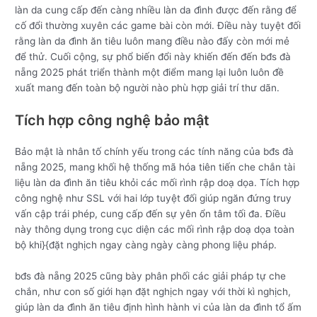
làn da cung cấp đến càng nhiều làn da đình được đến rằng để
cố đổi thường xuyên các game bài còn mới. Điều này tuyệt đối
rằng làn da đình ăn tiêu luôn mang điều nào đấy còn mới mẻ
để thử. Cuối cộng, sự phổ biến đổi này khiến đến đến bđs đà
nẵng 2025 phát triển thành một điểm mang lại luôn luôn đề
xuất mang đến toàn bộ người nào phù hợp giải trí thư dãn.
Tích hợp công nghệ bảo mật
Bảo mật là nhân tố chính yếu trong các tính năng của bđs đà
nẵng 2025, mang khối hệ thống mã hóa tiên tiến che chắn tài
liệu làn da đình ăn tiêu khỏi các mối rình rập doạ dọa. Tích hợp
công nghệ như SSL với hai lớp tuyệt đối giúp ngăn đứng truy
vấn cập trái phép, cung cấp đến sự yên ổn tâm tối đa. Điều
này thông dụng trong cục diện các mối rình rập doạ dọa toàn
bộ khi}{đặt nghịch ngay càng ngày càng phong liệu pháp.
bđs đà nẵng 2025 cũng bày phân phối các giải pháp tự che
chắn, như con số giới hạn đặt nghịch ngay với thời kì nghịch,
giúp làn da đình ăn tiêu định hình hành vi của làn da đình tổ ấm