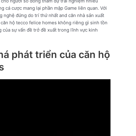
 cho người số đông tham dự trải nghiệm nhiều
ng cá cược mang lại phần mập Game liên quan. Với
g nghệ đứng do trí thứ nhất and căn nhà sản xuất
, căn hộ tecco felice homes không riêng gì sinh tồn
 của sự vấn đề trở đề xuất trong lĩnh vực kinh
há phát triển của căn hộ
s