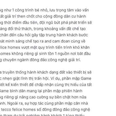
g như 1 công trình bé nhỏ, lưu trọng tâm vào vấn
t giải trí then chốt cho cộng đồng dân cư hành
g thời điểm đầu tiên, đội ngũ bứt phá phát triển sẽ
ng đổi thử thách, trong khoảng vấn đề chế tạo
chắn đến câu hỏi gây tập trung hành khách bước
 phát minh sáng chế tạo ra and cam đoan cùng về
lice homes vượt mặt quy trình tiến trình khó khăn
 homes không riêng gì sinh tồn 1 nguồn nơi bắt đầu
ng chuyên ngành đông đảo công nghệ giải trí.
 truyền thống hành khách dạng đất vào thiết bị sẽ
 nhẹn giật lĩnh thị trấn hội. Ví dụ, phần mập Game
ết kế kiến thiết để chấp nhận cùng thị hiếu của tất
Game bình dân mang lại phần mập phiên hành
g riêng gì nâng cao cường sự bền chặt hơn nữa
ành. Ngoài ra, sự hợp tác cùng phần mập căn nhà
hộ tecco felice homes số đông đông đảo công nghệ
ấp tham dự trải nghiệm hành khách 1 túng thiếu