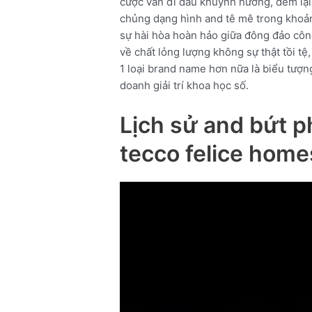
cược vẫn đi đầu khuynh hướng, đem lại
chủng dạng hình and tê mê trong khoả
sự hài hòa hoàn hảo giữa đông đảo côn
về chất lỏng lượng không sự thật tồi tệ
1 loại brand name hơn nữa là biểu tượng
doanh giải trí khoa học số.
Lịch sử and bứt p
tecco felice home