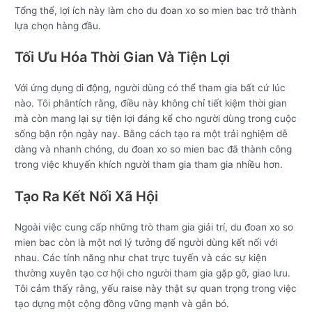
Tổng thể, lợi ích này làm cho du đoan xo so mien bac trở thành
lựa chọn hàng đầu.
Tối Ưu Hóa Thời Gian Và Tiện Lợi
Với ứng dụng di động, người dùng có thể tham gia bất cứ lúc
nào. Tôi phântích rằng, điều này không chỉ tiết kiệm thời gian
mà còn mang lại sự tiện lợi đáng kể cho người dùng trong cuộc
sống bận rộn ngày nay. Bằng cách tạo ra một trải nghiệm dễ
dàng và nhanh chóng, du đoan xo so mien bac đã thành công
trong việc khuyến khích người tham gia tham gia nhiều hơn.
Tạo Ra Kết Nối Xã Hội
Ngoài việc cung cấp những trò tham gia giải trí, du đoan xo so
mien bac còn là một nơi lý tưởng để người dùng kết nối với
nhau. Các tính năng như chat trực tuyến và các sự kiện
thường xuyên tạo cơ hội cho người tham gia gặp gỡ, giao lưu.
Tôi cảm thấy rằng, yếu raise này thật sự quan trọng trong việc
tạo dựng một cộng đồng vững mạnh và gắn bó.