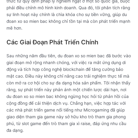
thức từ quy định pháp lý nghiêm ngặt ở một số quốc gia, buộc
phải điều chỉnh mô hình kinh doanh. Qua đó, tôi phân tích rằng
sự linh hoạt này chính là chìa khóa cho sự bền vững, giúp du
đoan xo so mien bac không chỉ tồn tại mà còn phát triển mạnh
mẽ hơn.
Các Giai Đoạn Phát Triển Chính
Sau những năm đầu tiên, du đoan xo so mien bac đã bước vào
giai đoạn mở rộng nhanh chóng, với việc ra mắt ứng dụng di
động và tích hợp công nghệ blockchain để tăng cường bảo
mật cao. Điều này không chỉ nâng cao trải nghiệm thực tế mà
còn mở ra cơ hội cho sự đa dạng hóa sản phẩm. Tôi nhận thấy
rằng, sự phát triển này phản ánh một chiến lược dài hạn, nơi
du đoan xo so mien bac không ngừng học hỏi từ phản hồi của
cộng đồng để cải thiện dịch vụ. Chẳng hạn, việc hợp tác với
các nhà phát triển game nổi tiếng như Microgaming đã giúp
giao diện tham gia game này sở hữu kho trò tham gia phong
phú, từ slot game đến trò tham gia xì raise, đáp ứng nhu cầu
đa dạng.