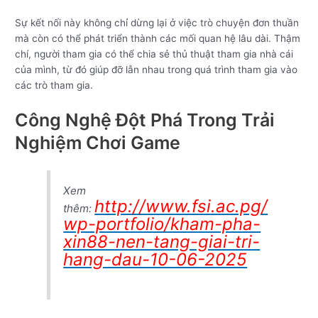
Sự kết nối này không chỉ dừng lại ở việc trò chuyện đơn thuần
mà còn có thể phát triển thành các mối quan hệ lâu dài. Thậm
chí, người tham gia có thể chia sẻ thủ thuật tham gia nhà cái
của mình, từ đó giúp đỡ lẫn nhau trong quá trình tham gia vào
các trò tham gia.
Công Nghệ Đột Phá Trong Trải
Nghiệm Chơi Game
Xem
http://www.fsi.ac.pg/
thêm:
wp-portfolio/kham-pha-
xin88-nen-tang-giai-tri-
hang-dau-10-06-2025