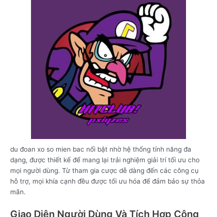
du đoan xo so mien bac nổi bật nhờ hệ thống tính năng đa
dạng, được thiết kế để mang lại trải nghiệm giải trí tối ưu cho
mọi người dùng. Từ tham gia cược dễ dàng đến các công cụ
hỗ trợ, mọi khía cạnh đều được tối ưu hóa để đảm bảo sự thỏa
mãn.
Giao Diện Người Dùng Và Tích Hợp Công