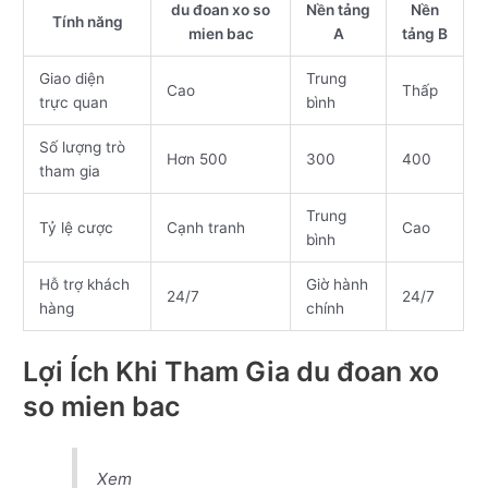
du đoan xo so
Nền tảng
Nền
Tính năng
mien bac
A
tảng B
Giao diện
Trung
Cao
Thấp
trực quan
bình
Số lượng trò
Hơn 500
300
400
tham gia
Trung
Tỷ lệ cược
Cạnh tranh
Cao
bình
Hỗ trợ khách
Giờ hành
24/7
24/7
hàng
chính
Lợi Ích Khi Tham Gia du đoan xo
so mien bac
Xem