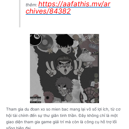
https://aafathis.mv/ar
thêm:
chives/84382
Tham gia du đoan xo so mien bac mang lại vô số lợi ích, từ cơ
hội tài chính đến sự thư giãn tinh thần. Đây không chỉ là một
giao diện tham gia game giải trí mà còn là công cụ hỗ trợ lối
sống hiện đại.