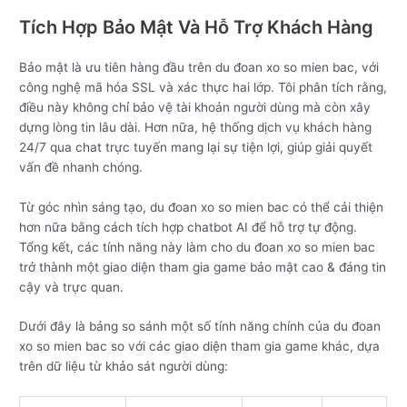
Tích Hợp Bảo Mật Và Hỗ Trợ Khách Hàng
Bảo mật là ưu tiên hàng đầu trên du đoan xo so mien bac, với
công nghệ mã hóa SSL và xác thực hai lớp. Tôi phân tích rằng,
điều này không chỉ bảo vệ tài khoản người dùng mà còn xây
dựng lòng tin lâu dài. Hơn nữa, hệ thống dịch vụ khách hàng
24/7 qua chat trực tuyến mang lại sự tiện lợi, giúp giải quyết
vấn đề nhanh chóng.
Từ góc nhìn sáng tạo, du đoan xo so mien bac có thể cải thiện
hơn nữa bằng cách tích hợp chatbot AI để hỗ trợ tự động.
Tổng kết, các tính năng này làm cho du đoan xo so mien bac
trở thành một giao diện tham gia game bảo mật cao & đáng tin
cậy và trực quan.
Dưới đây là bảng so sánh một số tính năng chính của du đoan
xo so mien bac so với các giao diện tham gia game khác, dựa
trên dữ liệu từ khảo sát người dùng: