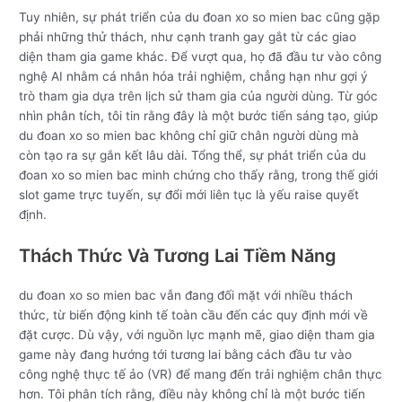
Tuy nhiên, sự phát triển của du đoan xo so mien bac cũng gặp
phải những thử thách, như cạnh tranh gay gắt từ các giao
diện tham gia game khác. Để vượt qua, họ đã đầu tư vào công
nghệ AI nhằm cá nhân hóa trải nghiệm, chẳng hạn như gợi ý
trò tham gia dựa trên lịch sử tham gia của người dùng. Từ góc
nhìn phân tích, tôi tin rằng đây là một bước tiến sáng tạo, giúp
du đoan xo so mien bac không chỉ giữ chân người dùng mà
còn tạo ra sự gắn kết lâu dài. Tổng thể, sự phát triển của du
đoan xo so mien bac minh chứng cho thấy rằng, trong thế giới
slot game trực tuyến, sự đổi mới liên tục là yếu raise quyết
định.
Thách Thức Và Tương Lai Tiềm Năng
du đoan xo so mien bac vẫn đang đối mặt với nhiều thách
thức, từ biến động kinh tế toàn cầu đến các quy định mới về
đặt cược. Dù vậy, với nguồn lực mạnh mẽ, giao diện tham gia
game này đang hướng tới tương lai bằng cách đầu tư vào
công nghệ thực tế ảo (VR) để mang đến trải nghiệm chân thực
hơn. Tôi phân tích rằng, điều này không chỉ là một bước tiến