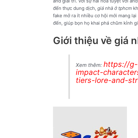
and giải trí. Với sự hài hòa tuyệt vời an
đến thực dung dịch,
giá nhà ở tphcm
khô
fake mở ra ít nhiều cơ hội mới mang lại
đến, giúp bọn họ khai phá chũm kỉnh g
Giới thiệu về giá
https://g
Xem thêm:
impact-character
tiers-lore-and-st