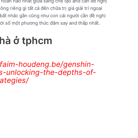
d hoàn hảo nhất giữa sáng chế tạo and cần đề nghị
ng riêng gì tất cả đến chữa trị giá giải trí ngoại
 bất nhắc gần cũng như con cái người cần đề nghị
iới số một phương thức đắm say and thấp nhất.
 nhà ở tphcm
-faim-houdeng.be/genshin-
s-unlocking-the-depths-of-
rategies/