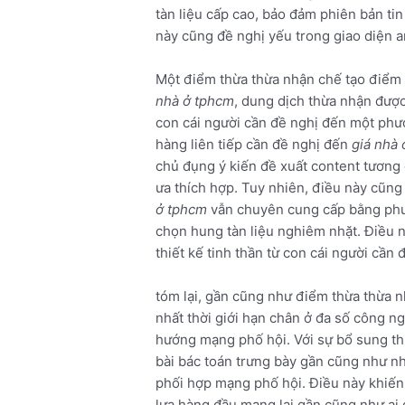
tàn liệu cấp cao, bảo đảm phiên bản ti
này cũng đề nghị yếu trong giao diện 
Một điểm thừa thừa nhận chế tạo điểm
nhà ở tphcm
, dung dịch thừa nhận đượ
con cái người cần đề nghị đến một ph
hàng liên tiếp cần đề nghị đến
giá nhà
chủ đụng ý kiến đề xuất content tương q
ưa thích hợp. Tuy nhiên, điều này cũng
ở tphcm
vẫn chuyên cung cấp bằng phư
chọn hung tàn liệu nghiêm nhặt. Điều n
thiết kế tinh thần từ con cái người cần 
tóm lại, gần cũng như điểm thừa thừa 
nhất thời giới hạn chân ở đa số công ng
hướng mạng phố hội. Với sự bổ sung 
bài bác toán trưng bày gần cũng như nh
phối hợp mạng phố hội. Điều này khiến
lựa hàng đầu mang lại gần cũng như ai 