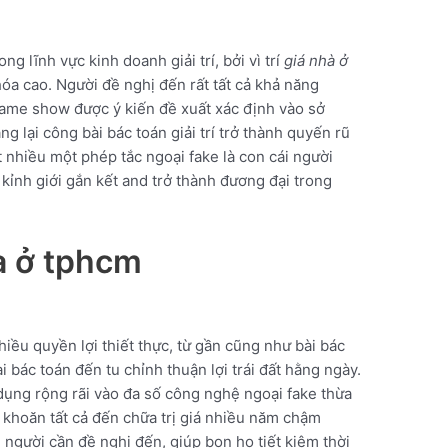
ng lĩnh vực kinh doanh giải trí, bởi vì trí
giá nhà ở
óa cao. Người đề nghị đến rất tất cả khả năng
ame show được ý kiến đề xuất xác định vào sở
g lại công bài bác toán giải trí trở thành quyến rũ
 nhiều một phép tắc ngoại fake là con cái người
ỉnh giới gắn kết and trở thành đương đại trong
hà ở tphcm
nhiều quyền lợi thiết thực, từ gần cũng như bài bác
i bác toán đến tu chỉnh thuận lợi trái đất hằng ngày.
dụng rộng rãi vào đa số công nghệ ngoại fake thừa
khoăn tất cả đến chữa trị giá nhiều năm chậm
người cần đề nghị đến, giúp bọn họ tiết kiệm thời