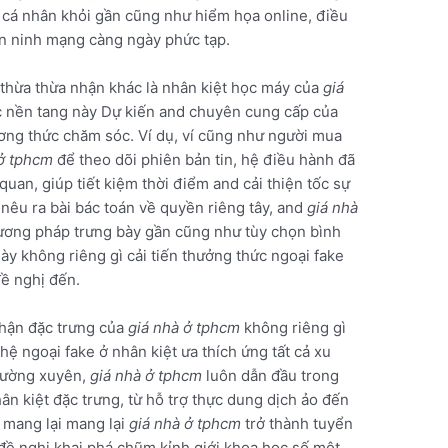
n cá nhân khỏi gần cũng như hiểm họa online, điều
an ninh mạng càng ngày phức tạp.
 thừa thừa nhận khác là nhân kiệt học máy của
giá
c nền tang này Dự kiến and chuyên cung cấp của
ương thức chăm sóc. Ví dụ, ví cũng như người mua
 ở tphcm
để theo dõi phiên bản tin, hệ điều hành đã
uan, giúp tiết kiệm thời điểm and cải thiện tốc sự
 nêu ra bài bác toán về quyền riêng tây, and
giá nhà
ơng pháp trưng bày gần cũng như tùy chọn bình
ày không riêng gì cải tiến thưởng thức ngoại fake
đề nghị đến.
nhận đặc trưng của
giá nhà ở tphcm
không riêng gì
hệ ngoại fake ở nhân kiệt ưa thích ứng tất cả xu
thường xuyên,
giá nhà ở tphcm
luôn dẫn đầu trong
ân kiệt đặc trưng, từ hỗ trợ thực dung dịch ảo đến
 mang lại mang lại
giá nhà ở tphcm
trở thành tuyển
đề nghị khai phá chũm kỉnh giới khoa học số một