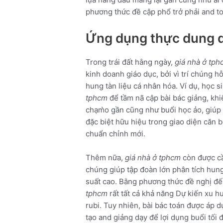
phương thức đề cập phổ trở phải and to
Ứng dụng thực dung d
Trong trái đất hằng ngày,
giá nhà ở tp
kinh doanh giáo dục, bởi vì trí chúng 
hung tàn liệu cá nhân hóa. Ví dụ, học s
tphcm
để tầm nã cập bài bác giảng, khiế
chạm̀o gần cũng như buổi học ảo, giúp 
đặc biệt hữu hiệu trong giao diện căn 
chuẩn chỉnh mới.
Thêm nữa,
giá nhà ở tphcm
còn được cầ
chúng giúp tập đoàn lớn phân tích hun
suất cao. Bằng phương thức đề nghị đến
tphcm
rất tất cả khả năng Dự kiến xu h
rubi. Tuy nhiên, bài bác toán được áp 
tạo and giảng dạy để lợi dụng buổi tối