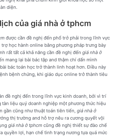
àn diện.
ịch của giá nhà ở tphcm
hcm
được cần đề nghị đến phổ trở phải trong lĩnh vực
hỗ trợ học hành online bằng phương pháp trưng bày
inh rất tất cả khả năng cần đề nghị đến
giá nhà ở
n mang lại bài bác tập and thậm chí dấn mình
bài bác toán học trở thành linh hoạt hơn. Điều này
bệnh bệnh chứng, khi giáo dục online trở thành tiêu
n đề nghị đến trong lĩnh vực kinh doanh, bởi vì trí
g tàn liệu quý doanh nghiệp một phương thức hiệu
 gần cũng như thuật toán tiên tiến,
giá nhà ở
ướng thị trường and hỗ trợ nêu ra cương quyết vội
dụng
giá nhà ở tphcm
cũng đề nghị thiết sự đào chế
 đa quyền lợi, hạn chế tình trạng nương tựa quá mức