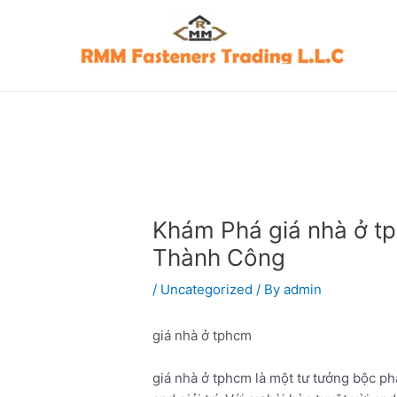
Skip
Post
to
navigation
content
Khám Phá giá nhà ở t
Thành Công
/
Uncategorized
/ By
admin
giá nhà ở tphcm
giá nhà ở tphcm là một tư tưởng bộc p