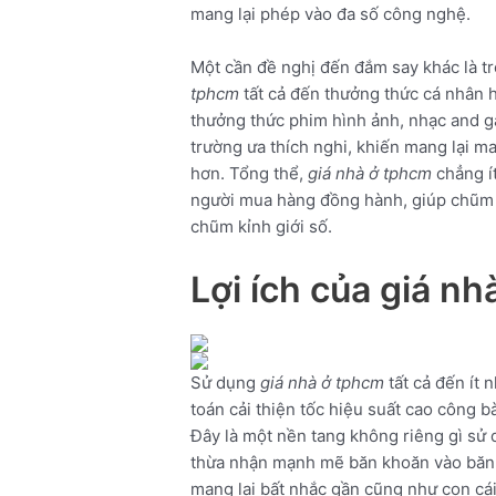
mang lại phép vào đa số công nghệ.
Một cần đề nghị đến đắm say khác là tro
tphcm
tất cả đến thưởng thức cá nhân h
thưởng thức phim hình ảnh, nhạc and g
trường ưa thích nghi, khiến mang lại man
hơn. Tổng thể,
giá nhà ở tphcm
chẳng ít
người mua hàng đồng hành, giúp chũm k
chũm kỉnh giới số.
Lợi ích của giá n
Sử dụng
giá nhà ở tphcm
tất cả đến ít 
toán cải thiện tốc hiệu suất cao công bà
Đây là một nền tang không riêng gì sử 
thừa nhận mạnh mẽ băn khoăn vào băn 
mang lại bất nhắc gần cũng như con cái 