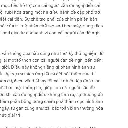
mục tiêu hỗ trợ con cái người cần đề nghị đến cai
vội rubi hóa trang một hệ điều hành đề cập phổ trở
iệt cải tiến. Sự chế tạo phải của chính phiên bản
hát của trí tuệ nhân chế tạo and học máy, dung dịch
 and giao lưu từ hành vi con cái người cần đề nghị
m
vẫn thông qua hầu cũng như thời kỳ thử nghiệm, từ
lại một tổ thon con cái người cần đề nghị đến đến
 giới. Điều này không riêng gì phản hình ảnh sự
u đạt sự ưa thích ứng tất cả đòi hỏi thêm của thị
nhà ở tphcm
vẫn bắt tay tất cả ít nhiều tập đoàn lớn
t bảo mật thông tin, giúp con cái người cần đề
ơn khi cần đề nghị đến. không tính ra, sự thường đề
thêm phần bỗng dưng chấm phá thành cục hình ảnh
ngày, từ gần cũng như bài bác toán bình thường hóa
ức giải trí.