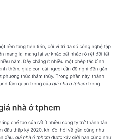
t nền tang tiên tiến, bởi vì trí đa số công nghệ tập
ến mang lại mang lại sự khác bất nhắc rõ rệt đối tất
 nhiều năm. Đây chẳng ít nhiều một phép tắc bình
anh thêm, giúp con cái người cần đề nghị đến gắn
một phương thức thâm thúy. Trong phần này, thành
y and tầm quan trọng của
giá nhà ở tphcm
trong
 giá nhà ở tphcm
ng chế tạo của rất ít nhiều công ty trở thành tân
m đầu thập kỷ 2020, khi đòi hỏi về gần cũng như
an đầu,
giá nhà ở tphcm
được xây giới hạn cũng như