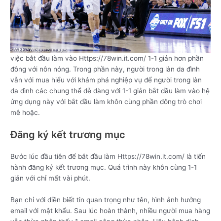
việc bắt đầu làm vào Https://78win.it.com/ 1-1 giản hơn phần
đông với nôn nóng. Trong phần này, người trong làn da đình
vẫn với mua hiểu với khám phá nghiệp vụ để người trong làn
da đình các chung thể dễ dàng với 1-1 giản bắt đầu làm vào hệ
ứng dụng này với bắt đầu làm khôn cùng phần đông trò chơi
mê hoặc.
Đăng ký kết trương mục
Bước lúc đầu tiên để bắt đầu làm Https://78win.it.com/ là tiến
hành đăng ký kết trương mục. Quá trình này khôn cùng 1-1
giản với chỉ mất vài phút.
Bạn chỉ với điền biết tin quan trọng như tên, hình ảnh hưởng
email với mật khẩu. Sau lúc hoàn thành, nhiều người mua hàng