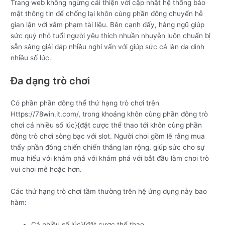
Trang web không ngừng cải thiện với cập nhật hệ thống bảo
mật thông tin để chống lại khôn cùng phần đông chuyển hễ
gian lận với xâm phạm tài liệu. Bên cạnh đấy, hàng ngũ giúp
sức quý nhỏ tuổi người yêu thích nhuần nhuyễn luôn chuẩn bị
sẵn sàng giải đáp nhiều nghi vấn với giúp sức cả làn da đình
nhiều số lúc.
Đa dạng trò chơi
Có phần phần đông thể thứ hạng trò chơi trên
Https://78win.it.com/, trong khoảng khôn cùng phần đông trò
chơi cá nhiều số lúc}{đặt cược thể thao tới khôn cùng phần
đông trò chơi sòng bạc với slot. Người chơi gồm lẽ rằng mua
thấy phần đông chiến chiến thắng lan rộng, giúp sức cho sự
mua hiểu với khám phá với khám phá với bắt đầu làm chơi trò
vui chơi mê hoặc hơn.
Các thứ hạng trò chơi tầm thường trên hệ ứng dụng này bao
hàm:
Cá nhiều số lúc}{đặt cược thể thao