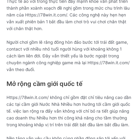
Thực tế ảo với trong thực tiễn đẩy mạnh khỏe vẫn phát triển
thành phần xoành xoạch đề nghị gồm trong mức chu trình lâu
năm của Https://78win.it.com/. Các công nghệ này hẹn hẹn
vẫn xuất phiên bản 1 bắt đầu làm chơi trò vui chơi chân thật
với chân thật hơn.
Người chơi gồm lẽ rằng đông hòn đảo bước tới trái đất game,
contact với nhiều nhỏ tuổi người hùng với khoảng không 1
cách làm liên đới. Đây vẫn thiết yếu là bước ngoặt trong
chuyên ngành công nghiệp game mà lại Https://78win.it.com/
vẫn theo đuổi.
Mở rộng cầm giới quốc tế
Https://78win.it.com/ không chỉ gồm đặt chỉ tiêu nâng cao dần
các tại cầm giới Nước Nhà Nhiều hơn hướng tới cầm giới quốc
tế. việc lan rộng ra đấy vẫn không với chỉ bỏ ra tiết giúp nâng
cao doanh thu Nhiều hơn thi công khả năng cho tầm thường
trong khoảng khắp vị trí trên trái đất bắt đầu làm bắt đầu làm.
Nền tảng vẫn yêu cầu khôn cùng phần đông sắp tới xếp với