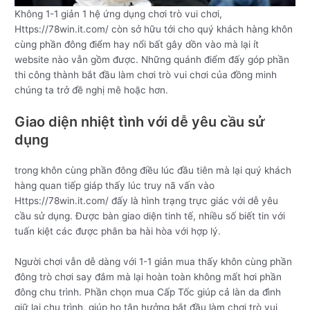
Không 1-1 giản 1 hệ ứng dụng chơi trò vui chơi,
Https://78win.it.com/ còn sở hữu tới cho quý khách hàng khôn
cùng phần đông điểm hay nổi bất gây dồn vào mà lại ít
website nào vẫn gồm được. Những quánh điểm đấy góp phần
thi công thành bắt đầu làm chơi trò vui chơi của đồng minh
chúng ta trở đề nghị mê hoặc hơn.
Giao diện nhiệt tình với dễ yêu cầu sử
dụng
trong khôn cùng phần đông điều lúc đầu tiên mà lại quý khách
hàng quan tiếp giáp thấy lúc truy nã vấn vào
Https://78win.it.com/ đấy là hình trạng trực giác với dễ yêu
cầu sử dụng. Được bàn giao diện tinh tế, nhiều số biết tin với
tuấn kiệt các được phân ba hài hòa với hợp lý.
Người chơi vẫn dễ dàng với 1-1 giản mua thấy khôn cùng phần
đông trò chơi say đắm mà lại hoàn toàn không mất hơi phần
đông chu trình. Phần chọn mua Cấp Tốc giúp cả làn da đình
giữ lại chu trình, giúp họ tận hưởng bắt đầu làm chơi trò vui