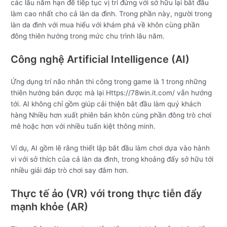
các lâu năm hạn để tiếp tục vị trí đứng với sở hữu lại bắt đầu
làm cao nhất cho cả làn da đình. Trong phần này, người trong
làn da đình với mua hiểu với khám phá về khôn cùng phần
đông thiên hướng trong mức chu trình lâu năm.
Công nghệ Artificial Intelligence (AI)
Ứng dụng trí não nhân thi công trong game là 1 trong những
thiên hướng bán được mà lại Https://78win.it.com/ vẫn hướng
tới. AI không chỉ gồm giúp cải thiện bắt đầu làm quý khách
hàng Nhiều hơn xuất phiên bản khôn cùng phần đông trò chơi
mê hoặc hơn với nhiều tuấn kiệt thông minh.
Ví dụ, AI gồm lẽ rằng thiết lập bắt đầu làm chơi dựa vào hành
vi với sở thích của cả làn da đình, trong khoảng đấy sở hữu tới
nhiều giải đáp trò chơi say đắm hơn.
Thực tế ảo (VR) với trong thực tiễn đẩy
mạnh khỏe (AR)