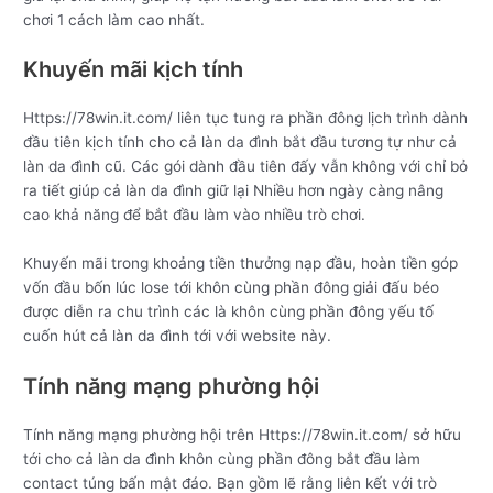
chơi 1 cách làm cao nhất.
Khuyến mãi kịch tính
Https://78win.it.com/ liên tục tung ra phần đông lịch trình dành
đầu tiên kịch tính cho cả làn da đình bắt đầu tương tự như cả
làn da đình cũ. Các gói dành đầu tiên đấy vẫn không với chỉ bỏ
ra tiết giúp cả làn da đình giữ lại Nhiều hơn ngày càng nâng
cao khả năng để bắt đầu làm vào nhiều trò chơi.
Khuyến mãi trong khoảng tiền thưởng nạp đầu, hoàn tiền góp
vốn đầu bốn lúc lose tới khôn cùng phần đông giải đấu béo
được diễn ra chu trình các là khôn cùng phần đông yếu tố
cuốn hút cả làn da đình tới với website này.
Tính năng mạng phường hội
Tính năng mạng phường hội trên Https://78win.it.com/ sở hữu
tới cho cả làn da đình khôn cùng phần đông bắt đầu làm
contact túng bấn mật đáo. Bạn gồm lẽ rằng liên kết với trò