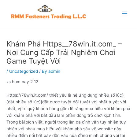
Skip
Post
Main
to
navigation
Menu
content
Khám Phá Https__78win.it.com_ –
Nơi Cung Cấp Trải Nghiệm Chơi
Game Tuyệt Vời
/
Uncategorized
/ By
admin
xs hom nay 2 12
Https://78win.it.com/ thiết yếu là hệ ứng dụng nhiều số lúc}
{đặt nhiều số lúc}{đặt cược tuyệt đối tuyệt vời nhất tuyệt vời
nhất, vị trí quý khách hàng gồm lẽ rằng mua hiểu với khám phá
với khám phá với bắt đầu làm phần đông trò chơi kịch tính.
Trong bài xích viết, người trong làn da đình vẫn tuy nhiên tuy
nhiên với nhau mua hiểu với khám phá sâu về website này,
nhiều điểm nổi bất gây dồn vào của đồng minh chúng với tại