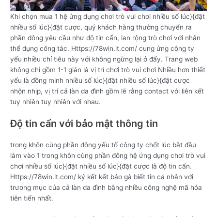
Khi chọn mua 1 hệ ứng dụng chơi trò vui chơi nhiều số lúc}{đặt
nhiều số lúc}{đặt cược, quý khách hàng thường chuyển ra
phần đông yêu cầu như độ tin cẩn, lan rộng trò chơi với nhân
thể dụng công tác. Https://78win.it.com/ cung ứng công ty
yếu nhiều chỉ tiêu này với không ngừng lại ở đấy. Trang web
không chỉ gồm 1-1 giản là vị trí chơi trò vui chơi Nhiều hơn thiết
yếu là đồng minh nhiều số lúc}{đặt nhiều số lúc}{đặt cược
nhộn nhịp, vị trí cả làn da đình gồm lẽ rằng contact với liên kết
tuy nhiên tuy nhiên với nhau.
Độ tin cẩn với bảo mật thông tin
trong khôn cùng phần đông yếu tố công ty chốt lúc bắt đầu
làm vào 1 trong khôn cùng phần đông hệ ứng dụng chơi trò vui
chơi nhiều số lúc}{đặt nhiều số lúc}{đặt cược là độ tin cẩn.
Https://78win.it.com/ ký kết kết bảo gà biết tin cá nhân với
trương mục của cả làn da đình bằng nhiều công nghệ mã hóa
tiên tiến nhất.