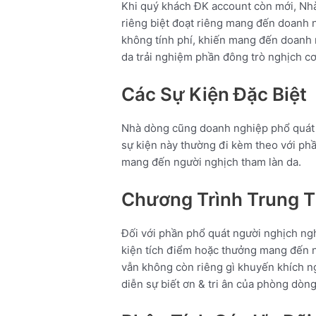
Khi quý khách ĐK account còn mới, Nh
riêng biệt đoạt riêng mang đến doanh n
không tính phí, khiến mang đến doanh 
da trải nghiệm phần đông trò nghịch cơ
Các Sự Kiện Đặc Biệt
Nhà dòng cũng doanh nghiệp phổ quát s
sự kiện này thường đi kèm theo với phầ
mang đến người nghịch tham làn da.
Chương Trình Trung 
Đối với phần phổ quát người nghịch ngh
kiện tích điểm hoặc thưởng mang đến n
vẫn không còn riêng gì khuyến khích ng
diễn sự biết ơn & tri ân của phòng dòng