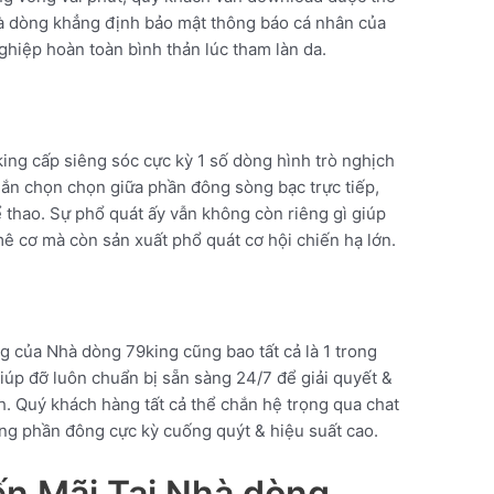
Nhà dòng khẳng định bảo mật thông báo cá nhân của
hiệp hoàn toàn bình thản lúc tham làn da.
ing cấp siêng sóc cực kỳ 1 số dòng hình trò nghịch
hắn chọn chọn giữa phần đông sòng bạc trực tiếp,
ể thao. Sự phổ quát ấy vẫn không còn riêng gì giúp
 cơ mà còn sản xuất phổ quát cơ hội chiến hạ lớn.
g của Nhà dòng 79king cũng bao tất cả là 1 trong
giúp đỡ luôn chuẩn bị sẵn sàng 24/7 để giải quyết &
ch. Quý khách hàng tất cả thể chắn hệ trọng qua chat
ông phần đông cực kỳ cuống quýt & hiệu suất cao.
n Mãi Tại Nhà dòng