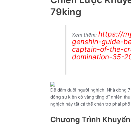
79king
https://
Xem thêm:
genshin-guide-be
captain-of-the-cr
domination-35-2
Để đắm đuối người nghịch, Nhà dòng 
đông sự kiện cỗ vàng tặng dĩ nhiên thu 
nghịch này tất cả thể chắn trở phải phổ
Chương Trình Khuyến