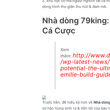
S, khu vực cơ mà người nghịch tất cả t
dòng hình thư giãn thu hút & đam mê.
Nhà dòng 79king: 
Cá Cược
Xem
http://www.
thêm:
/wp-latest-news/
potential-the-ul
emilie-build-gui
Trước tiên, để hiểu kỹ hơn về
Nhà dòng
sử hào hùng sinh ra & tiến tới của bao