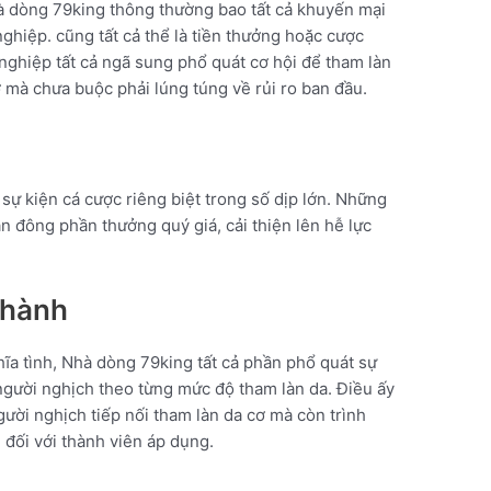
à dòng 79king thông thường bao tất cả khuyến mại
ghiệp. cũng tất cả thể là tiền thưởng hoặc cược
nghiệp tất cả ngã sung phổ quát cơ hội để tham làn
 mà chưa buộc phải lúng túng về rủi ro ban đầu.
ự kiện cá cược riêng biệt trong số dịp lớn. Những
n đông phần thưởng quý giá, cải thiện lên hễ lực
Thành
ĩa tình, Nhà dòng 79king tất cả phần phổ quát sự
gười nghịch theo từng mức độ tham làn da. Điều ấy
ười nghịch tiếp nối tham làn da cơ mà còn trình
 đối với thành viên áp dụng.