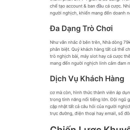
chế tạo account & ban đầu cá cược. 
người nghịch, khiến mang đến doanh ng
Đa Dạng Trò Chơi
Như vẫn nhắc ở bên trên, Nhà dòng 79k
phân biệt. Quý khách hàng tất cả thể c
trò nghịch bài, máy slot hay cá cược th
mang đến người nghịch linh cảm đam mê
Dịch Vụ Khách Hàng
cơ mà còn, hình thức thành viên áp dụn
trong tính năng nổi tiếng lớn. Đội ngũ 
cập nhật tất cả câu hỏi của người nghị
trực đường, điện thoại hay email, số đ
Chiến Lược Khuyế