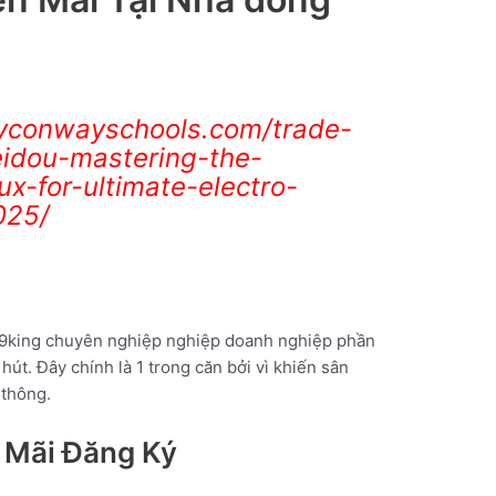
myconwayschools.com/trade-
idou-mastering-the-
ux-for-ultimate-electro-
025/
79king chuyên nghiệp nghiệp doanh nghiệp phần
hút. Đây chính là 1 trong căn bởi vì khiến sân
 thông.
 Mãi Đăng Ký