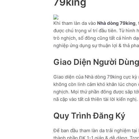
79king
Khi tham làn da vào
Nhà dòng 79king
,
được chú trọng ví trí đầu tiên. Từ hìn
trò nghịch, số đông cũng tất cả hình d
nghiệp ứng dụng sự thuận lợi & thả p
Giao Diện Người Dùn
Giao diện của Nhà dòng 79king cực kỳ 
không còn linh cảm khó khăn lúc chọn 
nghịch. Mọi thứ phần đông được sắp tới
nã cập vào tất cả thiên tài lời kiến nghị.
Quy Trình Đăng Ký
Để ban đầu tham làn da trải nghiệm tại
thành phần ĐK 1-1 giản & dễ dàng. Tro