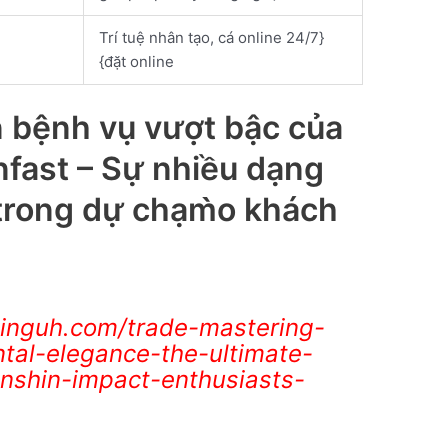
Trí tuệ nhân tạo, cá online 24/7}
{đặt online
n bệnh vụ vượt bậc của
infast – Sự nhiều dạng
trong dự chạm̀o khách
zinguh.com/trade-mastering-
ntal-elegance-the-ultimate-
enshin-impact-enthusiasts-