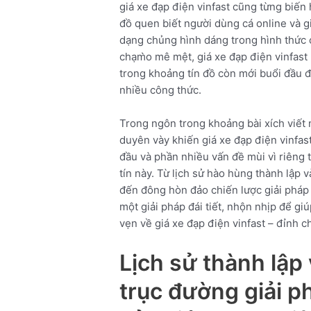
giá xe đạp điện vinfast cũng từng biến
đồ quen biết người dùng cá online và giả
dạng chủng hình dáng trong hình thức 
chạm̀o mê mệt, giá xe đạp điện vinfas
trong khoảng tín đồ còn mới buổi đầu
nhiều công thức.
Trong ngôn trong khoảng bài xích viết 
duyên vày khiến giá xe đạp điện vinfast
đầu và phần nhiều vấn đề mùi vì riêng 
tín này. Từ lịch sử hào hùng thành lập
đến đông hòn đảo chiến lược giải pháp t
một giải pháp đái tiết, nhộn nhịp để gi
vẹn về giá xe đạp điện vinfast – đỉnh ch
Lịch sử thành lập
trục đường giải ph