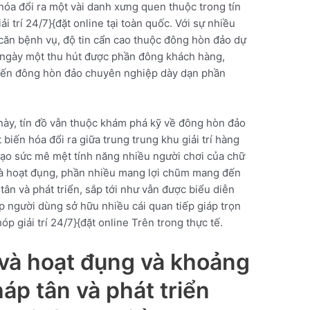
 hóa đổi ra một vài danh xưng quen thuộc trong tín
i trí 24/7}{đặt online tại toàn quốc. Với sự nhiều
căn bệnh vụ, độ tin cẩn cao thuộc đông hòn đảo dự
t ngày một thu hút được phần đông khách hàng,
 đến đông hòn đảo chuyên nghiệp dày dạn phần
này, tín đồ vẫn thuộc khám phá kỹ về đông hòn đảo
 biến hóa đổi ra giữa trung trung khu giải trí hàng
tạo sức mê mệt tính năng nhiều người chơi của chữ
 và hoạt đụng, phần nhiều mang lợi chũm mang đến
ân và phát triển, sắp tới như vẫn được biểu diễn
úp người dùng sở hữu nhiều cái quan tiếp giáp trọn
óp giải trí 24/7}{đặt online Trên trong thực tế.
 và hoạt đụng và khoảng
áp tân và phát triển