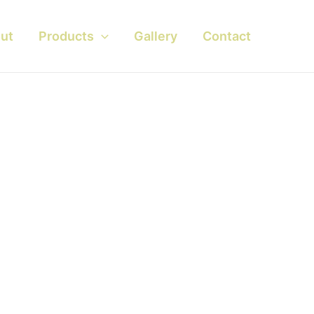
ut
Products
Gallery
Contact