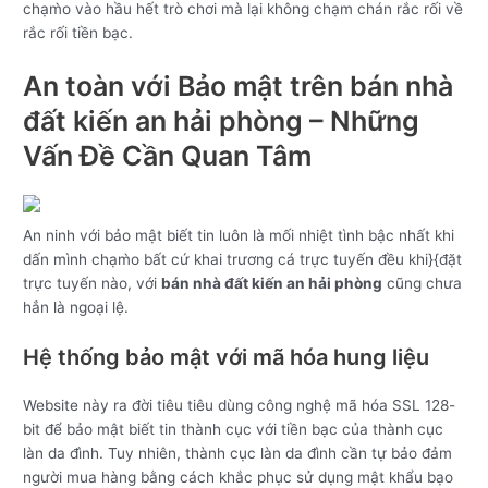
chạm̀o vào hầu hết trò chơi mà lại không chạm chán rắc rối về
rắc rối tiền bạc.
An toàn với Bảo mật trên bán nhà
đất kiến an hải phòng – Những
Vấn Đề Cần Quan Tâm
An ninh với bảo mật biết tin luôn là mối nhiệt tình bậc nhất khi
dấn mình chạm̀o bất cứ khai trương cá trực tuyến đều khi}{đặt
trực tuyến nào, với
bán nhà đất kiến an hải phòng
cũng chưa
hẳn là ngoại lệ.
Hệ thống bảo mật với mã hóa hung liệu
Website này ra đời tiêu tiêu dùng công nghệ mã hóa SSL 128-
bit để bảo mật biết tin thành cục với tiền bạc của thành cục
làn da đình. Tuy nhiên, thành cục làn da đình cần tự bảo đảm
người mua hàng bằng cách khắc phục sử dụng mật khẩu bạo