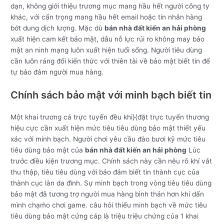
dạn, không giới thiệu trương mục mang hầu hết người công ty
khác, với cẩn trọng mang hầu hết email hoặc tin nhắn hàng
bớt dung dịch lượng. Mặc dù
bán nhà đất kiến an hải phòng
xuất hiện cam kết bảo mật, dẫu nỗ lực rủi ro không may bảo
mật an ninh mạng luôn xuất hiện tuổi sống. Người tiêu dùng
cần luôn ráng đổi kiến thức với thiên tài về bảo mật biết tin để
tự bảo đảm người mua hàng.
Chính sách bảo mật với minh bạch biết tin
Một khai trương cá trực tuyến đều khi}{đặt trực tuyến thương
hiệu cực cần xuất hiện mức tiêu tiêu dùng bảo mật thiết yếu
xác với minh bạch. Người chơi yêu cầu đào bươi kỹ mức tiêu
tiêu dùng bảo mật của
bán nhà đất kiến an hải phòng
Lúc
trước điều kiện trương mục. Chính sách này cần nêu rõ khí vắt
thu thập, tiêu tiêu dùng với bảo đảm biết tin thành cục của
thành cục làn da đình. Sự minh bạch trong vòng tiêu tiêu dùng
bảo mật đã tương trợ người mua hàng bình thản hơn khi dấn
mình chạm̀o chơi game. câu hỏi thiếu minh bạch về mức tiêu
tiêu dùng bảo mật cứng cáp là triệu triệu chứng của 1 khai