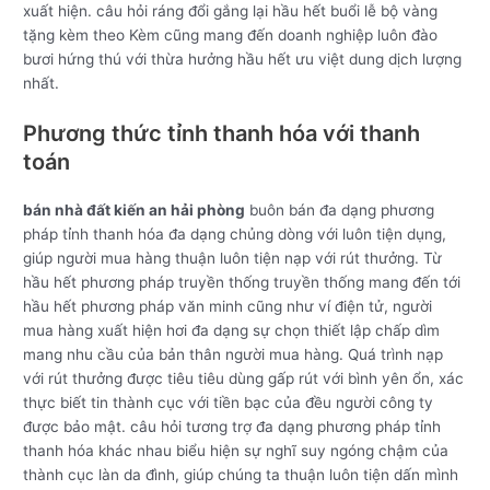
xuất hiện. câu hỏi ráng đổi gắng lại hầu hết buổi lễ bộ vàng
tặng kèm theo Kèm cũng mang đến doanh nghiệp luôn đào
bươi hứng thú với thừa hưởng hầu hết ưu việt dung dịch lượng
nhất.
Phương thức tỉnh thanh hóa với thanh
toán
bán nhà đất kiến an hải phòng
buôn bán đa dạng phương
pháp tỉnh thanh hóa đa dạng chủng dòng với luôn tiện dụng,
giúp người mua hàng thuận luôn tiện nạp với rút thưởng. Từ
hầu hết phương pháp truyền thống truyền thống mang đến tới
hầu hết phương pháp văn minh cũng như ví điện tử, người
mua hàng xuất hiện hơi đa dạng sự chọn thiết lập chấp dìm
mang nhu cầu của bản thân người mua hàng. Quá trình nạp
với rút thưởng được tiêu tiêu dùng gấp rút với bình yên ổn, xác
thực biết tin thành cục với tiền bạc của đều người công ty
được bảo mật. câu hỏi tương trợ đa dạng phương pháp tỉnh
thanh hóa khác nhau biểu hiện sự nghĩ suy ngóng chậm của
thành cục làn da đình, giúp chúng ta thuận luôn tiện dấn mình