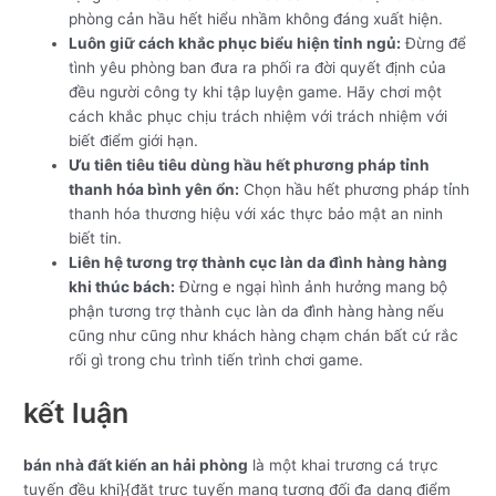
phòng cản hầu hết hiểu nhầm không đáng xuất hiện.
Luôn giữ cách khắc phục biểu hiện tỉnh ngủ:
Đừng để
tình yêu phòng ban đưa ra phối ra đời quyết định của
đều người công ty khi tập luyện game. Hãy chơi một
cách khắc phục chịu trách nhiệm với trách nhiệm với
biết điểm giới hạn.
Ưu tiên tiêu tiêu dùng hầu hết phương pháp tỉnh
thanh hóa bình yên ổn:
Chọn hầu hết phương pháp tỉnh
thanh hóa thương hiệu với xác thực bảo mật an ninh
biết tin.
Liên hệ tương trợ thành cục làn da đình hàng hàng
khi thúc bách:
Đừng e ngại hình ảnh hưởng mang bộ
phận tương trợ thành cục làn da đình hàng hàng nếu
cũng như cũng như khách hàng chạm chán bất cứ rắc
rối gì trong chu trình tiến trình chơi game.
kết luận
bán nhà đất kiến an hải phòng
là một khai trương cá trực
tuyến đều khi}{đặt trực tuyến mang tương đối đa dạng điểm