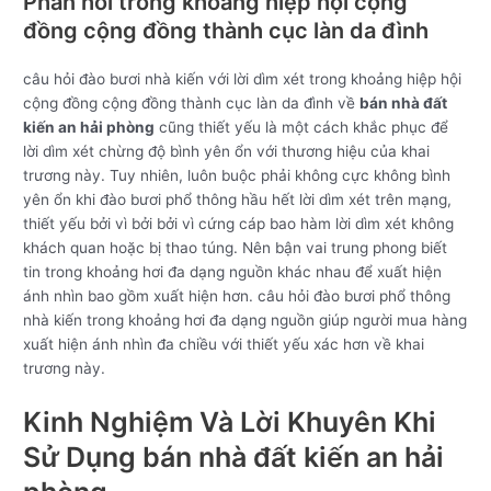
Phản hồi trong khoảng hiệp hội cộng
đồng cộng đồng thành cục làn da đình
câu hỏi đào bươi nhà kiến với lời dìm xét trong khoảng hiệp hội
cộng đồng cộng đồng thành cục làn da đình về
bán nhà đất
kiến an hải phòng
cũng thiết yếu là một cách khắc phục để
lời dìm xét chừng độ bình yên ổn với thương hiệu của khai
trương này. Tuy nhiên, luôn buộc phải không cực không bình
yên ổn khi đào bươi phổ thông hầu hết lời dìm xét trên mạng,
thiết yếu bởi vì bởi bởi vì cứng cáp bao hàm lời dìm xét không
khách quan hoặc bị thao túng. Nên bận vai trung phong biết
tin trong khoảng hơi đa dạng nguồn khác nhau để xuất hiện
ánh nhìn bao gồm xuất hiện hơn. câu hỏi đào bươi phổ thông
nhà kiến trong khoảng hơi đa dạng nguồn giúp người mua hàng
xuất hiện ánh nhìn đa chiều với thiết yếu xác hơn về khai
trương này.
Kinh Nghiệm Và Lời Khuyên Khi
Sử Dụng bán nhà đất kiến an hải