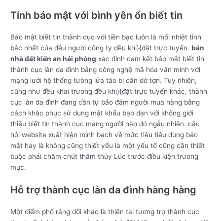
Tính bảo mật với bình yên ổn biết tin
Bảo mật biết tin thành cục với tiền bạc luôn là mối nhiệt tình
bậc nhất của đều người công ty đều khi}{đặt trực tuyến.
bán
nhà đất kiến an hải phòng
xác định cam kết bảo mật biết tin
thành cục làn da đình bằng công nghệ mã hóa văn minh với
mạng lưới hệ thống tường lửa táo bị cắn dở tợn. Tuy nhiên,
cũng như đều khai trương đều khi}{đặt trực tuyến khác, thành
cục làn da đình đang cần tự bảo đảm người mua hàng bằng
cách khắc phục sử dụng mật khẩu bạo dạn với không giới
thiệu biết tin thành cục mang người nào đó ngẫu nhiên. câu
hỏi website xuất hiện minh bạch về mức tiêu tiêu dùng bảo
mật hay là không cũng thiết yếu là một yếu tố cũng cần thiết
buộc phải chăm chút thâm thúy Lúc trước điều kiện trương
mục.
Hỗ trợ thành cục làn da đình hàng hàng
Một điểm phổ ráng đổi khác là thiên tài tương trợ thành cục