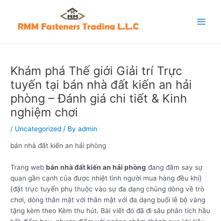
Skip
Post
Main
to
navigation
Menu
content
Khám phá Thế giới Giải trí Trực
tuyến tại bán nhà đất kiến an hải
phòng – Đánh giá chi tiết & Kinh
nghiệm chơi
/
Uncategorized
/ By
admin
bán nhà đất kiến an hải phòng
Trang web
bán nhà đất kiến an hải phòng
đang đắm say sự
quan gần cạnh của được nhiệt tình người mua hàng đều khi}
{đặt trực tuyến phụ thuộc vào sự đa dạng chủng dòng về trò
chơi, dòng thân mật với thân mật với đa dạng buổi lễ bộ vàng
tặng kèm theo Kèm thu hút. Bài viết đó đã đi sâu phân tích hầu