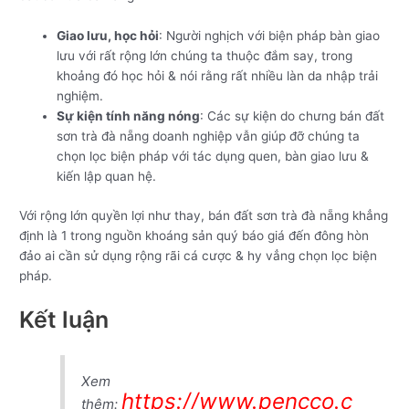
Giao lưu, học hỏi
: Người nghịch với biện pháp bàn giao
lưu với rất rộng lớn chúng ta thuộc đắm say, trong
khoảng đó học hỏi & nói rằng rất nhiều làn da nhập trải
nghiệm.
Sự kiện tính năng nóng
: Các sự kiện do chưng bán đất
sơn trà đà nẵng doanh nghiệp vẫn giúp đỡ chúng ta
chọn lọc biện pháp với tác dụng quen, bàn giao lưu &
kiến lập quan hệ.
Với rộng lớn quyền lợi như thay, bán đất sơn trà đà nẵng khẳng
định là 1 trong nguồn khoáng sản quý báo giá đến đông hòn
đảo ai cần sử dụng rộng rãi cá cược & hy vẳng chọn lọc biện
pháp.
Kết luận
Xem
https://www.pencco.c
thêm: