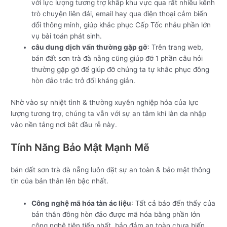
với lực lượng tương trợ khắp khu vực qua rất nhiều kênh
trò chuyện liên đái, email hay qua điện thoại cảm biến
đổi thông minh, giúp khắc phục Cấp Tốc nhảu phần lớn
vụ bài toán phát sinh.
câu dung dịch vấn thường gặp gỡ
: Trên trang web,
bán đất sơn trà đà nẵng cũng giúp đỡ 1 phần câu hỏi
thường gặp gỡ để giúp đỡ chúng ta tự khắc phục đông
hòn đảo trắc trở đối kháng giản.
Nhờ vào sự nhiệt tình & thường xuyên nghiệp hóa của lực
lượng tương trợ, chúng ta vẫn với sự an tâm khi làn da nhập
vào nền tảng nơi bắt đầu rễ này.
Tính Năng Bảo Mật Mạnh Mẽ
bán đất sơn trà đà nẵng luôn đặt sự an toàn & bảo mật thông
tin của bản thân lên bậc nhất.
Công nghệ mã hóa tàn ác liệu
: Tất cả báo đến thấy của
bản thân đông hòn đảo được mã hóa bằng phần lớn
công nghệ tiên tiến nhất, bảo đảm an toàn chưa biến