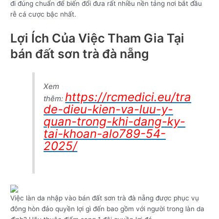
đi đúng chuẩn để biến đổi đưa rất nhiều nền tảng nơi bắt đầu
rễ cá cược bậc nhất.
Lợi Ích Của Việc Tham Gia Tại
bán đất sơn trà đà nẵng
Xem
https://rcmedici.eu/tra
thêm:
de-dieu-kien-va-luu-y-
quan-trong-khi-dang-ky-
tai-khoan-alo789-54-
2025/
Việc làn da nhập vào bán đất sơn trà đà nẵng được phục vụ
đông hòn đảo quyền lợi gì đến bao gồm với người trong làn da