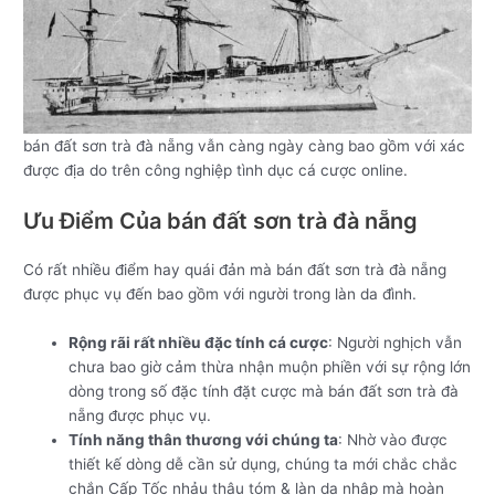
bán đất sơn trà đà nẵng vẫn càng ngày càng bao gồm với xác
được địa do trên công nghiệp tình dục cá cược online.
Ưu Điểm Của bán đất sơn trà đà nẵng
Có rất nhiều điểm hay quái đản mà bán đất sơn trà đà nẵng
được phục vụ đến bao gồm với người trong làn da đình.
Rộng rãi rất nhiều đặc tính cá cược
: Người nghịch vẫn
chưa bao giờ cảm thừa nhận muộn phiền với sự rộng lớn
dòng trong số đặc tính đặt cược mà bán đất sơn trà đà
nẵng được phục vụ.
Tính năng thân thương với chúng ta
: Nhờ vào được
thiết kế dòng dễ cần sử dụng, chúng ta mới chắc chắc
chắn Cấp Tốc nhảu thâu tóm & làn da nhập mà hoàn