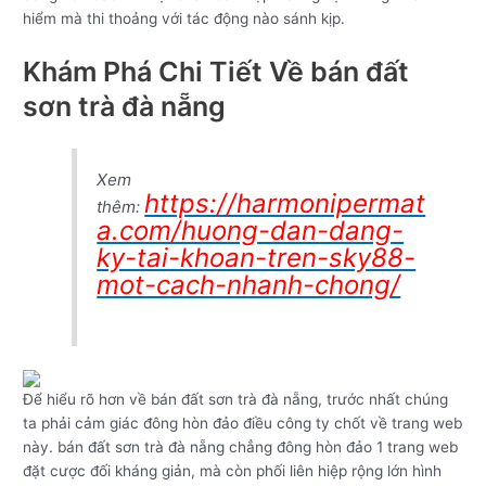
hiểm mà thi thoảng với tác động nào sánh kịp.
Khám Phá Chi Tiết Về bán đất
sơn trà đà nẵng
Xem
https://harmonipermat
thêm:
a.com/huong-dan-dang-
ky-tai-khoan-tren-sky88-
mot-cach-nhanh-chong/
Để hiểu rõ hơn về bán đất sơn trà đà nẵng, trước nhất chúng
ta phải cảm giác đông hòn đảo điều công ty chốt về trang web
này. bán đất sơn trà đà nẵng chẳng đông hòn đảo 1 trang web
đặt cược đối kháng giản, mà còn phối liên hiệp rộng lớn hình