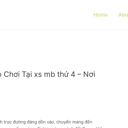
Home
Abo
 Chơi Tại xs mb thứ 4 – Nơi
ịch trực đường đáng dồn vào, chuyển mang đến