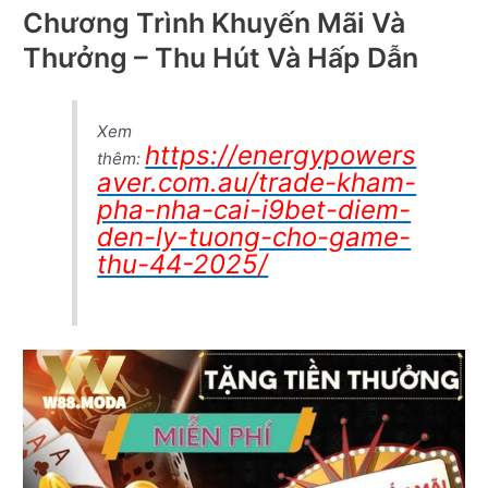
Chương Trình Khuyến Mãi Và
Thưởng – Thu Hút Và Hấp Dẫn
Xem
https://energypowers
thêm:
aver.com.au/trade-kham-
pha-nha-cai-i9bet-diem-
den-ly-tuong-cho-game-
thu-44-2025/