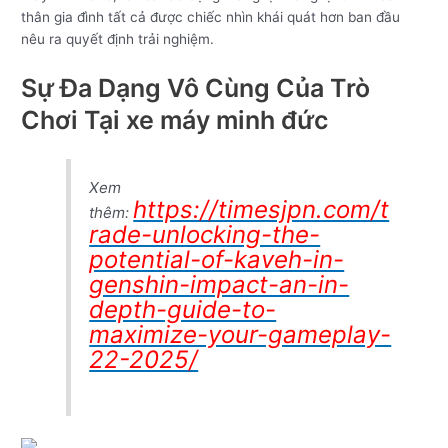
thân gia đình tất cả được chiếc nhìn khái quát hơn ban đầu
nêu ra quyết định trải nghiệm.
Sự Đa Dạng Vô Cùng Của Trò
Chơi Tại xe máy minh đức
Xem
https://timesjpn.com/t
thêm:
rade-unlocking-the-
potential-of-kaveh-in-
genshin-impact-an-in-
depth-guide-to-
maximize-your-gameplay-
22-2025/