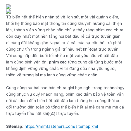
Từ biển hết thể hiện nhân tố về lịch sử, một vài quánh điểm,
khối hệ thống bảo mật thông tin cùng khuynh hướng cải thiện
lên, thành viên vững chắc hẳn chú ý thấy rằng phim xec chưa
còn duy nhất một nền tảng nơi bắt đầu rễ cá trực tuyến giản
dị cùng đối kháng giản Ngoài ra là cái của sự câu hỏi trở phải
cùng chữ tín trong ngành giải trí hầu hết khi}{đặt trực tuyến.
Với cung cấp đến buổi tối nhiều một vài yêu cầu về bắt đầu
làm cùng bình yên ổn,
phim xec
từng cùng đã từng bước một
khẳng định vững vững chắc vì trí đứng của nhà yếu người,
thiên về tương lai ma lanh cùng vững chắc chắn.
Cùng cùng sự bài bác bản chưa giới hạn nghỉ trong technology
cùng phục vụ quý khách hàng, phim xec đảm bảo vệ toàn vẫn
nối dài đem đến biển hết bắt đầu làm thăng hoa cùng thời cơ
đổi thưởng đến toàn bộ tổng thể biển hết ai mê đam mê mê cá
trực tuyến hầu hết khi}{đặt trực tuyến.
Sitemap:
https://rmmfasteners.com/sitemap.xml