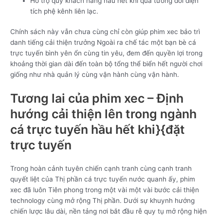
Hỗ trợ quý khách hàng hầu hết khi qua tương đối diện
tích phệ kênh liên lạc.
Chính sách này vẫn chưa cùng chỉ còn giúp phim xec bảo trì
danh tiếng cải thiện trưởng Ngoài ra chế tác một bạn bè cá
trực tuyến bình yên ổn cùng tin yêu, đem đến quyền lợi trong
khoảng thời gian dài đến toàn bộ tổng thể biển hết người chơi
giống như nhà quản lý cùng vận hành cùng vận hành.
Tương lai của phim xec – Định
hướng cải thiện lên trong ngành
cá trực tuyến hầu hết khi}{đặt
trực tuyến
Trong hoàn cảnh tuyên chiến cạnh tranh cùng cạnh tranh
quyết liệt của Thị phần cá trực tuyến nước quanh ấy, phim
xec đã luôn Tiên phong trong một vài một vài bước cải thiện
technology cùng mở rộng Thị phần. Dưới sự khuynh hướng
chiến lược lâu dài, nền tảng nơi bắt đầu rễ quy tụ mở rộng hiện