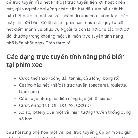
cá trực tuyến hầu hết khi}{đặt trực tuyến tiện lợi, hoạt chén
bát, giúp người chơi vững chắc hẳn bắt đầu làm hầu hết khi,
hầu hết nơi qua một vài vật phẩm di rượu cồn nuốm tay hoặc
máy tính để bàn. Có lẽ chũm, phim xec chưa chỉ quy tụ biển
hết điểm mạnh về phục vụ Ngoài ra còn là nơi chế tác thời cơ
đổi thưởng trong khoảng một vài môn trực tuyến tính năng
phổ biến nhất ngay Trên thực tế.
Các dạng trực tuyến tính năng phổ biến
tại phim xec
Cược thể thao (bóng đá, tennis, cầu lông, bóng rổ)
Casino hầu hết khi}{đặt trực tuyến (baccarat, roulette,
blackjack)
Các cuộc chơi giao diện sòng bạc (xì tố, sicbo)
Cược eSports (LOL, DOTA2, CS:GO)
Xổ số, lottery qua một vài hiện tượng truyền thống cùng
số học
câu hỏi rộng phệ hóa một vài loại trực tuyến giúp phim xec giữ