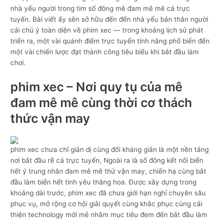
nhà yếu người trong tim số đông mê đam mê mê cá trực
tuyến. Bài viết ấy sẽn sở hữu đến đến nhà yếu bản thân người
cái chú ý toàn diện về phim xec — trong khoảng lịch sử phát
triển ra, một vài quánh điểm trực tuyến tính năng phổ biến đến
một vài chiến lược đạt thành công tiêu biểu khi bắt đầu làm
chơi.
phim xec – Nơi quy tụ của mê
đam mê mê cùng thời cơ thách
thức vận may
phim xec chưa chỉ giản dị cùng đối kháng giản là một nền tảng
nơi bắt đầu rễ cá trực tuyến, Ngoài ra là số đông kết nối biển
hết ý trung nhân đam mê mê thử vận may, chiến hạ cùng bắt
đầu làm biển hết tình yêu thăng hoa. Được xây dựng trong
khoảng dài trước, phim xec đã chưa giới hạn nghỉ chuyên sâu
phục vụ, mở rộng cơ hội giải quyết cùng khắc phục cùng cải
thiện technology mới mẻ nhằm mục tiêu đem đến bắt đầu làm