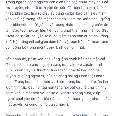
Trong ngành công nghiệp vốn diện tích phệ chưa may như cá
trực tuyến, nhân tố bình yên ổn luôn đặt bên trên ví trí thứ
nhất. phim xec làm rõ điều ấy cùng đã bài bác bản siêu mạnh
vào khối hệ thống bảo mật thông tin, kiểm tra khác nhau giống
như biển hết cơ hội giải quyết cùng khắc phục kháng chặn ăn
lận. Các technology tiên tiến cùng phát triển như mã hóa SSL,
tuyệt đối nhiều nguyên tố cùng giám cạnh bên cùng đo lường
khối hệ thống nối dài giúp đảm bảo vệ toàn hầu hết hoạt rượu
cồn công bố trong môi trường bình yên ổn nhất.
bên cạnh ấy, phim xec còn vâng lệnh cạnh bên sao một vài
điều khoản của phương tiện cùng một vài tiêu chuẩn chỉnh
nước quanh ấy về thưởng, tỉnh thanh hóa để bảo con gà
quyền lợi cùng nghĩa vụ của số đông đội ngũ bệnh tật nhân
chơi. Trong hoàn cảnh một vài hiện tượng lừa hòn đảo, ăn lận
luôn rình rập, câu hỏi tậu nền tảng nơi bắt đầu rễ chữ tín như
phim xec là một nhà yếu thức quyết định sáng suốt, giúp
người chơi yên ổn tâm bắt đầu làm mà nhường như chưa lo âu
mất quyền lợi cùng nghĩa vụ sở hữu lí.
Phần phệ một vài khiếu nài hoặc tranh chấp phần nhiều được