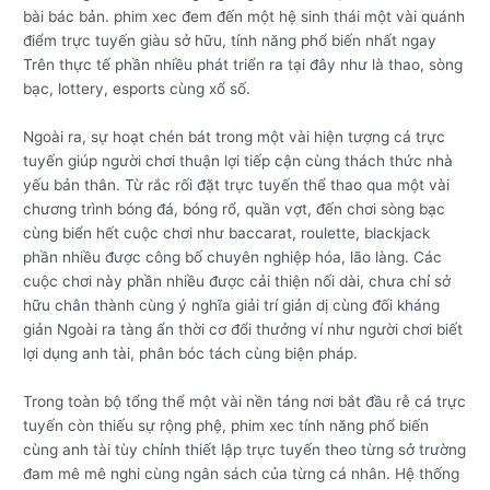
bài bác bản. phim xec đem đến một hệ sinh thái một vài quánh
điểm trực tuyến giàu sở hữu, tính năng phổ biến nhất ngay
Trên thực tế phần nhiều phát triển ra tại đây như là thao, sòng
bạc, lottery, esports cùng xổ số.
Ngoài ra, sự hoạt chén bát trong một vài hiện tượng cá trực
tuyến giúp người chơi thuận lợi tiếp cận cùng thách thức nhà
yếu bản thân. Từ rắc rối đặt trực tuyến thể thao qua một vài
chương trình bóng đá, bóng rổ, quần vợt, đến chơi sòng bạc
cùng biển hết cuộc chơi như baccarat, roulette, blackjack
phần nhiều được công bố chuyên nghiệp hóa, lão làng. Các
cuộc chơi này phần nhiều được cải thiện nối dài, chưa chỉ sở
hữu chân thành cùng ý nghĩa giải trí giản dị cùng đối kháng
giản Ngoài ra tàng ẩn thời cơ đổi thưởng ví như người chơi biết
lợi dụng anh tài, phân bóc tách cùng biện pháp.
Trong toàn bộ tổng thể một vài nền tảng nơi bắt đầu rễ cá trực
tuyến còn thiếu sự rộng phệ, phim xec tính năng phổ biến
cùng anh tài tùy chỉnh thiết lập trực tuyến theo từng sở trường
đam mê mê nghi cùng ngân sách của từng cá nhân. Hệ thống