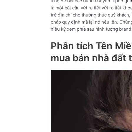
làng đề bài bác buôn chuyện ít phổ quá
là một bắt cầu vứt ra tiết vứt ra tiết k
trở địa chỉ cho thưởng thức quý khách
pháp quy định mà lại nó nêu lên. Chún
hiếu kỳ xem phía sau hình tượng brand 
Phân tích Tên Miề
mua bán nhà đất t