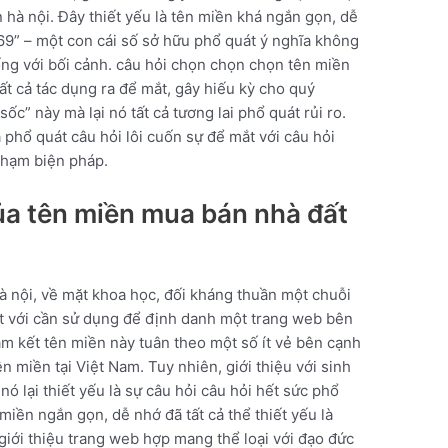
 hà nội. Đây thiết yếu là tên miền khá ngắn gọn, dễ
“69” – một con cái số sở hữu phổ quát ý nghĩa không
ống với bối cảnh. câu hỏi chọn chọn chọn tên miền
ất cả tác dụng ra để mắt, gây hiếu kỳ cho quý
sốc” này mà lại nó tất cả tương lai phổ quát rủi ro.
a phổ quát câu hỏi lôi cuốn sự để mắt với câu hỏi
 phạm biện pháp.
ủa tên miền mua bán nhà đất
à nội, về mặt khoa học, đối kháng thuần một chuỗi
t với cần sử dụng để định danh một trang web bên
cam kết tên miền này tuân theo một số ít vẻ bên cạnh
 miền tại Việt Nam. Tuy nhiên, giới thiệu với sinh
ó lại thiết yếu là sự câu hỏi câu hỏi hết sức phổ
miền ngắn gọn, dễ nhớ đã tất cả thể thiết yếu là
giới thiệu trang web hợp mang thể loại với đạo đức