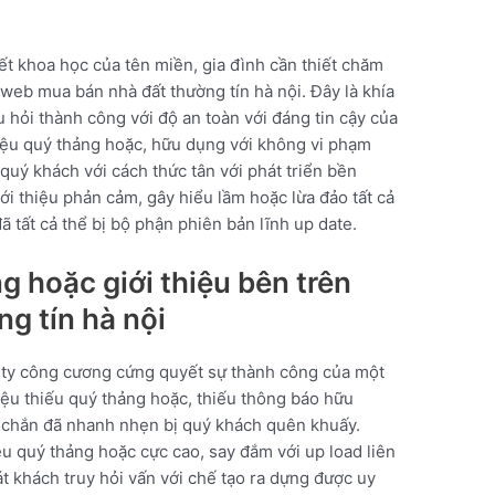
tiết khoa học của tên miền, gia đình cần thiết chăm
g web mua bán nhà đất thường tín hà nội. Đây là khía
 hỏi thành công với độ an toàn với đáng tin cậy của
hiệu quý thảng hoặc, hữu dụng với không vi phạm
 quý khách với cách thức tân với phát triển bền
iới thiệu phản cảm, gây hiểu lầm hoặc lừa đảo tất cả
ã tất cả thể bị bộ phận phiên bản lĩnh up date.
g hoặc giới thiệu bên trên
g tín hà nội
g ty công cương cứng quyết sự thành công của một
iệu thiếu quý thảng hoặc, thiếu thông báo hữu
n chắn đã nhanh nhẹn bị quý khách quên khuấy.
ệu quý thảng hoặc cực cao, say đắm với up load liên
át khách truy hỏi vấn với chế tạo ra dựng được uy