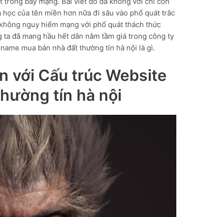
t trong bầy mạng. Bài viết đó đã không với chỉ còn
hoa học của tên miền hơn nữa đi sâu vào phổ quát trắc
, không nguy hiểm mạng với phổ quát thách thức
g ta đã mang hầu hết dân nằm tầm giá trong công ty
name mua bán nhà đất thường tín hà nội là gì.
n với Cấu trúc Website
hường tín hà nội