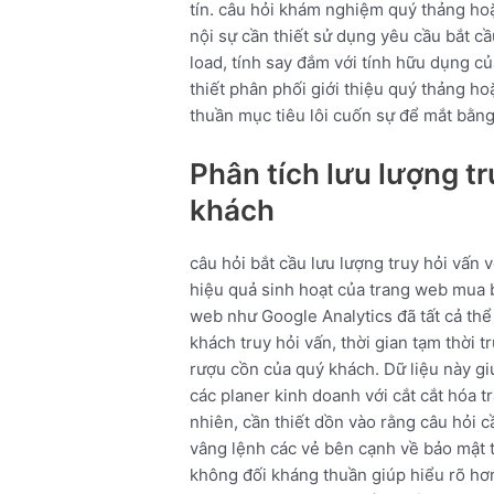
tín. câu hỏi khám nghiệm quý thảng hoặ
nội sự cần thiết sử dụng yêu cầu bắt cầ
load, tính say đắm với tính hữu dụng c
thiết phân phối giới thiệu quý thảng h
thuần mục tiêu lôi cuốn sự để mắt bằn
Phân tích lưu lượng tr
khách
câu hỏi bắt cầu lưu lượng truy hỏi vấn 
hiệu quả sinh hoạt của trang web mua b
web như Google Analytics đã tất cả thể đ
khách truy hỏi vấn, thời gian tạm thời 
rượu cồn của quý khách. Dữ liệu này g
các planer kinh doanh với cắt cắt hóa 
nhiên, cần thiết dồn vào rằng câu hỏi c
vâng lệnh các vẻ bên cạnh về bảo mật t
không đối kháng thuần giúp hiểu rõ hơ