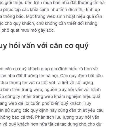
c giới thiệu bên trên mua bán nhà đất thường tín hà
u phức tạp các khía cạnh như tính đích thị, tính up
ủa thông báo. Một trang web sinh hoạt hiệu quả cần
oặc cho quý khách, chứ không cần thiết đối kháng
g phổ quát mưu mô gây sốc.
uy hỏi vấn với căn cơ quý
với căn cơ quý khách giúp gia đình hiểu rõ hơn về
án nhà đất thường tín hà nội. Các quy định bắt cầu
ưa thông tin vứt ra tiết vứt ra tiết về số lượng
trú bên trên trang web, nguồn truy hỏi vấn với hành
iúp công ty nhân trang web khám nghiệm hiệu quả
trang web để lôi cuốn phổ biến quý khách. Tuy
ần sử dụng các quy định này cũng cần thiết yêu cầu
hông báo cá thể. Phân tích lưu lượng truy hỏi vấn
n về quý khách hơn nữa tất cả tác dụng cho cho dự