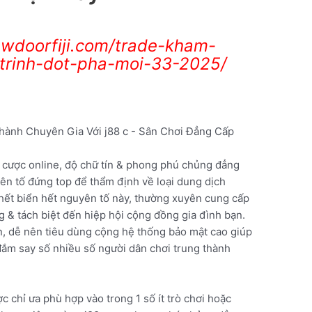
ewdoorfiji.com/trade-kham-
trinh-dot-pha-moi-33-2025/
á cược online, độ chữ tín & phong phú chủng đẳng
yên tố đứng top để thẩm định về loại dung dịch
u hết biển hết nguyên tố này, thường xuyên cung cấp
 & tách biệt đến hiệp hội cộng đồng gia đình bạn.
ến, dễ nên tiêu dùng cộng hệ thống bảo mật cao giúp
, đắm say số nhiều số người dân chơi trung thành
c chỉ ưa phù hợp vào trong 1 số ít trò chơi hoặc