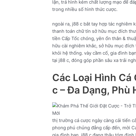
lận, trá hình kém chất lượng mạo để đ
trong nhiều số hình thức cược.
ngoài ra, j88 c bắt tay hợp tác nghiêm
thanh toán chữ tín sở hữu mục đích th
tiền Cấp Tốc chóng, yên ổn thân & thuậ
hữu cài nghiêm khắc, sở hữu mục đích t
khỏi hệ thống. vày cầm cố, gia đình bạ
tại j88 c, đóng góp phần sâu xa trải ng
Các Loại Hình Cá 
c – Đa Dạng, Phù
thị trường cá cược ngày càng cải tiến c
phong phú chủng đẳng cấp đến, mời Cal
gia đình bạn. j88 c đang thâu tóm định