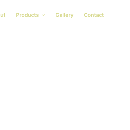
ut
Products
Gallery
Contact