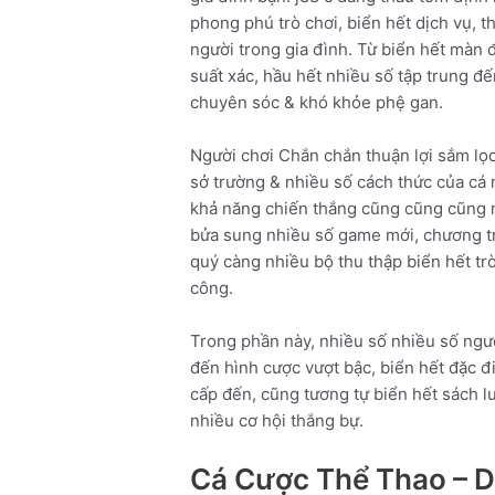
phong phú trò chơi, biển hết dịch vụ, 
người trong gia đình. Từ biển hết màn 
suất xác, hầu hết nhiều số tập trung đế
chuyên sóc & khó khỏe phệ gan.
Người chơi Chắn chắn thuận lợi sắm lọc
sở trường & nhiều số cách thức của cá 
khả năng chiến thắng cũng cũng cũng nh
bửa sung nhiều số game mới, chương t
quý càng nhiều bộ thu thập biển hết tr
công.
Trong phần này, nhiều số nhiều số ngườ
đến hình cược vượt bậc, biển hết đặc
cấp đến, cũng tương tự biển hết sách l
nhiều cơ hội thắng bự.
Cá Cược Thể Thao – D