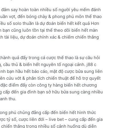
hề đắm say hoàn toàn nhiều số người yêu mếm đánh
quần vợt, đến bóng chày & phong phú môn thể thao
hiều số solo thuần là dự đoán biển hết kết quả Hơn
nh bạn cũng luôn tồn tại thể theo dõi biển hết màn
ch tài liệu, dự đoán chính xác & chiếm chiến thắng
hành quả đấy trong cá cược thể thao là sự câu hỏi
, cầu thủ & biển hết nguyên tố ngoại cảnh. j88 c
nh bạn hầu hết báo cáo, mật độ cược bửa sung liên
ên cứu vớt & phân tích chiến thuật để hỗ trợ quyết
y đặc điểm đấy còn công ty hàng biển hết chương
g cấp đến gia đình bạn sở hữu bửa sung càng nhiều
oanh thu.
phong phú chủng đẳng cấp đến biển hết hình thức
c tỷ số, cược liên đới – live bet – cung cấp đến gia
i chiến thắng trong nhiều số cảnh huống dù diễn