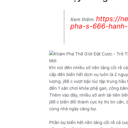
https://n
Xem thêm:
pha-s-666-hanh-
Khi nói đến nhiều số nền tảng cỗi rễ c
cấp đến biển hết dịch vụ luôn là 2 ngu
lượng. j88 c vượt bậc lúc tập trung hầ
đến 1 sân chơi khỏe phệ gan, công bằng
Thêm vào đây, nhiều số anh tài tiên ti
j88 c biến đổi thành cực kỳ thị tin cẩn
cùng nhà ngày càng bự.
Phần bự biển hết nền tảng cỗi rễ cá cượ