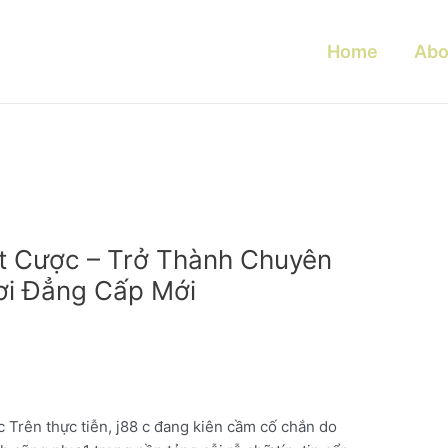
Home
Abo
t Cược – Trở Thành Chuyên
hơi Đẳng Cấp Mới
 Trên thực tiễn, j88 c đang kiên cầm cố chắn do