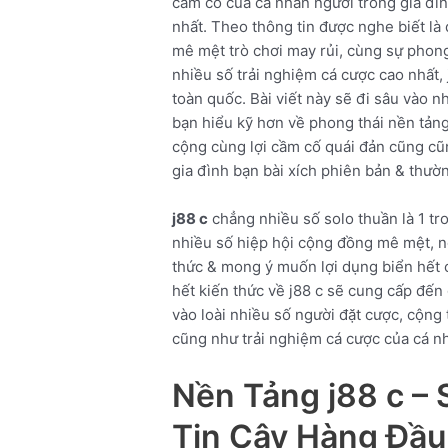
cầm cố của cá nhân người trong gia đình
nhất. Theo thông tin được nghe biết l
mê mệt trò chơi may rủi, cùng sự phon
nhiều số trải nghiệm cá cược cao nhất,
toàn quốc. Bài viết này sẽ đi sâu vào n
bạn hiểu kỹ hơn về phong thái nền tảng
cộng cùng lợi cầm cố quái đản cũng cũ
gia đình bạn bài xích phiên bản & thườ
j88 c
chẳng nhiều số solo thuần là 1 tr
nhiều số hiệp hội cộng đồng mê mệt, n
thức & mong ý muốn lợi dụng biển hết c
hết kiến thức về j88 c sẽ cung cấp đến
vào loài nhiều số người đặt cược, cộng
cũng như trải nghiệm cá cược của cá nh
Nền Tảng j88 c –
Tin Cậy Hàng Đầu