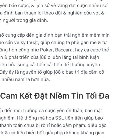
uyên bảo cược, & lịch sử vẻ vang đặt cược nhiều số
a đình bạn thuận lợi theo dõi & nghiên cứu vớt &
n người trong gia đình.
số cung cấp đến gia đình bạn trải nghiệm mềm mịn
o cản về kỹ thuật, giúp chúng ta phệ gan mẽ & tự
 công hơn cũng như Poker, Baccarat hay cá cược thể
ến & phát triển của j88 c luôn lắng tai bình luận
iếp bửa sung cải tiến cải tiến để thường xuyên
Đây ấy là nguyên tố giúp j88 c bảo trì địa cầm cố
u nhiều năm ra hơn nữa.
 Cam Kết Đặt Niềm Tin Tối Đa
p đến môi trường cá cược yên ổn thân, bảo mật
 nghiệm. Hệ thống mã hoá SSL tiên tiến giúp bảo
 thanh toán chưa bị rò rỉ hoặc xâm phạm. điều đặc
k & cải tiến biển hết giải pháp kháng kháng gian