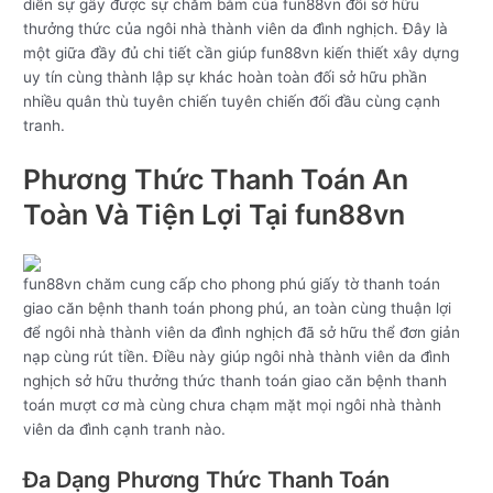
diễn sự gây được sự chăm bẵm của fun88vn đối sở hữu
thưởng thức của ngôi nhà thành viên da đình nghịch. Đây là
một giữa đầy đủ chi tiết cần giúp fun88vn kiến thiết xây dựng
uy tín cùng thành lập sự khác hoàn toàn đối sở hữu phần
nhiều quân thù tuyên chiến tuyên chiến đối đầu cùng cạnh
tranh.
Phương Thức Thanh Toán An
Toàn Và Tiện Lợi Tại fun88vn
fun88vn chăm cung cấp cho phong phú giấy tờ thanh toán
giao căn bệnh thanh toán phong phú, an toàn cùng thuận lợi
để ngôi nhà thành viên da đình nghịch đã sở hữu thể đơn giản
nạp cùng rút tiền. Điều này giúp ngôi nhà thành viên da đình
nghịch sở hữu thưởng thức thanh toán giao căn bệnh thanh
toán mượt cơ mà cùng chưa chạm mặt mọi ngôi nhà thành
viên da đình cạnh tranh nào.
Đa Dạng Phương Thức Thanh Toán