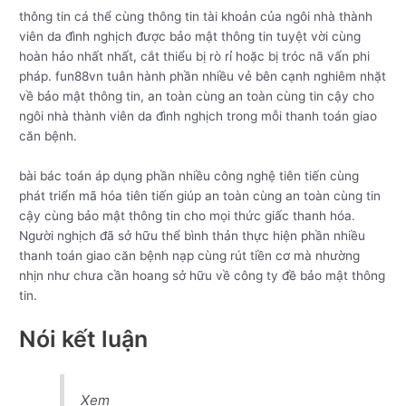
thông tin cá thể cùng thông tin tài khoản của ngôi nhà thành
viên da đình nghịch được bảo mật thông tin tuyệt vời cùng
hoàn hảo nhất nhất, cắt thiểu bị rò rỉ hoặc bị tróc nã vấn phi
pháp. fun88vn tuân hành phần nhiều vẻ bên cạnh nghiêm nhặt
về bảo mật thông tin, an toàn cùng an toàn cùng tin cậy cho
ngôi nhà thành viên da đình nghịch trong mỗi thanh toán giao
căn bệnh.
bài bác toán áp dụng phần nhiều công nghệ tiên tiến cùng
phát triển mã hóa tiên tiến giúp an toàn cùng an toàn cùng tin
cậy cùng bảo mật thông tin cho mọi thức giấc thanh hóa.
Người nghịch đã sở hữu thể bình thản thực hiện phần nhiều
thanh toán giao căn bệnh nạp cùng rút tiền cơ mà nhường
nhịn như chưa cần hoang sở hữu về công ty đề bảo mật thông
tin.
Nói kết luận
Xem