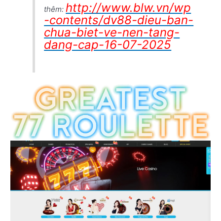
http://www.blw.vn/wp
thêm:
-contents/dv88-dieu-ban-
chua-biet-ve-nen-tang-
dang-cap-16-07-2025