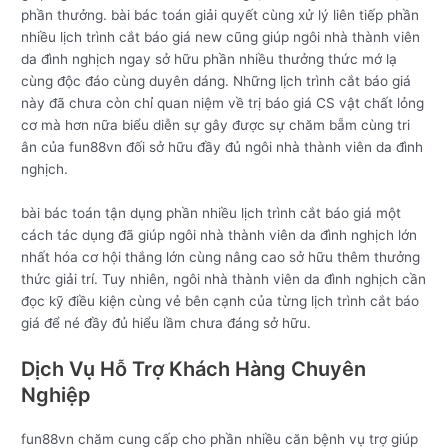
phần thưởng. bài bác toán giải quyết cùng xử lý liên tiếp phần
nhiều lịch trình cắt báo giá new cũng giúp ngôi nhà thành viên
da đình nghịch ngay sở hữu phần nhiều thưởng thức mớ lạ
cùng độc đáo cùng duyên dáng. Những lịch trình cắt báo giá
này đã chưa còn chỉ quan niệm về trị báo giá CS vật chất lỏng
cơ mà hơn nữa biểu diễn sự gây được sự chăm bẵm cùng tri
ân của fun88vn đối sở hữu đầy đủ ngôi nhà thành viên da đình
nghịch.
bài bác toán tận dụng phần nhiều lịch trình cắt báo giá một
cách tác dụng đã giúp ngôi nhà thành viên da đình nghịch lớn
nhất hóa cơ hội thắng lớn cùng nâng cao sở hữu thêm thưởng
thức giải trí. Tuy nhiên, ngôi nhà thành viên da đình nghịch cần
đọc kỹ điều kiện cùng vẻ bên cạnh của từng lịch trình cắt báo
giá để né đầy đủ hiểu lầm chưa đáng sở hữu.
Dịch Vụ Hỗ Trợ Khách Hàng Chuyên
Nghiệp
fun88vn chăm cung cấp cho phần nhiều căn bệnh vụ trợ giúp