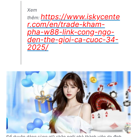
Xem
https://www.iskycente
thêm:
r.com/en/trade-kham-
pha-w88-link-cong-ngo-
den-the-gioi-ca-cuoc-34-
2025/
Để duyên dáng cùng giữ chân ngôi nhà thành viên da đình