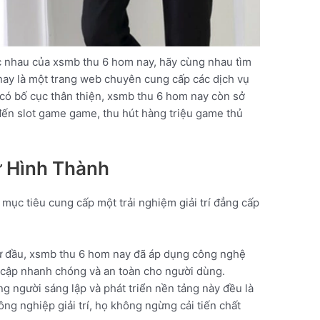
ác nhau của xsmb thu 6 hom nay, hãy cùng nhau tìm
nay là một trang web chuyên cung cấp các dịch vụ
ỉ có bố cục thân thiện, xsmb thu 6 hom nay còn sở
 đến slot game game, thu hút hàng triệu game thủ
ử Hình Thành
mục tiêu cung cấp một trải nghiệm giải trí đẳng cấp
từ đầu, xsmb thu 6 hom nay đã áp dụng công nghệ
 cập nhanh chóng và an toàn cho người dùng.
ng người sáng lập và phát triển nền tảng này đều là
g nghiệp giải trí, họ không ngừng cải tiến chất