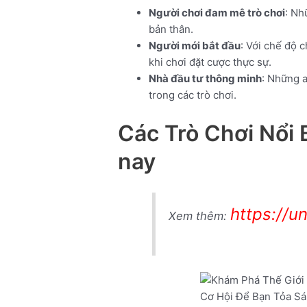
Người chơi đam mê trò chơi
: Nh
bản thân.
Người mới bắt đầu
: Với chế độ 
khi chơi đặt cược thực sự.
Nhà đầu tư thông minh
: Những a
trong các trò chơi.
Các Trò Chơi Nổi 
nay
https://u
Xem thêm: