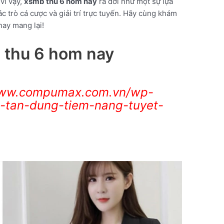
vì vậy,
xsmb thu 6 hom nay
ra đời như một sự lựa
c trò cá cược và giải trí trực tuyến. Hãy cùng khám
nay mang lại!
 thu 6 hom nay
www.compumax.com.vn/wp-
h-tan-dung-tiem-nang-tuyet-