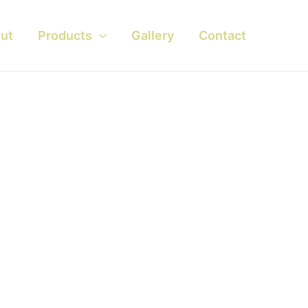
ut
Products
Gallery
Contact