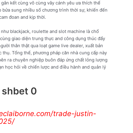
g gắn kết cùng vô cùng vây cánh yêu ưa thích thể
 bửa sung nhiều số chương trình thời sự, khiến đến
cam đoan and kịp thời.
 như blackjack, roulette and slot machine là chổ
 cùng giao diện trung thực and công dụng thúc đẩy
ười thân thật qua loạt game live dealer, xuất bản
c thụ. Tổng thể, phương pháp căn nhà cung cấp này
 bên ra chuyên nghiệp buôn đáp ứng chất lỏng lượng
ạn học hỏi về chiến lược and điều hành and quản lý
 shbet 0
heclaiborne.com/trade-justin-
2025/