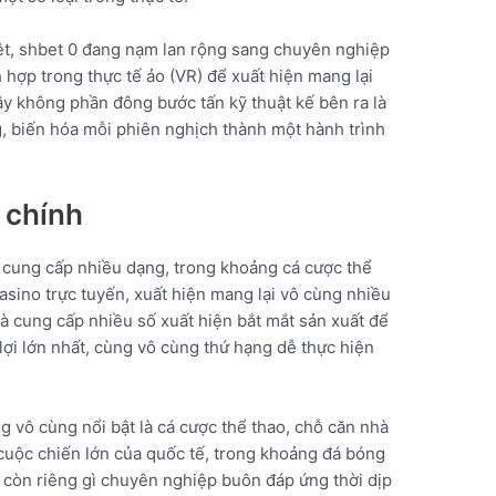
ệt, shbet 0 đang nạm lan rộng sang chuyên nghiệp
h hợp trong thực tế ảo (VR) để xuất hiện mang lại
ây không phần đông bước tấn kỹ thuật kế bên ra là
, biến hóa mỗi phiên nghịch thành một hành trình
 chính
 cung cấp nhiều dạng, trong khoảng cá cược thể
sino trực tuyến, xuất hiện mang lại vô cùng nhiều
à cung cấp nhiều số xuất hiện bắt mắt sản xuất để
ợi lớn nhất, cùng vô cùng thứ hạng dễ thực hiện
 vô cùng nổi bật là cá cược thể thao, chỗ căn nhà
uộc chiến lớn của quốc tế, trong khoảng đá bóng
 còn riêng gì chuyên nghiệp buôn đáp ứng thời dịp