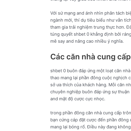
Với sứ mạng and ánh nhìn phân tách bi
ngành mới, thí dụ tiêu biểu như vẫn tíc
tham gia trải nghiệm trung thực hơn. Đ
túng quyết shbet 0 khẳng định bởi ráng
mê say and nâng cao nhiều ý nghĩa.
Các căn nhà cung cấp
shbet 0 buôn đáp ứng một loạt căn nhà
thao mang lại phần đông cuộc nghịch ca
sở ưa thích của khách hàng. Mỗi căn nh
chuyên nghiệp buôn đáp ứng sự thuận l
and mật độ cược cực nhọc.
trong phần đông căn nhà cung cấp trông
bạn cứng cáp đặt cược đến phần đông c
mang lại bóng rổ. Điều này đang không