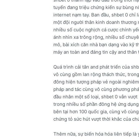
tuyến đang triệu chứng kiến sự bùng nổ
internet nạm tay. Ban đầu, shbet 0 chỉ
một đội người thân kinh doanh thương 
nhiều số cuộc nghịch cá cược chính yế
ánh nhìn xa trông rộng, nhiều số chuyê
mô, bài xích căn nhà bạn dạng vào kỹ th
máy an toàn and đáng tin cậy and thân
Quá trình cải tân and phát triển của s
vô cùng gồm lan rộng thách thức, tron
đông hiện tượng pháp vẻ ngoài nghiêm n
pháp and tác cùng vô cùng phương ph
đầu nhân một số loại, shbet 0 vẫn vượt 
trong nhiều số phần đông hệ ứng dụng 
bên tại hơn 100 quốc gia, cùng vô cùng 
chứng tỏ sức hút vượt thời khắc của ch
Thêm nữa, sự biến hóa hóa liên tiếp là y