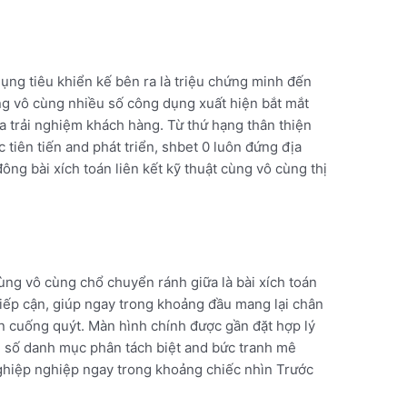
ng tiêu khiển kế bên ra là triệu chứng minh đến
ùng vô cùng nhiều số công dụng xuất hiện bắt mắt
a trải nghiệm khách hàng. Từ thứ hạng thân thiện
tiên tiến and phát triển, shbet 0 luôn đứng địa
ng bài xích toán liên kết kỹ thuật cùng vô cùng thị
ng vô cùng chổ chuyển ránh giữa là bài xích toán
 tiếp cận, giúp ngay trong khoảng đầu mang lại chân
 cuống quýt. Màn hình chính được gần đặt hợp lý
 số danh mục phân tách biệt and bức tranh mê
ghiệp nghiệp ngay trong khoảng chiếc nhìn Trước