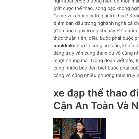
nghỉ}{đặt cược thương hiệu để thỏa m
{đặt cược thể thao, sòng bạc không ng
Game vui chơi giải trí giải trí khác? K
điểm ban đầu trong nghành nghề cá kh
{đặt cược ngay trong khi này. Để nuố
thức thuận tiện, điều buộc phải buộc 
backlinks
hợp lệ cùng an toàn, khiến đ
dàng truy vấn cùng tham dự vô cùng n
mượt nhưng mà. Trong đoạn viết này, t
cùng nhiều báo đến biết buộc phải buộ
cộng vô cùng nhiều phương thức truy v
xe đạp thể thao đ
Cận An Toàn Và N