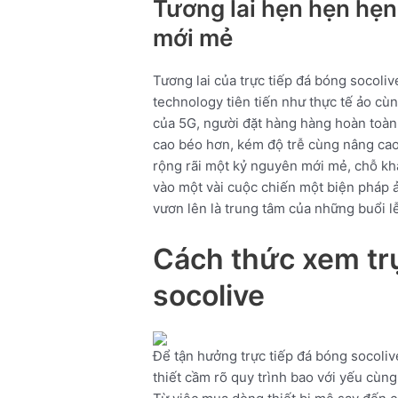
Tương lai hẹn hẹn hẹn
mới mẻ
Tương lai của trực tiếp đá bóng socoli
technology tiên tiến như thực tế ảo cùn
của 5G, người đặt hàng hàng hoàn toàn 
cao béo hơn, kém độ trễ cùng nâng cao
rộng rãi một kỷ nguyên mới mẻ, chỗ k
vào một vài cuộc chiến một biện pháp ả
vươn lên là trung tâm của những buổi lễ
Cách thức xem trự
socolive
Để tận hưởng trực tiếp đá bóng socoli
thiết cầm rõ quy trình bao với yếu cùng