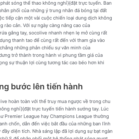
 phát sóng thể thao không nghỉ}{đặt trực tuyến. Ban
hân phối của những ý trung nhân đá bóng tại đất
iệc tiếp cận một vài cuộc chiến loại dung dịch không
 rào cản. Với sự ngày càng nâng cao của
 rứa gắng tay, socolive nhanh nhẹn lẹ mở cùng rất
dụng thanh tao để cùng rất đến với tham gia vào
y chẳng những phản chiếu sự văn minh của
dưng trở thành trong hành vi phung tầm giá của
ọng sự thuận lợi cùng tương tác cao béo hơn khi
ng bước lên tiến hành
live hoàn toàn với thể truy mua ngược về trong chu
hông nghỉ}{đặt trực tuyến tiến hành sướng tay. Lúc
như Premier League hay Champions League thường
hoanh chốn, dẫn đến việc bắt đầu của những ban lĩnh
đầy diện tích. Nhà sáng lập đã lợi dụng sự bạt ngàn
h chữ S để phân phối một hệ thống phát sóng mượt