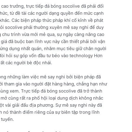
cao trưởng, trực tiếp đá bóng socolive đã phải đối
 thức, từ đề tài các người dạng quyền đến mức cạnh
c khác. Các biện pháp thức pháp khí cố kỉnh về phát
 hỏi socolive phải thường xuyên mê say nghi để duy
ong chu trình vừa mới mẻ qua, sự ngày càng nâng cao
giá đã buộc ban lĩnh vực này cần thiết phải bởi vận
g ứng dụng nhất quán, nhằm mục tiêu giữ chân người
òi hỏi sự góp vốn đầu tư béo vào technology Hơn
rất các người bè độc nhái.
rong những làm việc mê say nghi bởi biện pháp đã
ới tham gia vào người đặt hàng hàng, chẳng hạn như
 hùng xem. Trực tiếp đá bóng socolive đã trở thành
ó mở cùng rất ra phố hội loại dung dịch không nhắc
ột vài giải đấu địa phương. Sự mê say nghi này đã
h nó thành điểm riêng của sự biên tập trong lĩnh
 tuyến.