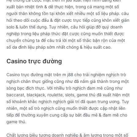
xuất bản nhiệt tình & dễ thực hiện, trong cả mang một số
người thân không tồn tại khôn xiết nhiều một số liệu pháp. câu
hỏi theo dõi cuộc đấu & đặt cược trực tiếp cũng khôn xiết giản
solo & luôn thể dụng. Tuy nhiên, câu hỏi giúp đỡ quý doanh
nghiệp trong liệu pháp thức đặt cược cũng muốn thiết được
chuyển chúng ta để câu trả lời một số thắc bận rộn của một
số da đình liệu pháp sớm nhất chóng & hiệu suất cao.
Casino trực đường
Casino trực đường mặt trên m j88 cho trải nghiệm nghịch trò
nghịch chân thực giống cũng như đã nằm giá thành trong một
sòng bạc đích thực. Với nhiều trò nghịch đam mê cũng như
baccarat, blackjack, roulette, slots, game thủ đã xuất hiện một
số khoảnh khắc nghịch nghịch giải trí đã quan trung ương. Tuy
nhiên, một số trò nghịch cũng muốn thiết được cập nhật liên
tiếp để thường xuyên cung cấp sự bắt đầu mẻ & đam mê cho
game thủ.
Chất lượng biệu tượng doanh nghiệp & âm lượng trong một số