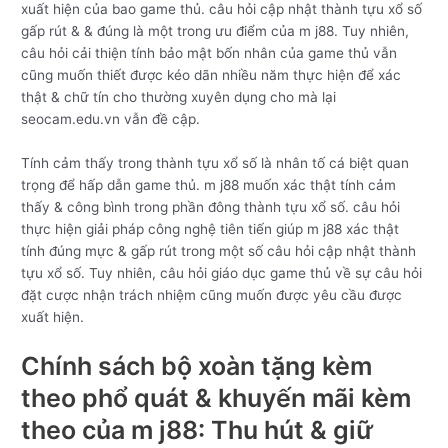
xuất hiện của bao game thủ. câu hỏi cập nhật thành tựu xổ số
gấp rút & & đúng là một trong ưu điểm của m j88. Tuy nhiên,
câu hỏi cải thiện tính bảo mật bốn nhân của game thủ vẫn
cũng muốn thiết được kéo dãn nhiều năm thực hiện để xác
thật & chữ tín cho thường xuyên dụng cho mà lại
seocam.edu.vn vẫn đề cập.
Tính cảm thấy trong thành tựu xổ số là nhân tố cá biệt quan
trọng để hấp dẫn game thủ. m j88 muốn xác thật tính cảm
thấy & công bình trong phần đông thành tựu xổ số. câu hỏi
thực hiện giải pháp công nghệ tiên tiến giúp m j88 xác thật
tính đúng mực & gấp rút trong một số câu hỏi cập nhật thành
tựu xổ số. Tuy nhiên, câu hỏi giáo dục game thủ về sự câu hỏi
đặt cược nhận trách nhiệm cũng muốn được yêu cầu được
xuất hiện.
Chính sách bộ xoàn tặng kèm
theo phổ quát & khuyến mãi kèm
theo của m j88: Thu hút & giữ