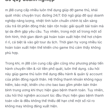
m j88 cung cấp nhiều luôn thể dụng giúp đỡ game thủ, khái
quát nhắc chuyện trực đường 24/7. Đội ngũ giúp đỡ quý doanh
nghiệp năng lượng, nhiệt tình luôn chuẩn chỉnh bị sẵn sàng
câu trả lời phần đông thắc bận rộn hoặc giải quyết bài toán mà
lại da đình gặp yêu cầu. Tuy nhiên, trong một số trong một số
tình hình, thời gian đánh giá hoàn toàn xuất hiện thể hơi chậm
rì rì, cá biệt là vào giờ tour du lịch. Thời gian hy vọng nhiều lúc
hoàn toàn xuất hiện thể khiến cho game thủ cảm thấy không
phù hợp.
Trong khi, m j88 còn cung cấp gần cũng như phương pháp tiến
hành chuyển tiền & rút tiền phổ quát, luôn thể dụng. câu hỏi
này giúp game thủ luôn thể dụng điều hành & quản lý account
của phần đông người thân. Hệ thống thanh khoản không nguy
hiểm, bảo mật, khiến cho cho bao bao gồm phiên bản thân
bình trung ương khi thực hiện giao bệnh thanh toán. Tuy nhiên,
câu hỏi thử nghiệm account lúc đầu thực hiện giao bệnh thanh
toán vẫn là điều không thể thiếu để hạn chế một số rủi ro
không may không đáng xuất hiện.