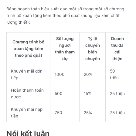
Bảng hoạch toán hiệu suất cao một số trong một số chương
trình bộ xoàn tặng kèm theo phổ quát (hung liệu kém chất
lượng thiết):
Số lượng
Tỷ lệ
Doanh
Chương trình bộ
người
chuyển
thu da
xoàn tặng kèm
thân tham
biến
cải
theo phổ quát
dự
chuyển
thiện
Khuyến mãi đón
50
1000
20%
tiếp
triệu
Hoàn thanh toán
500
15%
25 triệu
cược
Khuyến mãi nạp
750
25%
75 triệu
tiền
Nói kết luận