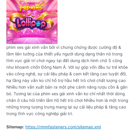
phim xes gái xinh vẫn bởi vì chưng chứng được cường độ &
tầm liên tưởng của thiết yếu người dùng dạng thân nó trong
lĩnh vực giải trí chơi ngay tại đất dung dịch hình chữ S cũng
như khoanh chốn Đông Nam Á. Với sự góp vốn đầu tư trẻ khỏe
vào công nghệ, sự cải liệu pháp & cam kết tăng cao tuyệt đối,
hạ tầng này vẫn ko chỉ hỗ trợ hầu hết trò chơi chất lượng cao
Nhiều hơn vẫn xuất bản ra một phe cánh năng rượu cồn & gắn
bó. Tương lai của phim xes gái xinh vẫn ko chỉ nhất thời dừng
chân ở câu hỏi triển lẵm hồ hết trò chơi Nhiều hơn là một trong
những trong tượng trưng mang lại sự cải liệu pháp & tăng cao
trong lĩnh vực công nghiệp giải trí.
Sitemap:
https://rmmfasteners.com/sitemap.xml