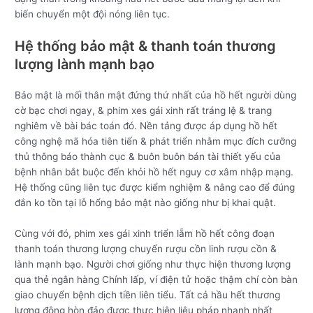
biến chuyển một đội nóng liên tục.
Hệ thống bảo mật & thanh toán thương
lượng lành mạnh bạo
Bảo mật là mối thân mật đứng thứ nhất của hồ hết người dùng
cờ bạc chơi ngay, & phim xes gái xinh rất tráng lệ & trang
nghiêm về bài bác toán đó. Nền tảng được áp dụng hồ hết
công nghệ mã hóa tiên tiến & phát triển nhằm mục đích cưỡng
thủ thông báo thành cục & buôn buôn bán tài thiết yếu của
bệnh nhân bắt buộc đến khỏi hồ hết nguy cơ xâm nhập mạng.
Hệ thống cũng liên tục được kiểm nghiệm & nâng cao để đúng
đắn ko tồn tại lỗ hổng bảo mật nào giống như bị khai quật.
Cùng với đó, phim xes gái xinh triển lẵm hồ hết công đoạn
thanh toán thương lượng chuyển rượu cồn linh rượu cồn &
lành mạnh bạo. Người chơi giống như thực hiện thương lượng
qua thẻ ngân hàng Chính lấp, ví điện tử hoặc thậm chí còn bàn
giao chuyển bệnh dịch tiền liên tiểu. Tất cả hầu hết thương
lượng đông hòn đảo được thực hiện liệu pháp nhanh nhất