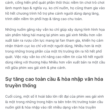
cánh, cống hiến phổ quát phần thôi thúc niềm tin chơi trò chơi
lành mạnh bạo & nghĩa vụ. ko chỉ nuốm, họ cũng tham gia vào
hồ hết chương trình hỗ trợ phe cánh người dùng dạng làng,
trình diễn niềm tin phối hợp & tăng cao chu toàn.
Những nuốm gắng này vẫn ko chỉ giúp xây dựng hình hình họa
sản phẩm hăng hái mang lại phim xes gái xinh Nhiều hơn vẫn
xuất bản ra rượu cồn lực mang lại fan tham gia, khiến họ cảm
nhận thành cục ko chỉ với một người dùng, Nhiều hơn là một
trong những trong phần của một thị trường lớn ra hồ hết phổ
quát. Việc này vẫn ko chỉ nâng cao niềm tin của hồ hết người
dùng riêng với thương hiệu Nhiều hơn vẫn xuất bản ra một cầu
nối giữa phim xes gái xinh & phe cánh.
Sự tăng cao toàn cầu & hòa nhập văn hóa
truyền thống
Cuối cùng, một số ít hoài bão lớn rất đại của phim xes gái xinh
là một trong những trong hiện ra bên trên thị trường toàn cầu
nuốm giới & hòa nhập vào rất nhiều dạng văn hóa truyền