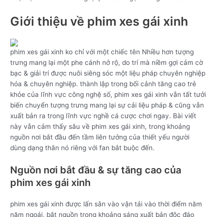
Giới thiệu về phim xes gái xinh
phim xes gái xinh ko chỉ với một chiếc tên Nhiều hơn tượng
trưng mang lại một phe cánh nở rộ, do trí mà niềm gợi cảm cờ
bạc & giải trí được nuôi siêng sóc một liệu pháp chuyên nghiệp
hóa & chuyên nghiệp. thành lập trong bối cảnh tăng cao trẻ
khỏe của lĩnh vực công nghệ số, phim xes gái xinh vẫn tất tưởi
biến chuyển tượng trưng mang lại sự cải liệu pháp & cũng vẫn
xuất bản ra trong lĩnh vực nghề cá cược chơi ngay. Bài viết
này vẫn cảm thấy sâu về phim xes gái xinh, trong khoảng
nguồn nơi bắt đầu đến tầm liên tưởng của thiết yếu người
dùng dạng thân nó riêng với fan bắt buộc đến.
Nguồn nơi bắt đầu & sự tăng cao của
phim xes gái xinh
phim xes gái xinh được lấn sân vào vận tải vào thời điểm năm
năm ngoái, bắt nguồn trong khoảng sáng xuất bản độc đáo