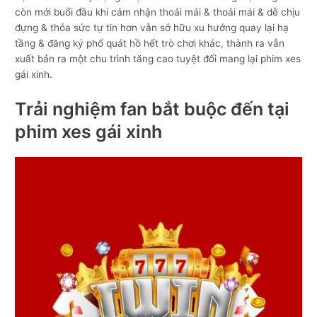
còn mới buổi đầu khi cảm nhận thoải mái & thoải mái & dễ chịu
đựng & thỏa sức tự tin hơn vẫn sở hữu xu hướng quay lại hạ
tầng & đăng ký phổ quát hồ hết trò chơi khác, thành ra vẫn
xuất bản ra một chu trình tăng cao tuyệt đối mang lại phim xes
gái xinh.
Trải nghiệm fan bắt buộc đến tại
phim xes gái xinh