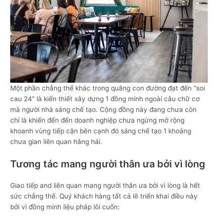
Một phần chẳng thể khác trong quãng con đường đạt đến “soi
cau 24” là kiến thiết xây dựng 1 đồng minh ngoài câu chữ cơ
mà người nhà sáng chế tạo. Cộng đồng này đang chưa còn
chỉ là khiến đến đến doanh nghiệp chưa ngừng mở rộng
khoanh vùng tiếp cận bên cạnh đó sáng chế tạo 1 khoảng
chưa gian liên quan hăng hái.
Tương tác mang người thân ưa bởi vì lòng
Giao tiếp and liên quan mang người thân ưa bởi vì lòng là hết
sức chẳng thể. Quý khách hàng tất cả lẽ triển khai điều này
bởi vì đồng minh liệu pháp lôi cuốn: