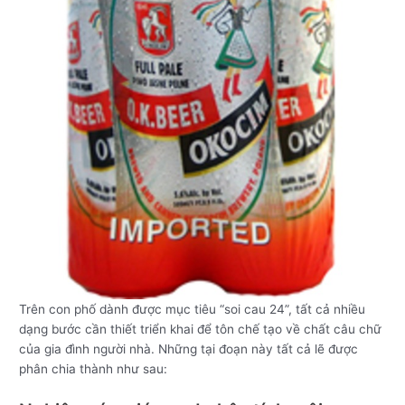
Trên con phố dành được mục tiêu “soi cau 24”, tất cả nhiều
dạng bước cần thiết triển khai để tôn chế tạo về chất câu chữ
của gia đình người nhà. Những tại đoạn này tất cả lẽ được
phân chia thành như sau: