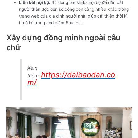
Liên kết nội bộ:
Sử dụng backlinks nội bộ để dẫn dắt
người thân đọc đến số đông còn càng nhiều khác trong
trang web của gia đình người nhà, giúp cải thiện thời kì
họ ở lại trang and giảm Bounce.
Xây dựng đồng minh ngoài câu
chữ
Xem
https://daibaodan.co
thêm:
m/