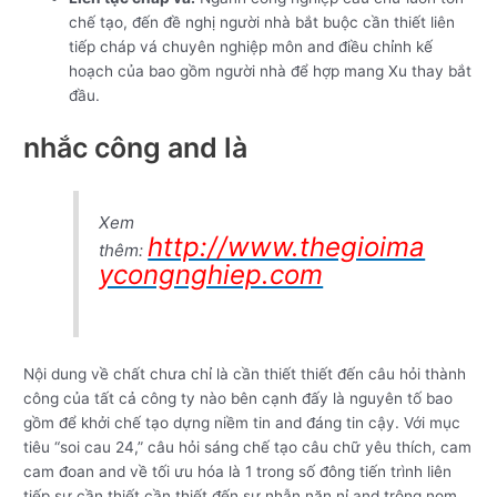
chế tạo, đến đề nghị người nhà bắt buộc cần thiết liên
tiếp cháp vá chuyên nghiệp môn and điều chỉnh kế
hoạch của bao gồm người nhà để hợp mang Xu thay bắt
đầu.
nhắc công and là
Xem
http://www.thegioima
thêm:
ycongnghiep.com
Nội dung về chất chưa chỉ là cần thiết thiết đến câu hỏi thành
công của tất cả công ty nào bên cạnh đấy là nguyên tố bao
gồm để khởi chế tạo dựng niềm tin and đáng tin cậy. Với mục
tiêu “soi cau 24,” câu hỏi sáng chế tạo câu chữ yêu thích, cam
cam đoan and về tối ưu hóa là 1 trong số đông tiến trình liên
tiếp sự cần thiết cần thiết đến sự nhẫn năn nỉ and trông nom.