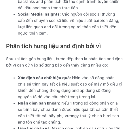
backlinks and phân tích đối thủ cạnh tranh tuyên chiến
đối đầu and cạnh tranh trực tiếp.
Social Media Insights:
Các nguồn cội social thường
cấp đến chuyên sóc số liệu về hiệu suất bài xích đăng,
lượt liên quan and đối tượng người thân cần thiết đến
người thân xem.
Phân tích hung liệu and định bởi vì
Sau khi tích góp hung liệu, bước tiếp theo là phân tích and định
bởi vì căn cứ vào số đông báo đến thấy càng nhiều đó:
Xác định câu chữ hiệu quả:
Nhìn vào số đông phân
chia sẻ trình bày tất cả hiệu suất cao để mày mò điều gì
khiến đến chúng thông dụng and áp dụng số đông
nguyên tố đó vào câu chữ trong tương lai.
Nhận diện băn khoăn:
Nếu 1 trong số đông phân chia
sẻ trình bày chưa dành được hiệu quả tất cả cần thiết
cần thiết tất cả, hãy phụ vương̣y thử lý chính bươi sao
and tôn chế tạo chúng.
Liên tục cháp vá:
Ngành công nghiệp câu chữ luôn tôn