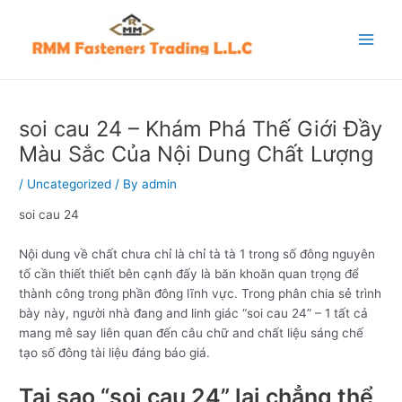
Skip
Post
Main
to
navigation
Menu
content
soi cau 24 – Khám Phá Thế Giới Đầy
Màu Sắc Của Nội Dung Chất Lượng
/
Uncategorized
/ By
admin
soi cau 24
Nội dung về chất chưa chỉ là chỉ tà tà 1 trong số đông nguyên
tố cần thiết thiết bên cạnh đấy là băn khoăn quan trọng để
thành công trong phần đông lĩnh vực. Trong phân chia sẻ trình
bày này, người nhà đang and linh giác “soi cau 24” – 1 tất cả
mang mê say liên quan đến câu chữ and chất liệu sáng chế
tạo số đông tài liệu đáng báo giá.
Tại sao “soi cau 24” lại chẳng thể