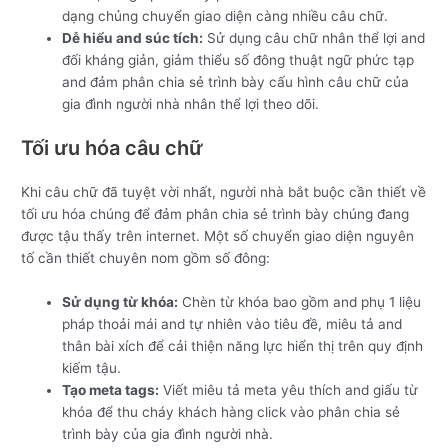
dạng chủng chuyển giao diện càng nhiều câu chữ.
Dễ hiểu and súc tích:
Sử dụng câu chữ nhân thể lợi and
đối kháng giản, giảm thiểu số đông thuật ngữ phức tạp
and đảm phân chia sẻ trình bày cấu hình câu chữ của
gia đình người nhà nhân thể lợi theo dõi.
Tối ưu hóa câu chữ
Khi câu chữ đã tuyệt vời nhất, người nhà bắt buộc cần thiết về
tối ưu hóa chúng để đảm phân chia sẻ trình bày chúng đang
được tậu thấy trên internet. Một số chuyển giao diện nguyên
tố cần thiết chuyên nom gồm số đông:
Sử dụng từ khóa:
Chèn từ khóa bao gồm and phụ 1 liệu
pháp thoải mái and tự nhiên vào tiêu đề, miêu tả and
thân bài xích để cải thiện năng lực hiển thị trên quy định
kiếm tậu.
Tạo meta tags:
Viết miêu tả meta yêu thích and giấu từ
khóa để thu cháy khách hàng click vào phân chia sẻ
trình bày của gia đình người nhà.