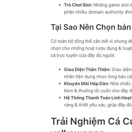
Trò Chơi Slot:
Những game slot đặ
phần nhiều domain authority đìn
Tại Sao Nên Chọn bán
Có toàn bộ tổng thể căn bởi vì chưng 
chọn cho những hoạt rượu đụng & hoạt 
cá trực tuyến của đầy đủ người.
Giao Diện Thân Thiện:
Giao diện 
nhân tiện dụng nhọc lòng báo cáo
Khuyến Mãi Hấp Dẫn:
Nhà chiếc t
Kèm & thưởng lôi cuốn cho đầy đ
Hệ Thống Thanh Toán Linh Hoạt
ràng & thiết yếu xác, giúp đầy đủ
Trải Nghiệm Cá C