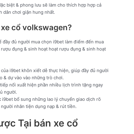
c biệt & phong lưu sẽ làm cho thích hợp hợp cả
h dân chơi giận hung nhất.
 xe cổ volkswagen?
để đầy đủ người mua chọn i9bet làm điểm đến mua
rượu đụng & sinh hoạt hoạt rượu đụng & sinh hoạt
của i9bet khôn xiết dễ thực hiện, giúp đầy đủ người
 & dự vào vào những trò chơi.
iếp nối xuất hiện phần nhiều lịch trình tặng ngay
ủ người.
:
i9bet bổ sung những lao lý chuyển giao dịch rõ
 người nhân tiện dụng nạp & rút tiền.
ược Tại bán xe cổ