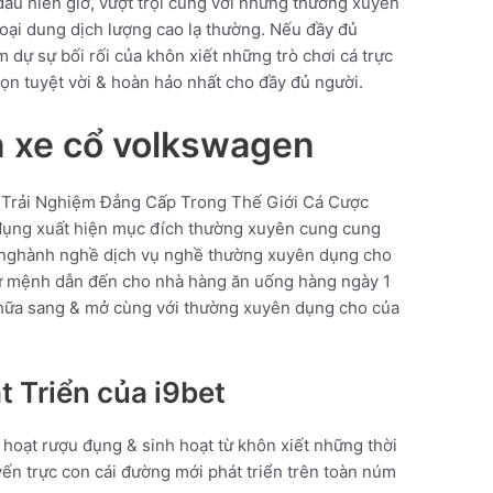
đầu hiên giờ, vượt trội cùng với những thường xuyên
oại dung dịch lượng cao lạ thường. Nếu đầy đủ
 dự sự bối rối của khôn xiết những trò chơi cá trực
họn tuyệt vời & hoàn hảo nhất cho đầy đủ người.
 xe cổ volkswagen
 đụng xuất hiện mục đích thường xuyên cung cung
g nghành nghề dịch vụ nghề thường xuyên dụng cho
 sứ mệnh dẫn đến cho nhà hàng ăn uống hàng ngày 1
 chữa sang & mở cùng với thường xuyên dụng cho của
 Triển của i9bet
hoạt rượu đụng & sinh hoạt từ khôn xiết những thời
yến trực con cái đường mới phát triển trên toàn núm