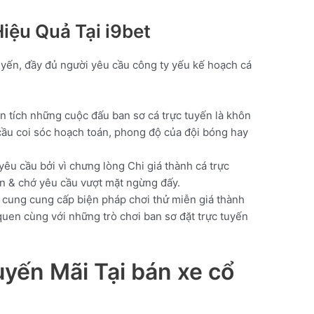
iệu Quả Tại i9bet
uyến, đầy đủ người yêu cầu công ty yếu kế hoạch cá
n tích những cuộc đấu ban sơ cá trực tuyến là khôn
 cầu coi sóc hoạch toán, phong độ của đội bóng hay
êu cầu bởi vì chưng lòng Chi giá thành cá trực
n & chớ yêu cầu vượt mặt ngừng đấy.
 cung cung cấp biện pháp chơi thử miễn giá thành
uen cùng với những trò chơi ban sơ đặt trực tuyến
yến Mãi Tại bán xe cổ