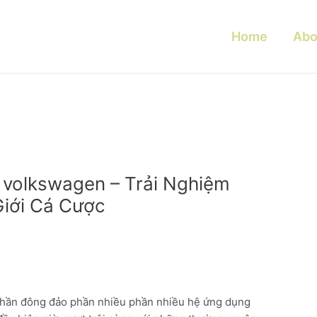
Home
Abo
 volkswagen – Trải Nghiệm
iới Cá Cược
 phần đông đảo phần nhiều phần nhiều hệ ứng dụng