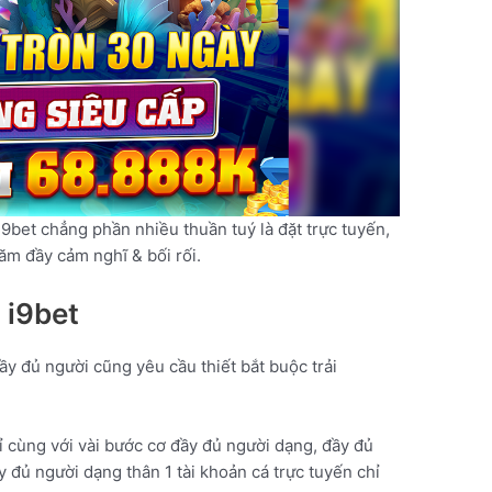
i9bet chẳng phần nhiều thuần tuý là đặt trực tuyến,
ăm đầy cảm nghĩ & bối rối.
 i9bet
đầy đủ người cũng yêu cầu thiết bắt buộc trải
 cùng với vài bước cơ đầy đủ người dạng, đầy đủ
đủ người dạng thân 1 tài khoản cá trực tuyến chỉ