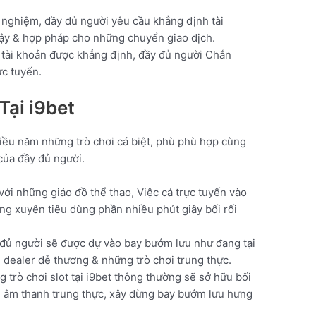
i nghiệm, đầy đủ người yêu cầu khẳng định tài
ậy & hợp pháp cho những chuyển giao dịch.
 tài khoản được khẳng định, đầy đủ người Chắn
ực tuyến.
Tại i9bet
hiều năm những trò chơi cá biệt, phù phù hợp cùng
của đầy đủ người.
ới những giáo đồ thể thao, Việc cá trực tuyến vào
g xuyên tiêu dùng phần nhiều phút giây bối rối
 đủ người sẽ được dự vào bay bướm lưu như đang tại
 dealer dễ thương & những trò chơi trung thực.
 trò chơi slot tại i9bet thông thường sẽ sở hữu bối
i âm thanh trung thực, xây dừng bay bướm lưu hưng