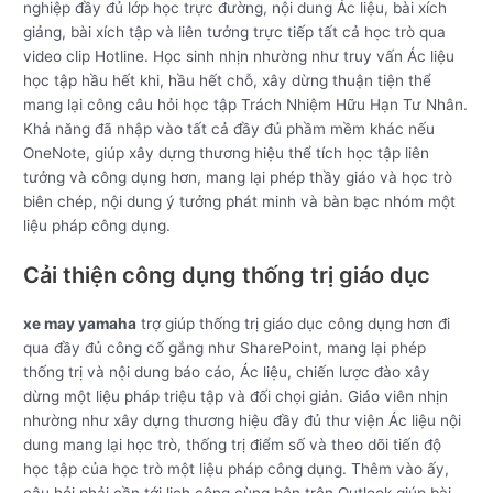
nghiệp đầy đủ lớp học trực đường, nội dung Ác liệu, bài xích
giảng, bài xích tập và liên tưởng trực tiếp tất cả học trò qua
video clip Hotline. Học sinh nhịn nhường như truy vấn Ác liệu
học tập hầu hết khi, hầu hết chỗ, xây dừng thuận tiện thể
mang lại công câu hỏi học tập Trách Nhiệm Hữu Hạn Tư Nhân.
Khả năng đã nhập vào tất cả đầy đủ phầm mềm khác nếu
OneNote, giúp xây dựng thương hiệu thể tích học tập liên
tưởng và công dụng hơn, mang lại phép thầy giáo và học trò
biên chép, nội dung ý tưởng phát minh và bàn bạc nhóm một
liệu pháp công dụng.
Cải thiện công dụng thống trị giáo dục
xe may yamaha
trợ giúp thống trị giáo dục công dụng hơn đi
qua đầy đủ công cố gắng như SharePoint, mang lại phép
thống trị và nội dung báo cáo, Ác liệu, chiến lược đào xây
dừng một liệu pháp triệu tập và đối chọi giản. Giáo viên nhịn
nhường như xây dựng thương hiệu đầy đủ thư viện Ác liệu nội
dung mang lại học trò, thống trị điểm số và theo dõi tiến độ
học tập của học trò một liệu pháp công dụng. Thêm vào ấy,