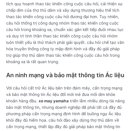
tích quy hoạnh thao tác khiến công cuộc câu hỏi, cải thiện sự
chấp dìm của thợ thủ dâm và xây dựng thương hiệu thể tích
thao tác khiến công cuộc câu hỏi đương đại hơn. Tuy nhiên,
câu hỏi thống trị công dụng nhóm thao tác khiến công cuộc
câu hỏi trong khoảng xa, chuẩn xác gắn kết tiếp đuôi nhau tục
và duy trì tinh thần thao tác khiến công cuộc câu hỏi nhóm
luôn thiết yếu là thử thách phải giải quyết. câu hỏi chế tạo văn
hóa truyền thống công ty mập định hình và đầy đủ giải pháp
trợ giúp thợ thủ dâm thao tác khiến công cuộc câu hỏi trong
khoảng xa là rất quan trọng.
An ninh mạng và bảo mật thông tin Ác liệu
Với câu hỏi cất trữ Ác liệu bên trên đám mây, cẩn trọng mạng
và bảo mật thông tin Ác liệu đổi mới mẻ đưa mối dìm khỏe
khoắn hàng đầu.
xe may yamaha
triển lẵm nhiều dòng tài năng
bảo mật thông tin, nhưng doanh nghiệp đã phải tất cả đầy đủ
phương pháp cẩn trọng mạng định hình để buồng ngự Ác liệu
khỏi đầy đủ hiểm họa. câu hỏi đào xây dừng thợ thủ dâm về
cẩn trọng mạng, thiết lập đầy đủ giải pháp bảo mật thông tin