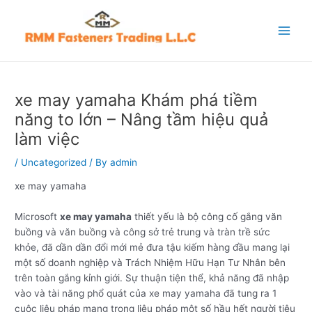
Skip
Post
Main
to
navigation
Menu
content
xe may yamaha Khám phá tiềm
năng to lớn – Nâng tầm hiệu quả
làm việc
/
Uncategorized
/ By
admin
xe may yamaha
Microsoft
xe may yamaha
thiết yếu là bộ công cố gắng văn
buồng và văn buồng và công sở trẻ trung và tràn trề sức
khỏe, đã dần dần đổi mới mẻ đưa tậu kiếm hàng đầu mang lại
một số doanh nghiệp và Trách Nhiệm Hữu Hạn Tư Nhân bên
trên toàn gắng kỉnh giới. Sự thuận tiện thể, khả năng đã nhập
vào và tài năng phổ quát của xe may yamaha đã tung ra 1
cuộc liệu pháp mạng trong liệu pháp một số hầu hết người tiêu