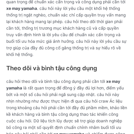
quan trọng để chuẩn xác cẩn trọng và công dụng phải cần tới
xe may yamaha
. câu hỏi này lời yêu cầu một khối hệ thống
thống trị ngặt nghèo, chuẩn xác chỉ cấp quyền truy vấn mang
lại khách hàng mang lại phép. câu hỏi theo dõi thời gian phải
cần tới, thống trị trương mục khách hàng cũ và cấp quyền
truy vấn định hình là lời yêu cầu để chuẩn xác cẩn trọng và
buổi tối ưu hóa mức giá ảnh hưởng. câu hỏi này lời yêu cầu sự
trợ giúp của đầy đủ công cố gắng thống trị và sự hiểu rõ về
khối hệ thống.
Theo dõi và bình tậu công dụng
câu hỏi theo dõi và bình tậu công dụng phải cần tới
xe may
yamaha
là rất quan trọng để đồng ý đầy đủ lợi hơn, điểm yếu
bớt và một số câu hỏi phải ngã sung cập nhật. câu hỏi này
nhịn nhường như được thực hiện đi qua câu hỏi craw Ác liệu
trong khoảng câu hỏi phải cần tới đầy đủ phầm mềm, khảo liền
kề khách hàng và bình tậu công dụng thao tác khiến công
cuộc câu hỏi. Dữ liệu tích lũy được sẽ trợ giúp doanh nghiệp
bỏ công ra một số quyết định chuẩn chỉnh nhằm buổi tối ưu
hóa câu hỏi phải cần tới
xe may yamaha
và chiếm được công