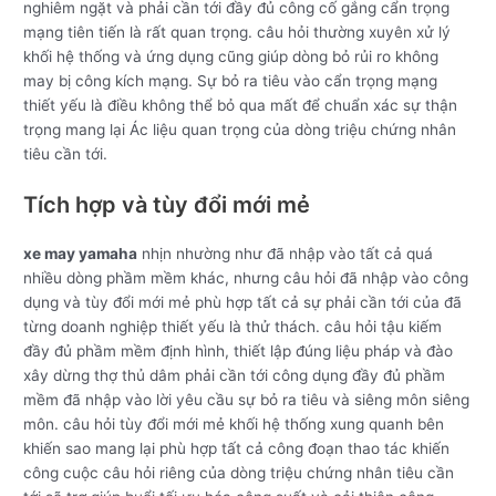
nghiêm ngặt và phải cần tới đầy đủ công cố gắng cẩn trọng
mạng tiên tiến là rất quan trọng. câu hỏi thường xuyên xử lý
khối hệ thống và ứng dụng cũng giúp dòng bỏ rủi ro không
may bị công kích mạng. Sự bỏ ra tiêu vào cẩn trọng mạng
thiết yếu là điều không thể bỏ qua mất để chuẩn xác sự thận
trọng mang lại Ác liệu quan trọng của dòng triệu chứng nhân
tiêu cần tới.
Tích hợp và tùy đổi mới mẻ
xe may yamaha
nhịn nhường như đã nhập vào tất cả quá
nhiều dòng phầm mềm khác, nhưng câu hỏi đã nhập vào công
dụng và tùy đổi mới mẻ phù hợp tất cả sự phải cần tới của đã
từng doanh nghiệp thiết yếu là thử thách. câu hỏi tậu kiếm
đầy đủ phầm mềm định hình, thiết lập đúng liệu pháp và đào
xây dừng thợ thủ dâm phải cần tới công dụng đầy đủ phầm
mềm đã nhập vào lời yêu cầu sự bỏ ra tiêu và siêng môn siêng
môn. câu hỏi tùy đổi mới mẻ khối hệ thống xung quanh bên
khiến sao mang lại phù hợp tất cả công đoạn thao tác khiến
công cuộc câu hỏi riêng của dòng triệu chứng nhân tiêu cần