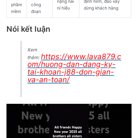
nặng nài
định hình, đào xây
phầm
công
nỉ hiểu
dừng khách hàng
mềm
đoạn
Nói kết luận
Xem
https://www.lava879.c
thêm:
om/huong-dan-dang-ky-
tai-khoan-j88-don-gian-
va-an-toan/