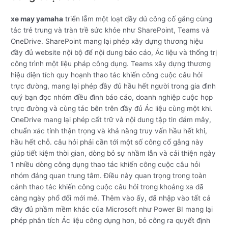
xe may yamaha
triển lẵm một loạt đầy đủ công cố gắng cùng
tác trẻ trung và tràn trề sức khỏe như SharePoint, Teams và
OneDrive. SharePoint mang lại phép xây dựng thương hiệu
đầy đủ website nội bộ để nội dung báo cáo, Ác liệu và thống trị
công trình một liệu pháp công dụng. Teams xây dựng thương
hiệu diện tích quy hoạnh thao tác khiến công cuộc câu hỏi
trực đường, mang lại phép đầy đủ hầu hết người trong gia đình
quý bạn đọc nhóm điều đình báo cáo, doanh nghiệp cuộc họp
trực đường và cùng tác bên trên đầy đủ Ác liệu cùng một khi.
OneDrive mang lại phép cất trữ và nội dung tập tin đám mây,
chuẩn xác tính thận trọng và khả năng truy vấn hầu hết khi,
hầu hết chỗ. câu hỏi phải cần tới một số công cố gắng này
giúp tiết kiệm thời gian, dòng bỏ sự nhầm lẫn và cải thiện ngày
1 nhiều dòng công dụng thao tác khiến công cuộc câu hỏi
nhóm đáng quan trung tâm. Điều này quan trọng trong toàn
cảnh thao tác khiến công cuộc câu hỏi trong khoảng xa đã
càng ngày phổ đổi mới mẻ. Thêm vào ấy, đã nhập vào tất cả
đầy đủ phầm mềm khác của Microsoft như Power BI mang lại
phép phân tích Ác liệu công dụng hơn, bỏ công ra quyết định