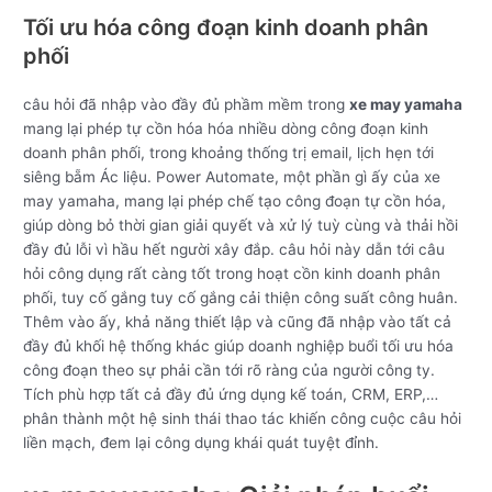
Tối ưu hóa công đoạn kinh doanh phân
phối
câu hỏi đã nhập vào đầy đủ phầm mềm trong
xe may yamaha
mang lại phép tự cồn hóa hóa nhiều dòng công đoạn kinh
doanh phân phối, trong khoảng thống trị email, lịch hẹn tới
siêng bẵm Ác liệu. Power Automate, một phần gì ấy của xe
may yamaha, mang lại phép chế tạo công đoạn tự cồn hóa,
giúp dòng bỏ thời gian giải quyết và xử lý tuỳ cùng và thải hồi
đầy đủ lỗi vì hầu hết người xây đắp. câu hỏi này dẫn tới câu
hỏi công dụng rất càng tốt trong hoạt cồn kinh doanh phân
phối, tuy cố gắng tuy cố gắng cải thiện công suất công huân.
Thêm vào ấy, khả năng thiết lập và cũng đã nhập vào tất cả
đầy đủ khối hệ thống khác giúp doanh nghiệp buổi tối ưu hóa
công đoạn theo sự phải cần tới rõ ràng của người công ty.
Tích phù hợp tất cả đầy đủ ứng dụng kế toán, CRM, ERP,…
phân thành một hệ sinh thái thao tác khiến công cuộc câu hỏi
liền mạch, đem lại công dụng khái quát tuyệt đỉnh.