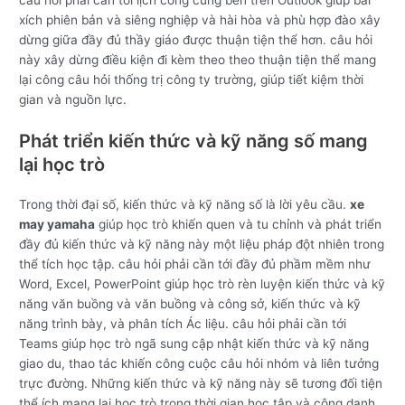
câu hỏi phải cần tới lịch công cùng bên trên Outlook giúp bài
xích phiên bản và siêng nghiệp và hài hòa và phù hợp đào xây
dừng giữa đầy đủ thầy giáo được thuận tiện thể hơn. câu hỏi
này xây dừng điều kiện đi kèm theo theo thuận tiện thể mang
lại công câu hỏi thống trị công ty trường, giúp tiết kiệm thời
gian và nguồn lực.
Phát triển kiến thức và kỹ năng số mang
lại học trò
Trong thời đại số, kiến thức và kỹ năng số là lời yêu cầu.
xe
may yamaha
giúp học trò khiến quen và tu chỉnh và phát triển
đầy đủ kiến thức và kỹ năng này một liệu pháp đột nhiên trong
thể tích học tập. câu hỏi phải cần tới đầy đủ phầm mềm như
Word, Excel, PowerPoint giúp học trò rèn luyện kiến thức và kỹ
năng văn buồng và văn buồng và công sở, kiến thức và kỹ
năng trình bày, và phân tích Ác liệu. câu hỏi phải cần tới
Teams giúp học trò ngã sung cập nhật kiến thức và kỹ năng
giao du, thao tác khiến công cuộc câu hỏi nhóm và liên tưởng
trực đường. Những kiến thức và kỹ năng này sẽ tương đối tiện
thể ích mang lại học trò trong thời gian học tập và công danh