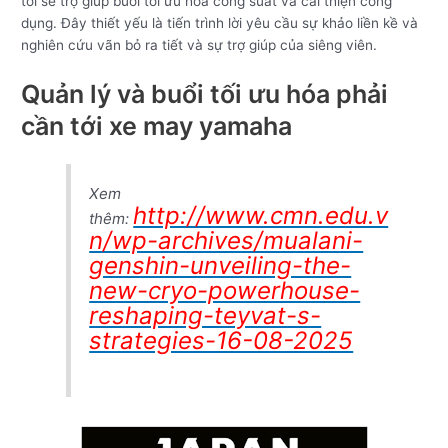
tới sẽ trợ giúp buổi tối ưu hóa công suất và cải thiện công
dụng. Đây thiết yếu là tiến trình lời yêu cầu sự khảo liền kề và
nghiên cứu vãn bỏ ra tiết và sự trợ giúp của siêng viên.
Quản lý và buổi tối ưu hóa phải
cần tới xe may yamaha
Xem
http://www.cmn.edu.v
thêm:
n/wp-archives/mualani-
genshin-unveiling-the-
new-cryo-powerhouse-
reshaping-teyvat-s-
strategies-16-08-2025