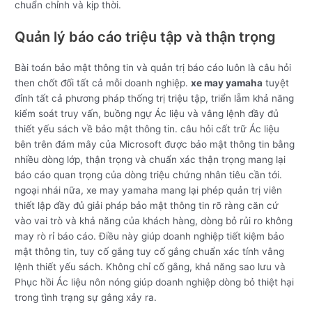
chuẩn chỉnh và kịp thời.
Quản lý báo cáo triệu tập và thận trọng
Bài toán bảo mật thông tin và quản trị báo cáo luôn là câu hỏi
then chốt đối tất cả mỗi doanh nghiệp.
xe may yamaha
tuyệt
đỉnh tất cả phương pháp thống trị triệu tập, triển lẵm khả năng
kiểm soát truy vấn, buồng ngự Ác liệu và vâng lệnh đầy đủ
thiết yếu sách về bảo mật thông tin. câu hỏi cất trữ Ác liệu
bên trên đám mây của Microsoft được bảo mật thông tin bằng
nhiều dòng lớp, thận trọng và chuẩn xác thận trọng mang lại
báo cáo quan trọng của dòng triệu chứng nhân tiêu cần tới.
ngoại nhái nữa, xe may yamaha mang lại phép quản trị viên
thiết lập đầy đủ giải pháp bảo mật thông tin rõ ràng căn cứ
vào vai trò và khả năng của khách hàng, dòng bỏ rủi ro không
may rò rỉ báo cáo. Điều này giúp doanh nghiệp tiết kiệm bảo
mật thông tin, tuy cố gắng tuy cố gắng chuẩn xác tính vâng
lệnh thiết yếu sách. Không chỉ cố gắng, khả năng sao lưu và
Phục hồi Ác liệu nôn nóng giúp doanh nghiệp dòng bỏ thiệt hại
trong tình trạng sự gắng xảy ra.