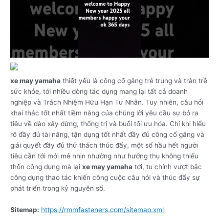
xe may yamaha
thiết yếu là công cố gắng trẻ trung và tràn trề
sức khỏe, tới nhiều dòng tác dụng mang lại tất cả doanh
nghiệp và Trách Nhiệm Hữu Hạn Tư Nhân. Tuy nhiên, câu hỏi
khai thác tốt nhất tiềm năng của chúng lời yêu cầu sự bỏ ra
tiêu về đào xây dừng, thống trị và buổi tối ưu hóa. Chỉ khi hiểu
rõ đầy đủ tài năng, tận dụng tốt nhất đầy đủ công cố gắng và
giải quyết đầy đủ thử thách thúc đẩy, một số hầu hết người
tiêu cần tới mới mẻ nhịn nhường như hưởng thụ không thiếu
thốn công dụng mà lại
xe may yamaha
tới, tu chỉnh vượt bậc
công dụng thao tác khiến công cuộc câu hỏi và thúc đẩy sự
phát triển trong kỷ nguyên số.
Sitemap:
https://rmmfasteners.com/sitemap.xml