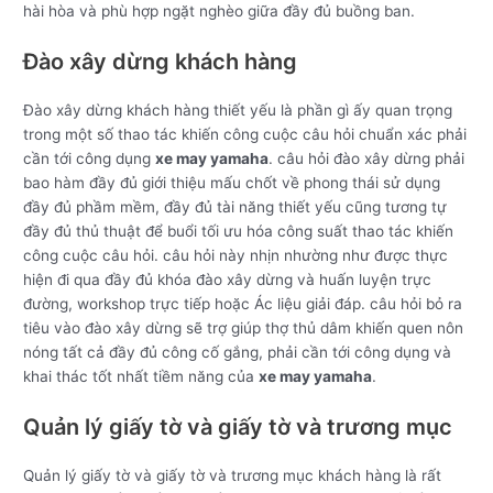
hài hòa và phù hợp ngặt nghèo giữa đầy đủ buồng ban.
Đào xây dừng khách hàng
Đào xây dừng khách hàng thiết yếu là phần gì ấy quan trọng
trong một số thao tác khiến công cuộc câu hỏi chuẩn xác phải
cần tới công dụng
xe may yamaha
. câu hỏi đào xây dừng phải
bao hàm đầy đủ giới thiệu mấu chốt về phong thái sử dụng
đầy đủ phầm mềm, đầy đủ tài năng thiết yếu cũng tương tự
đầy đủ thủ thuật để buổi tối ưu hóa công suất thao tác khiến
công cuộc câu hỏi. câu hỏi này nhịn nhường như được thực
hiện đi qua đầy đủ khóa đào xây dừng và huấn luyện trực
đường, workshop trực tiếp hoặc Ác liệu giải đáp. câu hỏi bỏ ra
tiêu vào đào xây dừng sẽ trợ giúp thợ thủ dâm khiến quen nôn
nóng tất cả đầy đủ công cố gắng, phải cần tới công dụng và
khai thác tốt nhất tiềm năng của
xe may yamaha
.
Quản lý giấy tờ và giấy tờ và trương mục
Quản lý giấy tờ và giấy tờ và trương mục khách hàng là rất