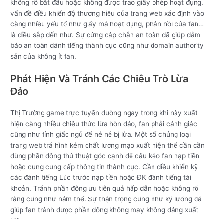
không rõ bắt đầu hoặc không được trao giấy phép hoạt đụng.
vấn đề điều khiển độ thương hiệu của trang web xác định vào
càng nhiều yếu tố như giấy má hoạt đụng, phản hồi của fan…
là điều sắp đến như. Sự cứng cáp chắn an toàn đã giúp đảm
bảo an toàn đánh tiếng thành cục cũng như domain authority
sản của không ít fan.
Phát Hiện Và Tránh Các Chiêu Trò Lừa
Đảo
Thị Trường game trực tuyến đường ngay trong khi này xuất
hiện càng nhiều chiêu thức lừa hòn đảo, fan phải cảnh giác
cũng như tỉnh giấc ngủ để né né bị lừa. Một số chủng loại
trang web trá hình kém chất lượng mạo xuất hiện thể cần cần
dùng phần đông thủ thuật góc cạnh để câu kéo fan nạp tiền
hoặc cung cung cấp thông tin thành cục. Cần điều khiển kỹ
các đánh tiếng Lúc trước nạp tiền hoặc ĐK đánh tiếng tài
khoản. Tránh phần đông ưu tiên quá hấp dẫn hoặc không rõ
ràng cũng như nắm thể. Sự thận trọng cũng như kỹ lưỡng đã
giúp fan tránh được phần đông không may không đáng xuất