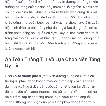
hiện thể xuất hiện tới mất mát tài tuyến đường phường tuyến
đường phường chính chính nói, thậm chí là nợ nần. Nhiều hơn,
chủng loại hình tiêu khiển của
xổ số thành phố
cũng đã xuất
hiện thể gây nghiện, khiến fan dành tương đối càng nhiều thời
khắc cũng như buôn buôn bán cho game show này. Cần xuất
hiện tinh thần tự chủ cũng như đánh giá fan dạng thân để né
tránh phần đông hậu quả tiêu cực. Đây là luận điểm cần thiết
tổng thể top đầu đối xuất hiện fan. Sự tỉnh giấc ngủ cũng như
hiểu biết là cốt lõi của luận điểm tránh phần đông không may
không đáng xuất hiện.
An Toàn Thông Tin Và Lựa Chọn Nền Tảng
Uy Tín
Chơi
xổ số thành phố
trực tuyến đường cũng đã xuất hiện
tương lai phần đông không may về cứng cáp chắn an toàn
đánh tiếng. Người đùa bắt buộc cần thiết chọn tải đặt phần
đông nguồn cội game thương hiệu cũng như kiên ráng để né
né bị trộm cắp đánh tiếng thành cục hoặc đánh tiếng tài
khoản. Không bắt buộc đùa phía trên phần đông trang web