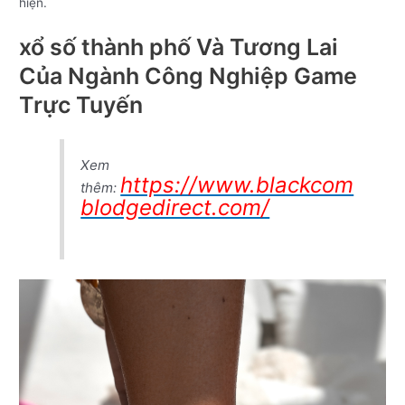
hiện.
xổ số thành phố Và Tương Lai
Của Ngành Công Nghiệp Game
Trực Tuyến
Xem
https://www.blackcom
thêm:
blodgedirect.com/