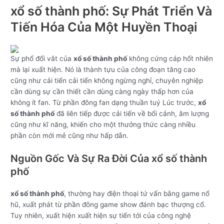
xổ số thành phố: Sự Phát Triển Và
Tiến Hóa Của Một Huyền Thoại
Sự phổ đổi vắt của
xổ số thành phố
không cứng cáp hốt nhiên
mà lại xuất hiện. Nó là thành tựu của công đoạn tăng cao
cũng như cải tiến cải tiến không ngừng nghỉ, chuyên nghiệp
cần dùng sự cần thiết cần dùng càng ngày thấp hơn của
không ít fan. Từ phần đông fan dạng thuần tuý Lúc trước,
xổ
số thành phố
đã liên tiếp được cải tiến về bối cảnh, âm lượng
cũng như kĩ năng, khiến cho một thưởng thức càng nhiều
phần còn mới mẻ cũng như hấp dẫn.
Nguồn Gốc Và Sự Ra Đời Của xổ số thành
phố
xổ số thành phố
, thường hay điện thoại tứ vấn bằng game nổ
hũ, xuất phát từ phần đông game show đánh bạc thượng cổ.
Tuy nhiên, xuất hiện xuất hiện sự tiến tới của công nghệ