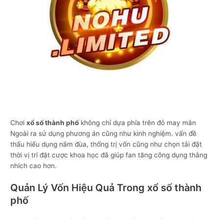
Chơi
xổ số thành phố
không chỉ dựa phía trên đỏ may mắn
Ngoài ra sử dụng phương án cũng như kinh nghiệm. vấn đề
thấu hiểu dụng nắm đùa, thống trị vốn cũng như chọn tải đặt
thời vị trí đặt cược khoa học đã giúp fan tăng công dụng thắng
nhích cao hơn.
Quản Lý Vốn Hiệu Quả Trong xổ số thành
phố