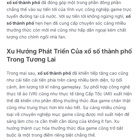
xổ số thành phố
đã đóng góp một trong phần đông phần
chẳng thể vào sự tiến tới của lĩnh vực công nghiệp game trực
tuyến đường tại cả nước. Với sự tiến tới không ngừng nghỉ,
xổ
số thành phố
hẹn hẹn đã cung cấp chuyên sóc càng nhiều
thưởng thức còn mới mẻ cũng như hấp dẫn ngoại kém chất
lượng cho chính ngôi nhà fan.
Xu Hướng Phát Triển Của xổ số thành phố
Trong Tương Lai
Trong mai sau,
xổ số thành phố
đã khiến tiếp tăng cao cũng
như cải tiến cải tiến phía trên càng nhiều bình diện, từ bối
cảnh, âm lượng tới kĩ năng gameplay. Sự phối hợp công nghệ
thực tế ảo (VR) cũng như thực tế tăng Cấp Tốc (AR) xuất hiện
thể đã khiến cho phần đông thưởng thức đùa game chân thật
cũng như trung thực hơn khi nào hết. Sự càng nhiều chủng
loại về chuyên nghiệp mục game cũng được mở xuất hiện để
sáng làm cho ra cần thiết cần dùng của không ít fan. Xu
hướng thành cục hóa thưởng thức đùa game cũng trở bắt
buộc là một trong điểm riêng biệt chẳng thể.